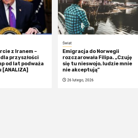
Świat
rcie z Iranem –
Emigracja do Norwegii
dla przyszłości
rozczarowała Filipa. „Czuję
p od lat podważa
się tu nieswojo, ludzie mnie
u [ANALIZA]
nie akceptują”
26 lutego, 2026