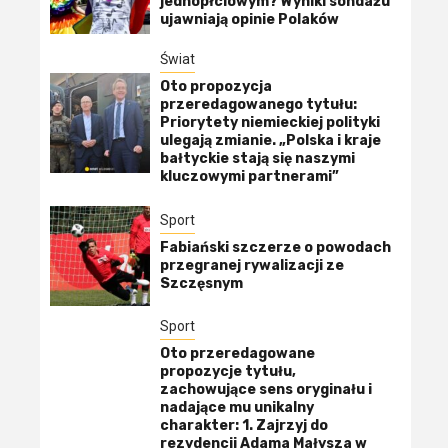
jednopłciowym? Wyniki sondażu
ujawniają opinie Polaków
Świat
Oto propozycja
przeredagowanego tytułu:
Priorytety niemieckiej polityki
ulegają zmianie. „Polska i kraje
bałtyckie stają się naszymi
kluczowymi partnerami”
Sport
Fabiański szczerze o powodach
przegranej rywalizacji ze
Szczęsnym
Sport
Oto przeredagowane
propozycje tytułu,
zachowujące sens oryginału i
nadające mu unikalny
charakter: 1. Zajrzyj do
rezydencji Adama Małysza w