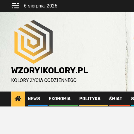
Przejdź
6 sierpnia, 2026
do
treści
WZORYIKOLORY.PL
KOLORY ŻYCIA CODZIENNEGO
NEWS
EKONOMIA
POLITYKA
ŚWIAT
S