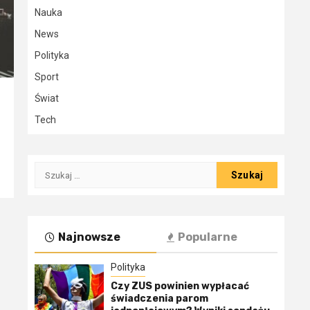
Nauka
News
Polityka
Sport
Świat
Tech
Szukaj:
Najnowsze
Popularne
Polityka
Czy ZUS powinien wypłacać
świadczenia parom