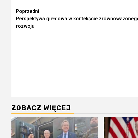
Zobacz
Poprzedni
Perspektywa giełdowa w kontekście zrównoważoneg
wpisy
rozwoju
ZOBACZ WIĘCEJ