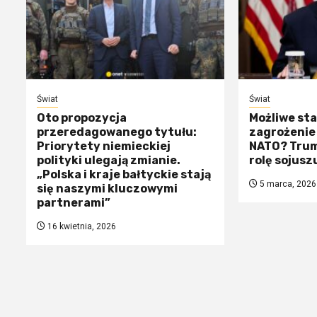
Świat
Świat
Oto propozycja
Możliwe sta
przeredagowanego tytułu:
zagrożenie 
Priorytety niemieckiej
NATO? Trum
polityki ulegają zmianie.
rolę sojusz
„Polska i kraje bałtyckie stają
5 marca, 2026
się naszymi kluczowymi
partnerami”
16 kwietnia, 2026