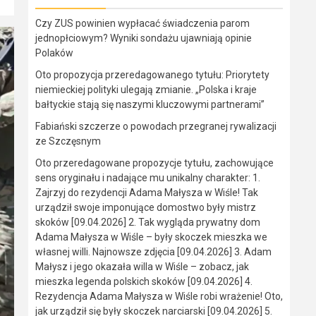
Czy ZUS powinien wypłacać świadczenia parom
jednopłciowym? Wyniki sondażu ujawniają opinie
Polaków
Oto propozycja przeredagowanego tytułu: Priorytety
niemieckiej polityki ulegają zmianie. „Polska i kraje
bałtyckie stają się naszymi kluczowymi partnerami”
Fabiański szczerze o powodach przegranej rywalizacji
ze Szczęsnym
Oto przeredagowane propozycje tytułu, zachowujące
sens oryginału i nadające mu unikalny charakter: 1.
Zajrzyj do rezydencji Adama Małysza w Wiśle! Tak
urządził swoje imponujące domostwo były mistrz
skoków [09.04.2026] 2. Tak wygląda prywatny dom
Adama Małysza w Wiśle – były skoczek mieszka we
własnej willi. Najnowsze zdjęcia [09.04.2026] 3. Adam
Małysz i jego okazała willa w Wiśle – zobacz, jak
mieszka legenda polskich skoków [09.04.2026] 4.
Rezydencja Adama Małysza w Wiśle robi wrażenie! Oto,
jak urządził się były skoczek narciarski [09.04.2026] 5.