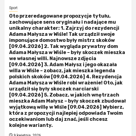
Sport
Oto przeredagowane propozycje tytułu,
zachowujące sens oryginału i nadające mu
unikalny charakter: 1. Zajrzyj do rezydencji
Adama Małysza w Wiśle! Tak urządził swoje
imponujące domostwo były mistrz skoków
[09.04.2026] 2. Tak wygląda prywatny dom
Adama Małysza w Wiśle – były skoczek mieszka
we własnej willi. Najnowsze zdjęcia
[09.04.2026] 3. Adam Małysz i jego okazała
willa w Wiśle – zobacz, jak mieszka legenda
polskich skoków [09.04.2026] 4. Rezydencja
Adama Małysza w Wiśle robi wrażenie! Oto, jak
urządził się były skoczek narciarski
[09.04.2026] 5. Zobacz, w jakich wnętrzach
mieszka Adam Małysz – były skoczek zbudował
wyjątkową willę w Wiśle [09.04.2026] Wybierz,
która z propozycji najlepiej odpowiada Twoim
oczekiwaniom lub daj znać, jeśli chcesz
kolejne warianty.
9 kwietnia, 2026