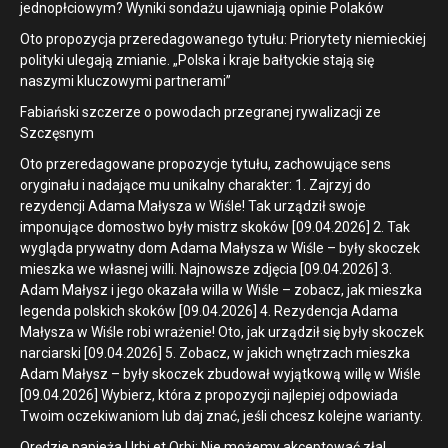
jednopłciowym? Wyniki sondażu ujawniają opinie Polaków
Oto propozycja przeredagowanego tytułu: Priorytety niemieckiej
polityki ulegają zmianie. „Polska i kraje bałtyckie stają się
naszymi kluczowymi partnerami”
Fabiański szczerze o powodach przegranej rywalizacji ze
Szczęsnym
Oto przeredagowane propozycje tytułu, zachowujące sens
oryginału i nadające mu unikalny charakter: 1. Zajrzyj do
rezydencji Adama Małysza w Wiśle! Tak urządził swoje
imponujące domostwo były mistrz skoków [09.04.2026] 2. Tak
wygląda prywatny dom Adama Małysza w Wiśle – były skoczek
mieszka we własnej willi. Najnowsze zdjęcia [09.04.2026] 3.
Adam Małysz i jego okazała willa w Wiśle – zobacz, jak mieszka
legenda polskich skoków [09.04.2026] 4. Rezydencja Adama
Małysza w Wiśle robi wrażenie! Oto, jak urządził się były skoczek
narciarski [09.04.2026] 5. Zobacz, w jakich wnętrzach mieszka
Adam Małysz – były skoczek zbudował wyjątkową willę w Wiśle
[09.04.2026] Wybierz, która z propozycji najlepiej odpowiada
Twoim oczekiwaniom lub daj znać, jeśli chcesz kolejne warianty.
Orędzie papieża Urbi et Orbi: Nie możemy akceptować zła!