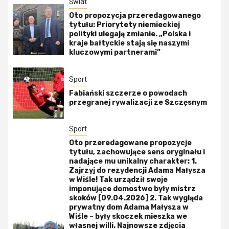
Świat
Oto propozycja przeredagowanego
tytułu: Priorytety niemieckiej
polityki ulegają zmianie. „Polska i
kraje bałtyckie stają się naszymi
kluczowymi partnerami”
Sport
Fabiański szczerze o powodach
przegranej rywalizacji ze Szczęsnym
Sport
Oto przeredagowane propozycje
tytułu, zachowujące sens oryginału i
nadające mu unikalny charakter: 1.
Zajrzyj do rezydencji Adama Małysza
w Wiśle! Tak urządził swoje
imponujące domostwo były mistrz
skoków [09.04.2026] 2. Tak wygląda
prywatny dom Adama Małysza w
Wiśle – były skoczek mieszka we
własnej willi. Najnowsze zdjęcia