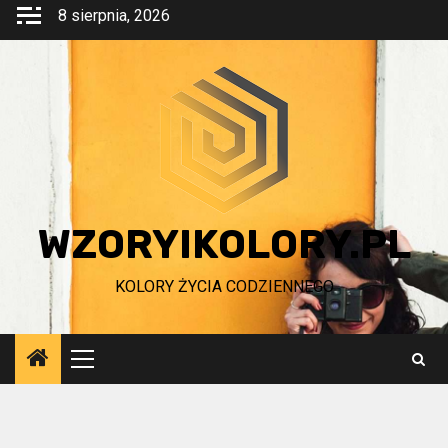
Przejdź
8 sierpnia, 2026
do
treści
WZORYIKOLORY.PL
KOLORY ŻYCIA CODZIENNEGO
Menu
główne