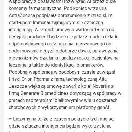
współpracy z dostawcami rozwiązań AI przez duże
koncerny farmaceutyczne. Pod koniec września
AstraZeneca podpisała porozumienie z izraelskim
start-upem Immunai zajmującym się sztuczną
inteligencją. W ramach umowy o wartości 18 mln dol.
brytyjski producent będzie korzystał z modelu układu
odpornościowego oraz uczenia maszynowego do
podejmowania decyzji o doborze dawki, sprawdzania
mechanizmów działania i analizy reakcji pacjentów na
leczenie, a także do identyfikacji biomarkerów.
Podobną współpracę w podobnym czasie zawiązał
fiński Orion Pharma z firmą technologiczną Aita.
Jeszcze większą umowę zawarł z kolei Novartis z
firmą Generate Biomedicines dotyczącą współpracy w
pracach nad terapiami białkowymi w wielu obszarach
chorobowych z wykorzystaniem platformy genAI.
– Liczymy na to, że z czasem pokrycie tych miejsc,
gdzie sztuczna inteligencja będzie wykorzystana,