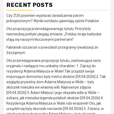
RECENT POSTS
Czy ZUS powinien wypłacać świadczenia parom
jednopłciowym? Wyniki sondażu ujawniają opinie Polaków
Oto propozycja przeredagowanego tytułu: Priorytety
niemieckiej polityki ulegają zmianie. „Polska i kraje bałtyckie
stają się naszymi kluczowymi partnerami”
Fabiański szczerze o powodach przegranej rywalizacji ze
Szczęsnym
Oto przeredagowane propozycje tytułu, zachowujące sens
oryginału i nadające mu unikalny charakter: 1. Zajrzyj do
rezydencji Adama Małysza w Wiśle! Tak urządził swoje
imponujące domostwo były mistrz skoków [09.04.2026] 2. Tak
wygląda prywatny dom Adama Małysza w Wiśle – były
skoczek mieszka we własnej willi. Najnowsze zdjęcia
[09.04.2026] 3. Adam Małysz i jego okazała willa w Wiśle –
zobacz, jak mieszka legenda polskich skoków [09.04.2026] 4.
Rezydencja Adama Małysza w Wiśle robi wrażenie! Oto, jak
urządził się były skoczek narciarski [09.04.2026] 5. Zobacz, w