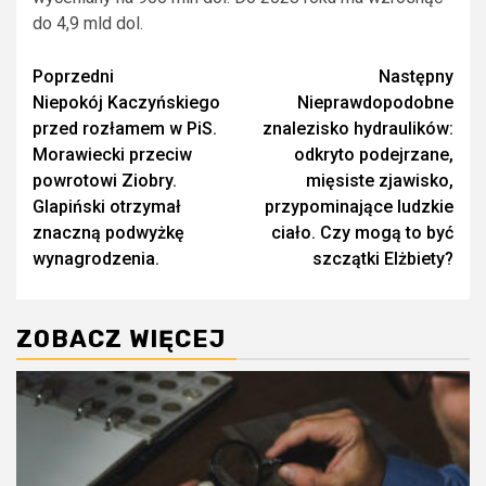
do 4,9 mld dol.
Zobacz
Poprzedni
Następny
Niepokój Kaczyńskiego
Nieprawdopodobne
wpisy
przed rozłamem w PiS.
znalezisko hydraulików:
Morawiecki przeciw
odkryto podejrzane,
powrotowi Ziobry.
mięsiste zjawisko,
Glapiński otrzymał
przypominające ludzkie
znaczną podwyżkę
ciało. Czy mogą to być
wynagrodzenia.
szczątki Elżbiety?
ZOBACZ WIĘCEJ