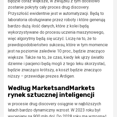
będzie coraz większe, w związku z tym docelowo
zostanie pokryty cały proces drug discovery.
Przyszłość ewidentnie jest w automatyzacji. Będą to
laboratoria obsługiwane przez roboty i które generują
bardzo dużą ilość danych, które z kolei będą
wykorzystywane do procesu uczenia maszynowego,
więc algorytmy będą się uczyć. Liczę na to, że to
prawdopodobieństwo sukcesu, które w tym momencie
jest na poziomie zaledwie 10 proc., będzie znacząco
większe. Także na to, że czas, kiedy lek ujrzy światło
dzienne i pacjenci będą mogli z tego leku skorzystać,
będzie znacząco krótszy, a koszt będzie znacząco
niższy – przewiduje prezes Ardigen.
Według MarketsandMarkets
rynek sztucznej inteligencji
w procesie drug discovery osiągnie w najbliższych
latach bardzo dynamiczny wzrost. W 2023 roku był
wyceniany na 900 mln dol. Do 2028 roku ma wzrosnąć