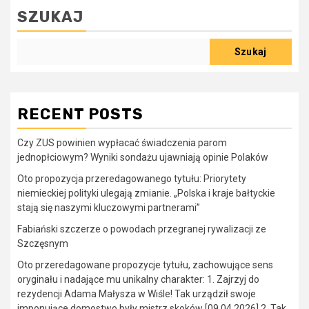
SZUKAJ
Szukaj
RECENT POSTS
Czy ZUS powinien wypłacać świadczenia parom
jednopłciowym? Wyniki sondażu ujawniają opinie Polaków
Oto propozycja przeredagowanego tytułu: Priorytety
niemieckiej polityki ulegają zmianie. „Polska i kraje bałtyckie
stają się naszymi kluczowymi partnerami”
Fabiański szczerze o powodach przegranej rywalizacji ze
Szczęsnym
Oto przeredagowane propozycje tytułu, zachowujące sens
oryginału i nadające mu unikalny charakter: 1. Zajrzyj do
rezydencji Adama Małysza w Wiśle! Tak urządził swoje
imponujące domostwo były mistrz skoków [09.04.2026] 2. Tak