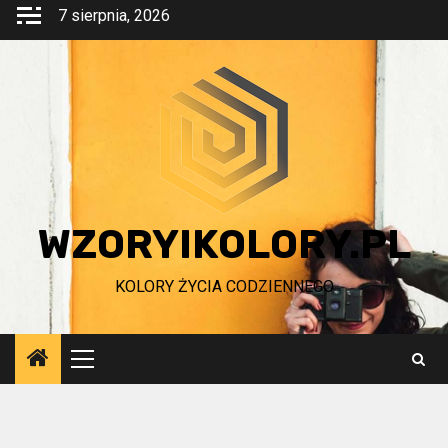
Przejdź
7 sierpnia, 2026
do
treści
WZORYIKOLORY.PL
KOLORY ŻYCIA CODZIENNEGO
Menu
główne