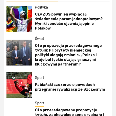
Polityka
Czy ZUS powinien wypłacać
świadczenia parom jednopłciowym?
Wyniki sondażu ujawniają opinie
Polaków
Świat
Oto propozycja przeredagowanego
tytułu: Priorytety niemieckiej
polityki ulegają zmianie. „Polska i
kraje bałtyckie stają się naszymi
kluczowymi partnerami”
Sport
Fabiański szczerze o powodach
przegranej rywalizacji ze Szczęsnym
Sport
Oto przeredagowane propozycje
tytułu, zachowujące sens oryginału i