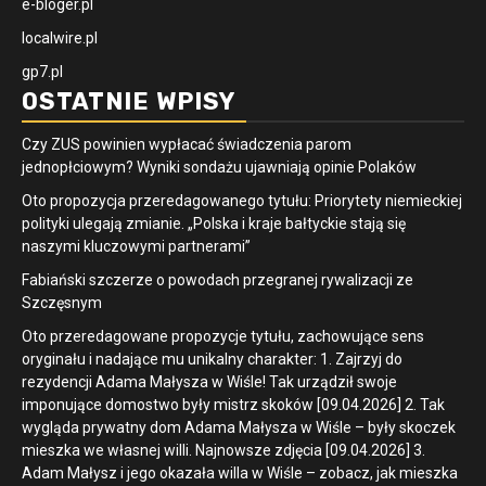
e-bloger.pl
localwire.pl
gp7.pl
OSTATNIE WPISY
Czy ZUS powinien wypłacać świadczenia parom
jednopłciowym? Wyniki sondażu ujawniają opinie Polaków
Oto propozycja przeredagowanego tytułu: Priorytety niemieckiej
polityki ulegają zmianie. „Polska i kraje bałtyckie stają się
naszymi kluczowymi partnerami”
Fabiański szczerze o powodach przegranej rywalizacji ze
Szczęsnym
Oto przeredagowane propozycje tytułu, zachowujące sens
oryginału i nadające mu unikalny charakter: 1. Zajrzyj do
rezydencji Adama Małysza w Wiśle! Tak urządził swoje
imponujące domostwo były mistrz skoków [09.04.2026] 2. Tak
wygląda prywatny dom Adama Małysza w Wiśle – były skoczek
mieszka we własnej willi. Najnowsze zdjęcia [09.04.2026] 3.
Adam Małysz i jego okazała willa w Wiśle – zobacz, jak mieszka