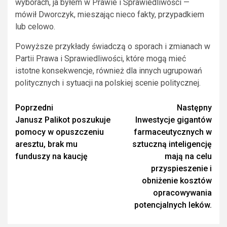
wyborach, ja byłem w Prawie i Sprawiedliwości —
mówił Dworczyk, mieszając nieco fakty, przypadkiem
lub celowo.
Powyższe przykłady świadczą o sporach i zmianach w
Partii Prawa i Sprawiedliwości, które mogą mieć
istotne konsekwencje, również dla innych ugrupowań
politycznych i sytuacji na polskiej scenie politycznej.
Zobacz
Poprzedni
Następny
Janusz Palikot poszukuje
Inwestycje gigantów
wpisy
pomocy w opuszczeniu
farmaceutycznych w
aresztu, brak mu
sztuczną inteligencję
funduszy na kaucję
mają na celu
przyspieszenie i
obniżenie kosztów
opracowywania
potencjalnych leków.