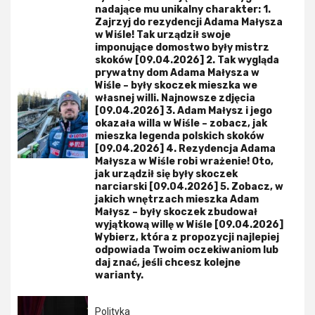
nadające mu unikalny charakter: 1.
Zajrzyj do rezydencji Adama Małysza
w Wiśle! Tak urządził swoje
imponujące domostwo były mistrz
skoków [09.04.2026] 2. Tak wygląda
prywatny dom Adama Małysza w
Wiśle – były skoczek mieszka we
własnej willi. Najnowsze zdjęcia
[09.04.2026] 3. Adam Małysz i jego
okazała willa w Wiśle – zobacz, jak
mieszka legenda polskich skoków
[09.04.2026] 4. Rezydencja Adama
Małysza w Wiśle robi wrażenie! Oto,
jak urządził się były skoczek
narciarski [09.04.2026] 5. Zobacz, w
jakich wnętrzach mieszka Adam
Małysz – były skoczek zbudował
wyjątkową willę w Wiśle [09.04.2026]
Wybierz, która z propozycji najlepiej
odpowiada Twoim oczekiwaniom lub
daj znać, jeśli chcesz kolejne
warianty.
Polityka