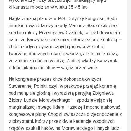
wykonawczy”, czy też „zarząd” składający się z
kilkunastu młodzian w wieku 35-45 lat.
Nagła zmiana planów w PiS. Dotyczy kongresu. Będą
nimi kierować starszy młody Mariusz Błaszczak oraz
średnio młody Przemysław Czarnek, co jest dowodem
na to, że Kaczyński chce mieć młodzież pod kontrolą —
chce młodych, dynamicznych pisowców zrobić
twarzami doraznych starć z władzą, ale to nie znaczy,
że zamierza dać im władzę. Żadnej władzy Kaczyński
oddać nikomu nie chce — wręcz przeciwnie.
Na kongresie prezes chce dokonać akwizycji
Suwerennej Polski, czyli w praktyce przejąć kontrolę
nad małą, ale głośną i wyrazistą partyjką Zbigniewa
Ziobry. Ludzie Morawieckiego — spodziewając się
marginalizacji swego lidera — zaczęli mocno atakować
kongresowe plany. Chodzi zwłaszcza o zjednoczenie z
ziobrystami, którzy przez dwie kadencje wspólnych
rządów szukali haków na Morawieckiego i innych ludzi