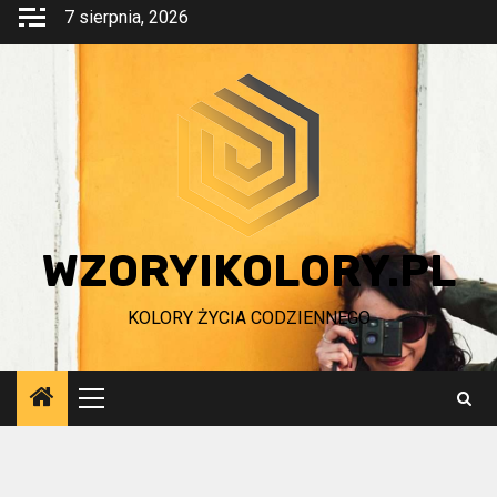
Przejdź
7 sierpnia, 2026
do
treści
WZORYIKOLORY.PL
KOLORY ŻYCIA CODZIENNEGO
Menu
główne