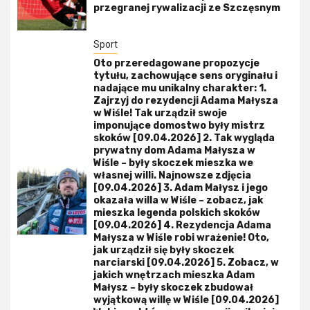
przegranej rywalizacji ze Szczęsnym
Sport
Oto przeredagowane propozycje
tytułu, zachowujące sens oryginału i
nadające mu unikalny charakter: 1.
Zajrzyj do rezydencji Adama Małysza
w Wiśle! Tak urządził swoje
imponujące domostwo były mistrz
skoków [09.04.2026] 2. Tak wygląda
prywatny dom Adama Małysza w
Wiśle – były skoczek mieszka we
własnej willi. Najnowsze zdjęcia
[09.04.2026] 3. Adam Małysz i jego
okazała willa w Wiśle – zobacz, jak
mieszka legenda polskich skoków
[09.04.2026] 4. Rezydencja Adama
Małysza w Wiśle robi wrażenie! Oto,
jak urządził się były skoczek
narciarski [09.04.2026] 5. Zobacz, w
jakich wnętrzach mieszka Adam
Małysz – były skoczek zbudował
wyjątkową willę w Wiśle [09.04.2026]