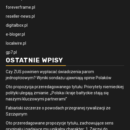
foreverframe.pl
reseller-news.pl
digitalbox.pl
e-bloger.pl
localwire.pl
gp7.pl
OSTATNIE WPISY
Czy ZUS powinien wypłacać świadczenia parom
jednopłciowym? Wyniki sondażu ujawniają opinie Polaków
Oto propozycja przeredagowanego tytułu: Priorytety niemieckiej
polityki ulegają zmianie. „Polska i kraje bałtyckie stają się
naszymi kluczowymi partnerami”
Fabiański szczerze o powodach przegranej rywalizacji ze
Szczęsnym
Oto przeredagowane propozycje tytułu, zachowujące sens
oryginału i nadające mu unikalny charakter: 1. Zajrzyj do