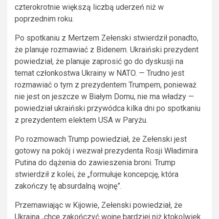
czterokrotnie większą liczbą uderzeń niż w
poprzednim roku.
Po spotkaniu z Mertzem Zełenski stwierdził ponadto,
że planuje rozmawiać z Bidenem. Ukraiński prezydent
powiedział, że planuje zaprosić go do dyskusji na
temat członkostwa Ukrainy w NATO. — Trudno jest
rozmawiać o tym z prezydentem Trumpem, ponieważ
nie jest on jeszcze w Białym Domu, nie ma władzy —
powiedział ukraiński przywódca kilka dni po spotkaniu
z prezydentem elektem USA w Paryżu.
Po rozmowach Trump powiedział, że Zełenski jest
gotowy na pokój i wezwał prezydenta Rosji Władimira
Putina do dążenia do zawieszenia broni. Trump
stwierdził z kolei, że „formułuje koncepcję, która
zakończy tę absurdalną wojnę”.
Przemawiając w Kijowie, Zełenski powiedział, że
Ukraina „chce zakończyć wojnę bardziej niż ktokolwiek