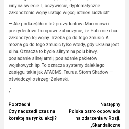
inny na świecie. I, oczywiście, dyplomatyczne
zakończenie wojny uratuje więcej istnień ludzkich”.
— Ale podkreśliłem też prezydentowi Macronowi i
prezydentowi Trumpowi: zobaczycie, że Putin nie chce
zakończyć tej wojny. Trzeba go do tego zmusić. A
można go do tego zmusić tylko wtedy, gdy Ukraina jest
silna. Oznacza to bycie silnym na polu bitwy,
posiadanie silnej armii, posiadanie pakietów
wojskowych itp. To oznacza systemy dalekiego
zasięgu, takie jak ATACMS, Taurus, Storm Shadow —
oświadczył ostrzegł Zełenski.
„`
Zobacz
Poprzedni
Następny
Czy nadszedł czas na
Polska ostro odpowiada
wpisy
korektę na rynku akcji?
na zdarzenia w Rosji.
„Skandaliczne