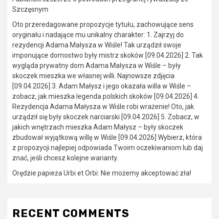
Szczęsnym
Oto przeredagowane propozycje tytułu, zachowujące sens
oryginału i nadające mu unikalny charakter: 1. Zajrzyj do
rezydencji Adama Małysza w Wiśle! Tak urządził swoje
imponujące domostwo były mistrz skoków [09.04.2026] 2. Tak
wygląda prywatny dom Adama Małysza w Wiśle – były
skoczek mieszka we własnej willi. Najnowsze zdjęcia
[09.04.2026] 3. Adam Małysz i jego okazała willa w Wiśle –
zobacz, jak mieszka legenda polskich skoków [09.04.2026] 4.
Rezydencja Adama Małysza w Wiśle robi wrażenie! Oto, jak
urządził się były skoczek narciarski [09.04.2026] 5. Zobacz, w
jakich wnętrzach mieszka Adam Małysz – były skoczek
zbudował wyjątkową willę w Wiśle [09.04.2026] Wybierz, która
z propozycji najlepiej odpowiada Twoim oczekiwaniom lub daj
znać, jeśli chcesz kolejne warianty.
Orędzie papieża Urbi et Orbi: Nie możemy akceptować zła!
RECENT COMMENTS