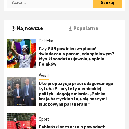
Szukaj:
Najnowsze
Popularne
Polityka
Czy ZUS powinien wypłacać
świadczenia parom jednopłciowym?
Wyniki sondażu ujawniają opinie
Polaków
Świat
Oto propozycja przeredagowanego
tytułu: Priorytety niemieckiej
polityki ulegają zmianie. „Polska i
kraje bałtyckie stają się naszymi
kluczowymi partnerami”
Sport
Fabiański szczerze o powodach