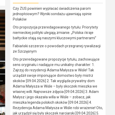
Czy ZUS powinien wypłacać świadczenia parom
jednopłciowym? Wyniki sondażu ujawniają opinie
Polaków
Oto propozycja przeredagowanego tytułu: Priorytety
niemieckiej polityki ulegają zmianie. „Polska i kraje
bałtyckie stają się naszymi kluczowymi partnerami”
Fabiański szczerze o powodach przegranej rywalizacji
ze Szczęsnym
Oto przeredagowane propozycje tytułu, zachowujące
sens oryginału i nadające mu unikalny charakter: 1.
Zajrzyj do rezydencji Adama Małysza w Wiśle! Tak
urządził swoje imponujące domostwo były mistrz
skoków [09.04.2026] 2. Tak wygląda prywatny dom
Adama Małysza w Wiśle – były skoczek mieszka we
własnej willi. Najnowsze zdjęcia [09.04.2026] 3. Adam
Małysz i jego okazała willa w Wiśle – zobacz, jak
mieszka legenda polskich skoków [09.04.2026] 4.
Rezydencja Adama Małysza w Wiśle robi wrażenie! Oto,
jak urządził się były skoczek narciarski [09.04.2026] 5.