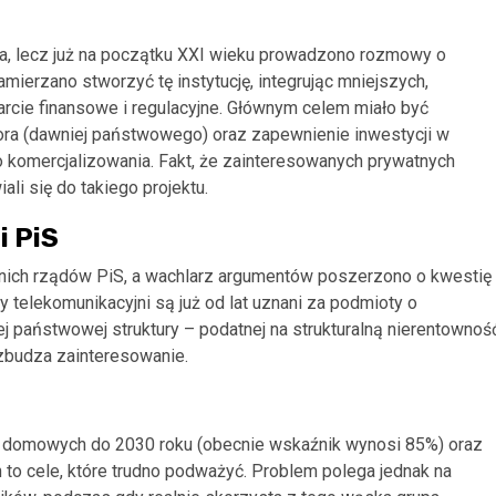
a, lecz już na początku XXI wieku prowadzono rozmowy o
ierzano stworzyć tę instytucję, integrując mniejszych,
rcie finansowe i regulacyjne. Głównym celem miało być
tora (dawniej państwowego) oraz zapewnienie inwestycji w
o komercjalizowania. Fakt, że zainteresowanych prywatnych
li się do takiego projektu.
i PiS
nich rządów PiS, a wachlarz argumentów poszerzono o kwestię
zy telekomunikacyjni są już od lat uznani za podmioty o
 państwowej struktury – podatnej na strukturalną nierentownoś
zbudza zainteresowanie.
w domowych do 2030 roku (obecnie wskaźnik wynosi 85%) oraz
 to cele, które trudno podważyć. Problem polega jednak na