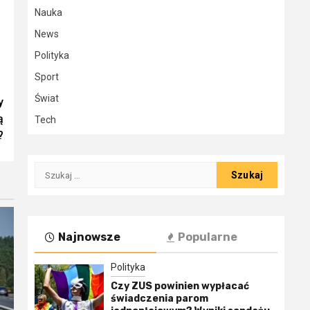
Nauka
News
Polityka
Sport
Świat
y
ą
Tech
?
Szukaj:
Najnowsze
Popularne
Polityka
Czy ZUS powinien wypłacać
świadczenia parom