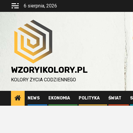
Przejdź
6 sierpnia, 2026
do
treści
WZORYIKOLORY.PL
KOLORY ŻYCIA CODZIENNEGO
NEWS
EKONOMIA
POLITYKA
ŚWIAT
S