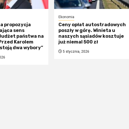
Ekonomia
na propozycja
Ceny opłat autostradowych
ająca sens
poszły w górę. Winieta u
 Budżet państwa na
naszych sąsiadów kosztuje
„Przed Karolem
już niemal 500 zł
stoją dwa wybory”
5 stycznia, 2026
026