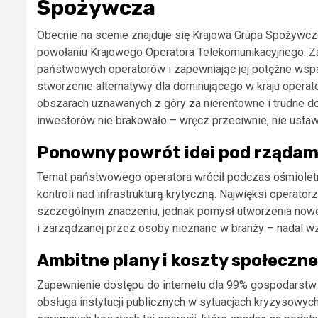
Spożywcza
Obecnie na scenie znajduje się Krajowa Grupa Spożywcz
powołaniu Krajowego Operatora Telekomunikacyjnego. Zam
państwowych operatorów i zapewniając jej potężne wspa
stworzenie alternatywy dla dominującego w kraju opera
obszarach uznawanych z góry za nierentowne i trudne d
inwestorów nie brakowało – wręcz przeciwnie, nie ustawia
Ponowny powrót idei pod rządam
Temat państwowego operatora wrócił podczas ośmiolet
kontroli nad infrastrukturą krytyczną. Najwięksi operator
szczególnym znaczeniu, jednak pomysł utworzenia nowej
i zarządzanej przez osoby nieznane w branży – nadal w
Ambitne plany i koszty społeczne
Zapewnienie dostępu do internetu dla 99% gospodarst
obsługa instytucji publicznych w sytuacjach kryzysowych