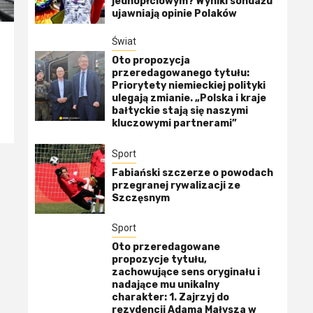
jednopłciowym? Wyniki sondażu
ujawniają opinie Polaków
Świat
Oto propozycja
przeredagowanego tytułu:
Priorytety niemieckiej polityki
ulegają zmianie. „Polska i kraje
bałtyckie stają się naszymi
kluczowymi partnerami”
Sport
Fabiański szczerze o powodach
przegranej rywalizacji ze
Szczęsnym
Sport
Oto przeredagowane
propozycje tytułu,
zachowujące sens oryginału i
nadające mu unikalny
charakter: 1. Zajrzyj do
rezydencji Adama Małysza w