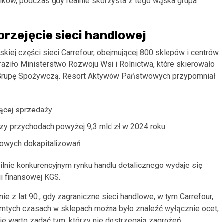
ników, podczas gdy realnie skorzysta z tego wąska grupa
przejęcie sieci handlowej
skiej części sieci Carrefour, obejmującej 800 sklepów i centrów
ziło Ministerstwo Rozwoju Wsi i Rolnictwa, które skierowało
ą Grupę Spożywczą. Resort Aktywów Państwowych przypomniał
jącej sprzedaży
przy przychodach powyżej 9,3 mld zł w 2024 roku
dowych dokapitalizowań
lnie konkurencyjnym rynku handlu detalicznego wydaje się
i finansowej KGS.
 z lat 90., gdy zagraniczne sieci handlowe, w tym Carrefour,
 tamtych czasach w sklepach można było znaleźć wyłącznie ocet,
ie warto zadać tym, którzy nie dostrzegają zagrożeń