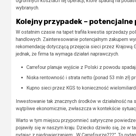
ogromnych kosztach tej operacji, które spadną na podat
wybranych.
Kolejny przypadek – potencjalne 
W ostatnim czasie na tapet trafiła kwestia sprzedaży pol
handlowych. Zainteresowanie potencjalnym zakupem wyra
rekomendację dotyczącą przejęcia sieci przez Krajow
jednak, że firma ta wymaga działań naprawczych.
Carrefour planuje wyjście z Polski z powodu spada
Niska rentowność i strata netto (ponad 53 mln zł) 
Kupno sieci przez KGS to konieczność wielomiliar
Inwestowanie tak znacznych środków w działalność na si
wątpliwe ekonomicznie, zwłaszcza w kontekście sytuacj
Warto w tym miejscu przypomnieć satyryczne powiedzenie
pojawiły się w naszym kraju. Dziecko dziwiło się, że w
pytając z niedowierzaniem: „W Carrefourze???”. To pytan