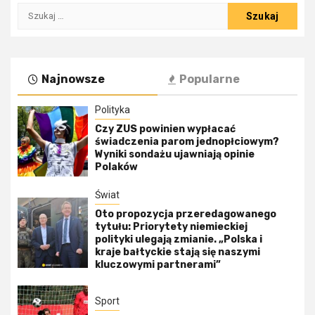
Szukaj:
Najnowsze
Popularne
Polityka
Czy ZUS powinien wypłacać
świadczenia parom jednopłciowym?
Wyniki sondażu ujawniają opinie
Polaków
Świat
Oto propozycja przeredagowanego
tytułu: Priorytety niemieckiej
polityki ulegają zmianie. „Polska i
kraje bałtyckie stają się naszymi
kluczowymi partnerami”
Sport