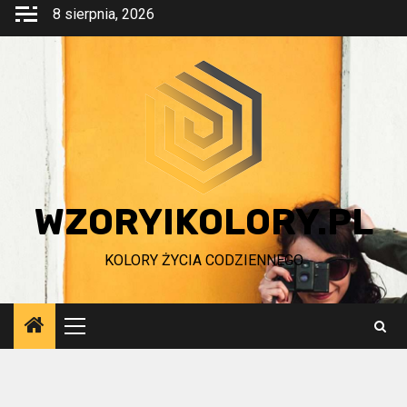
Przejdź
8 sierpnia, 2026
do
treści
WZORYIKOLORY.PL
KOLORY ŻYCIA CODZIENNEGO
Menu
główne