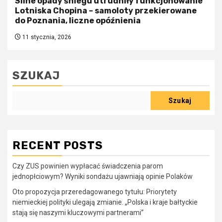
Silne opady śniegu utrudniły funkcjonowanie
Lotniska Chopina – samoloty przekierowane
do Poznania, liczne opóźnienia
11 stycznia, 2026
SZUKAJ
Szukaj
RECENT POSTS
Czy ZUS powinien wypłacać świadczenia parom
jednopłciowym? Wyniki sondażu ujawniają opinie Polaków
Oto propozycja przeredagowanego tytułu: Priorytety
niemieckiej polityki ulegają zmianie. „Polska i kraje bałtyckie
stają się naszymi kluczowymi partnerami”