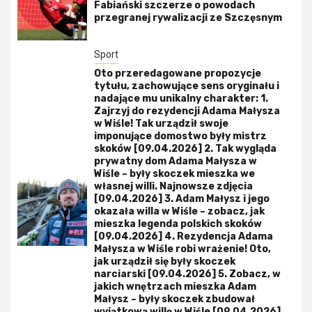
Fabiański szczerze o powodach
przegranej rywalizacji ze Szczęsnym
Sport
Oto przeredagowane propozycje
tytułu, zachowujące sens oryginału i
nadające mu unikalny charakter: 1.
Zajrzyj do rezydencji Adama Małysza
w Wiśle! Tak urządził swoje
imponujące domostwo były mistrz
skoków [09.04.2026] 2. Tak wygląda
prywatny dom Adama Małysza w
Wiśle – były skoczek mieszka we
własnej willi. Najnowsze zdjęcia
[09.04.2026] 3. Adam Małysz i jego
okazała willa w Wiśle – zobacz, jak
mieszka legenda polskich skoków
[09.04.2026] 4. Rezydencja Adama
Małysza w Wiśle robi wrażenie! Oto,
jak urządził się były skoczek
narciarski [09.04.2026] 5. Zobacz, w
jakich wnętrzach mieszka Adam
Małysz – były skoczek zbudował
wyjątkową willę w Wiśle [09.04.2026]