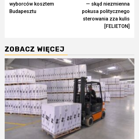
wpisy
wyborców kosztem
— skąd niezmienna
Budapesztu
pokusa politycznego
sterowania zza kulis
[FELIETON]
ZOBACZ WIĘCEJ