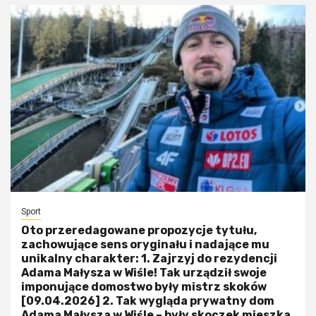
Sport
Oto przeredagowane propozycje tytułu,
zachowujące sens oryginału i nadające mu
unikalny charakter: 1. Zajrzyj do rezydencji
Adama Małysza w Wiśle! Tak urządził swoje
imponujące domostwo były mistrz skoków
[09.04.2026] 2. Tak wygląda prywatny dom
Adama Małysza w Wiśle – były skoczek mieszka