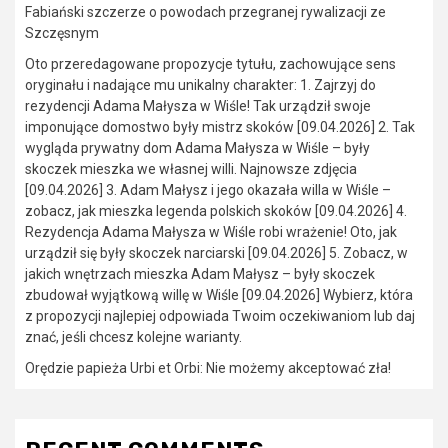
Fabiański szczerze o powodach przegranej rywalizacji ze
Szczęsnym
Oto przeredagowane propozycje tytułu, zachowujące sens
oryginału i nadające mu unikalny charakter: 1. Zajrzyj do
rezydencji Adama Małysza w Wiśle! Tak urządził swoje
imponujące domostwo były mistrz skoków [09.04.2026] 2. Tak
wygląda prywatny dom Adama Małysza w Wiśle – były
skoczek mieszka we własnej willi. Najnowsze zdjęcia
[09.04.2026] 3. Adam Małysz i jego okazała willa w Wiśle –
zobacz, jak mieszka legenda polskich skoków [09.04.2026] 4.
Rezydencja Adama Małysza w Wiśle robi wrażenie! Oto, jak
urządził się były skoczek narciarski [09.04.2026] 5. Zobacz, w
jakich wnętrzach mieszka Adam Małysz – były skoczek
zbudował wyjątkową willę w Wiśle [09.04.2026] Wybierz, która
z propozycji najlepiej odpowiada Twoim oczekiwaniom lub daj
znać, jeśli chcesz kolejne warianty.
Orędzie papieża Urbi et Orbi: Nie możemy akceptować zła!