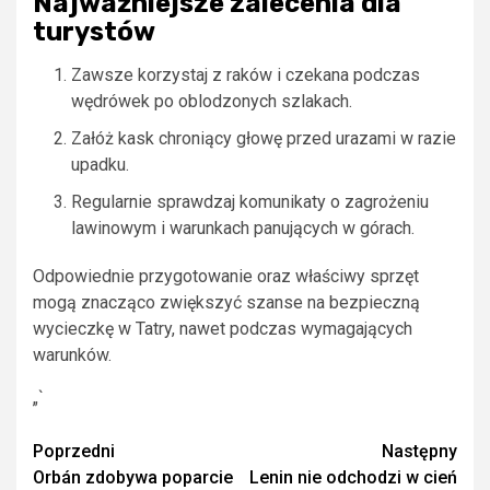
Najważniejsze zalecenia dla
turystów
Zawsze korzystaj z raków i czekana podczas
wędrówek po oblodzonych szlakach.
Załóż kask chroniący głowę przed urazami w razie
upadku.
Regularnie sprawdzaj komunikaty o zagrożeniu
lawinowym i warunkach panujących w górach.
Odpowiednie przygotowanie oraz właściwy sprzęt
mogą znacząco zwiększyć szanse na bezpieczną
wycieczkę w Tatry, nawet podczas wymagających
warunków.
„`
Zobacz
Poprzedni
Następny
Orbán zdobywa poparcie
Lenin nie odchodzi w cień