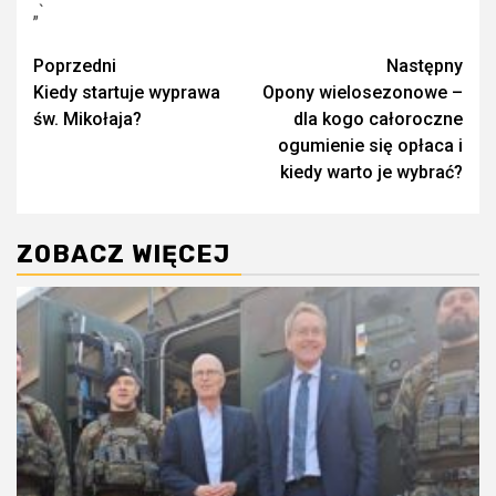
„`
Zobacz
Poprzedni
Następny
Kiedy startuje wyprawa
Opony wielosezonowe –
wpisy
św. Mikołaja?
dla kogo całoroczne
ogumienie się opłaca i
kiedy warto je wybrać?
ZOBACZ WIĘCEJ