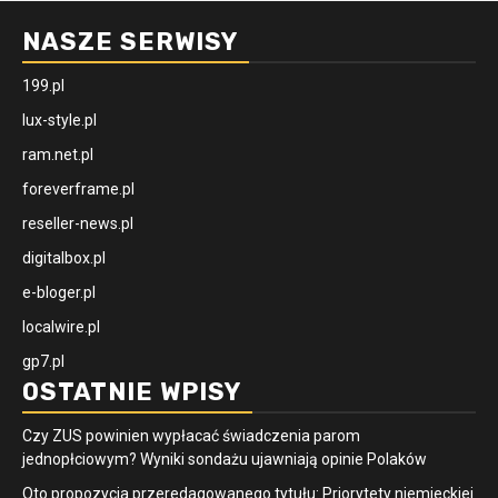
NASZE SERWISY
199.pl
lux-style.pl
ram.net.pl
foreverframe.pl
reseller-news.pl
digitalbox.pl
e-bloger.pl
localwire.pl
gp7.pl
OSTATNIE WPISY
Czy ZUS powinien wypłacać świadczenia parom
jednopłciowym? Wyniki sondażu ujawniają opinie Polaków
Oto propozycja przeredagowanego tytułu: Priorytety niemieckiej