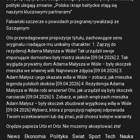
polityki ulegają zmianie. „Polska i kraje bałtyckie stają się
naszymi kluczowymi partnerami”
Fabiański szczerze o powodach przegranej rywalizacji ze
Szczęsnym
Oto przeredagowane propozycje tytułu, zachowujące sens
oryginału i nadające mu unikalny charakter: 1. Zajrzyj do
rezydencji Adama Małysza w Wiśle! Tak urządził swoje
imponujące domostwo były mistrz skoków [09.04.2026] 2. Tak
wygląda prywatny dom Adama Małysza w Wiśle – były skoczek
mieszka we własnej willi. Najnowsze zdjęcia [09.04.2026] 3.
Adam Małysz i jego okazała willa w Wiśle – zobacz, jak mieszka
legenda polskich skoków [09.04.2026] 4. Rezydencja Adama
Małysza w Wiśle robi wrażenie! Oto, jak urządził się były skoczek
narciarski [09.04.2026] 5. Zobacz, w jakich wnętrzach mieszka
Adam Małysz – były skoczek zbudował wyjątkową willę w Wiśle
[09.04.2026] Wybierz, która z propozycji najlepiej odpowiada
Twoim oczekiwaniom lub daj znać, jeśli chcesz kolejne warianty.
Orędzie papieża Urbi et Orbi: Nie możemy akceptować zła!
News
Ekonomia
Polityka
Świat
Sport
Tech
Nauka