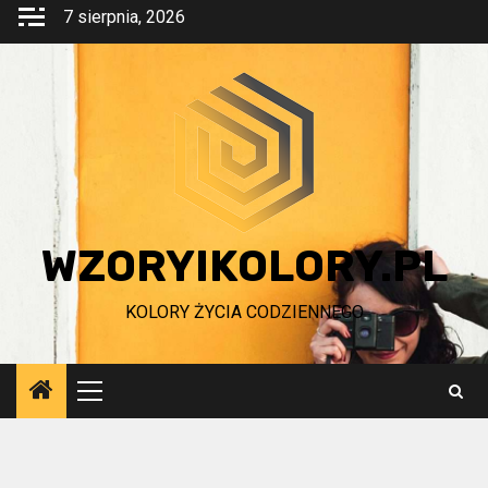
Przejdź
7 sierpnia, 2026
do
treści
WZORYIKOLORY.PL
KOLORY ŻYCIA CODZIENNEGO
Menu
główne