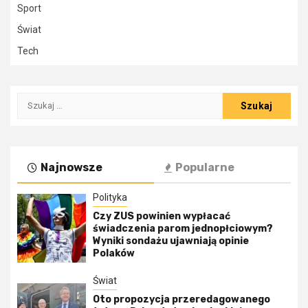
Sport
Świat
Tech
Szukaj:
Najnowsze
Popularne
Polityka
Czy ZUS powinien wypłacać
świadczenia parom jednopłciowym?
Wyniki sondażu ujawniają opinie
Polaków
Świat
Oto propozycja przeredagowanego