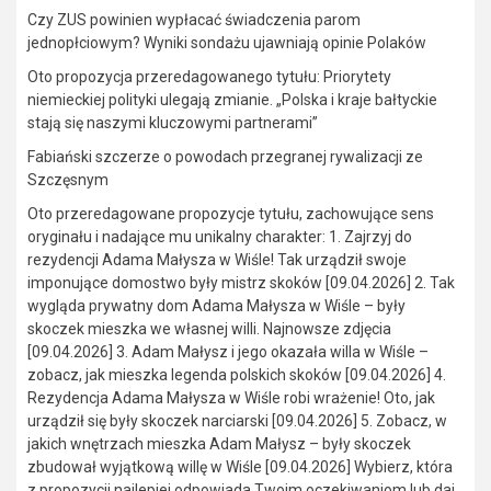
Czy ZUS powinien wypłacać świadczenia parom
jednopłciowym? Wyniki sondażu ujawniają opinie Polaków
Oto propozycja przeredagowanego tytułu: Priorytety
niemieckiej polityki ulegają zmianie. „Polska i kraje bałtyckie
stają się naszymi kluczowymi partnerami”
Fabiański szczerze o powodach przegranej rywalizacji ze
Szczęsnym
Oto przeredagowane propozycje tytułu, zachowujące sens
oryginału i nadające mu unikalny charakter: 1. Zajrzyj do
rezydencji Adama Małysza w Wiśle! Tak urządził swoje
imponujące domostwo były mistrz skoków [09.04.2026] 2. Tak
wygląda prywatny dom Adama Małysza w Wiśle – były
skoczek mieszka we własnej willi. Najnowsze zdjęcia
[09.04.2026] 3. Adam Małysz i jego okazała willa w Wiśle –
zobacz, jak mieszka legenda polskich skoków [09.04.2026] 4.
Rezydencja Adama Małysza w Wiśle robi wrażenie! Oto, jak
urządził się były skoczek narciarski [09.04.2026] 5. Zobacz, w
jakich wnętrzach mieszka Adam Małysz – były skoczek
zbudował wyjątkową willę w Wiśle [09.04.2026] Wybierz, która
z propozycji najlepiej odpowiada Twoim oczekiwaniom lub daj