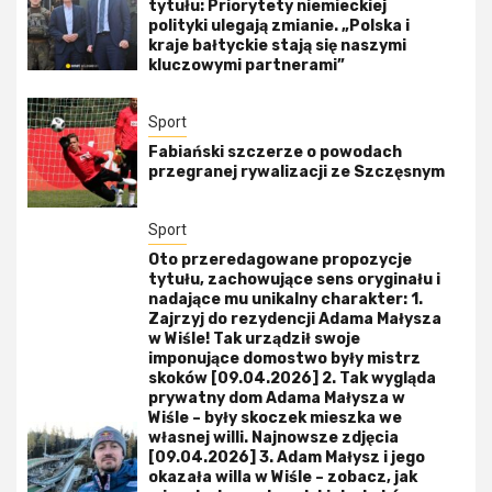
tytułu: Priorytety niemieckiej
polityki ulegają zmianie. „Polska i
kraje bałtyckie stają się naszymi
kluczowymi partnerami”
Sport
Fabiański szczerze o powodach
przegranej rywalizacji ze Szczęsnym
Sport
Oto przeredagowane propozycje
tytułu, zachowujące sens oryginału i
nadające mu unikalny charakter: 1.
Zajrzyj do rezydencji Adama Małysza
w Wiśle! Tak urządził swoje
imponujące domostwo były mistrz
skoków [09.04.2026] 2. Tak wygląda
prywatny dom Adama Małysza w
Wiśle – były skoczek mieszka we
własnej willi. Najnowsze zdjęcia
[09.04.2026] 3. Adam Małysz i jego
okazała willa w Wiśle – zobacz, jak