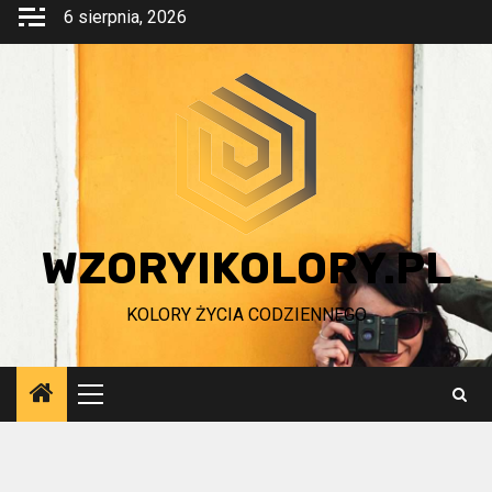
Przejdź
6 sierpnia, 2026
do
treści
WZORYIKOLORY.PL
KOLORY ŻYCIA CODZIENNEGO
Menu
główne