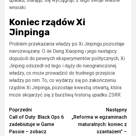
upadku, starając się wyciągnąć z tego swoje własne
wnioski.
Koniec rządów Xi
Jinpinga
Problem przekazania władzy po Xi Jinpingu pozostaje
nierozwiązany. O ile Deng Xiaoping i jego następcy
dopuścili do pewnych eksperymentów politycznych, Xi
Jinping odszedł od tego i dąży do nieograniczonej
władzy, co może prowadzić do trudnego przejścia
władzy po nim. To, co wydarzy się po zakończeniu
rządów Xi Jinpinga, pozostaje kwestią otwartą, która
może skojarzyć się z burzliwą historią upadku ZSRR.
Zobacz
Poprzedni
Następny
Call of Duty: Black Ops 6
„Reforma w egzaminach
wpisy
zadebiutuje w Game
maturalnych: koniec z
Passie – zobacz
szantażem” –