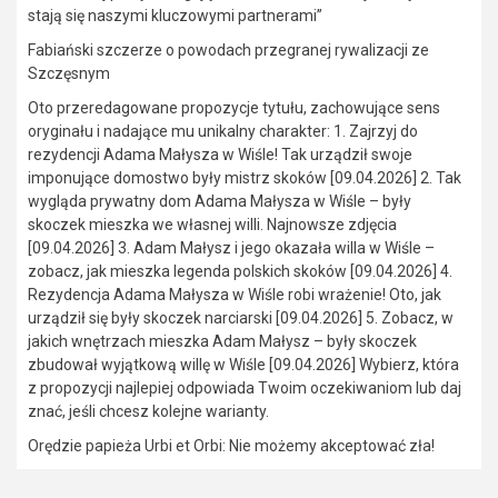
stają się naszymi kluczowymi partnerami”
Fabiański szczerze o powodach przegranej rywalizacji ze
Szczęsnym
Oto przeredagowane propozycje tytułu, zachowujące sens
oryginału i nadające mu unikalny charakter: 1. Zajrzyj do
rezydencji Adama Małysza w Wiśle! Tak urządził swoje
imponujące domostwo były mistrz skoków [09.04.2026] 2. Tak
wygląda prywatny dom Adama Małysza w Wiśle – były
skoczek mieszka we własnej willi. Najnowsze zdjęcia
[09.04.2026] 3. Adam Małysz i jego okazała willa w Wiśle –
zobacz, jak mieszka legenda polskich skoków [09.04.2026] 4.
Rezydencja Adama Małysza w Wiśle robi wrażenie! Oto, jak
urządził się były skoczek narciarski [09.04.2026] 5. Zobacz, w
jakich wnętrzach mieszka Adam Małysz – były skoczek
zbudował wyjątkową willę w Wiśle [09.04.2026] Wybierz, która
z propozycji najlepiej odpowiada Twoim oczekiwaniom lub daj
znać, jeśli chcesz kolejne warianty.
Orędzie papieża Urbi et Orbi: Nie możemy akceptować zła!