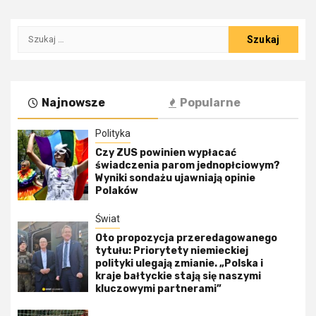
Szukaj:
Najnowsze
Popularne
Polityka
Czy ZUS powinien wypłacać
świadczenia parom jednopłciowym?
Wyniki sondażu ujawniają opinie
Polaków
Świat
Oto propozycja przeredagowanego
tytułu: Priorytety niemieckiej
polityki ulegają zmianie. „Polska i
kraje bałtyckie stają się naszymi
kluczowymi partnerami”