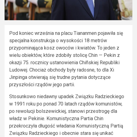
Pod koniec września na placu Tiananmen pojawiła się
specjalna konstrukcja o wysokości 18 metrów
przypominająca kosz owoców i kwiatów. To jeden z
wielu obiektów, które zdobiły stolicę Chin — Pekin z
okazji 75. rocznicy ustanowienia Chiñskiej Republiki
Ludowej. Chociaż obchody były radosne, to dla Xi
Jinpinga otwierają się trudne pytania dotyczące
przyszłości rządów jego partii.
Stosunkowo niedawny upadek Związku Radzieckiego
w 1991 roku po ponad 70 latach rządów komunistów,
po rewolucji bolszewickiej, stanowi przestrogę dla
władz w Pekinie. Komunistyczna Partia Chin
przekroczyła długość władania Komunistyczną Partią
Związku Radzieckiego i obecnie stara się unikać