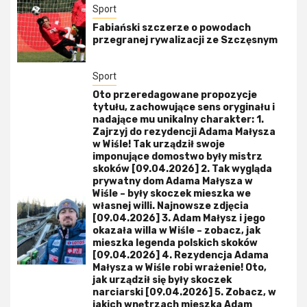
Sport
Fabiański szczerze o powodach
przegranej rywalizacji ze Szczęsnym
Sport
Oto przeredagowane propozycje
tytułu, zachowujące sens oryginału i
nadające mu unikalny charakter: 1.
Zajrzyj do rezydencji Adama Małysza
w Wiśle! Tak urządził swoje
imponujące domostwo były mistrz
skoków [09.04.2026] 2. Tak wygląda
prywatny dom Adama Małysza w
Wiśle – były skoczek mieszka we
własnej willi. Najnowsze zdjęcia
[09.04.2026] 3. Adam Małysz i jego
okazała willa w Wiśle – zobacz, jak
mieszka legenda polskich skoków
[09.04.2026] 4. Rezydencja Adama
Małysza w Wiśle robi wrażenie! Oto,
jak urządził się były skoczek
narciarski [09.04.2026] 5. Zobacz, w
jakich wnętrzach mieszka Adam