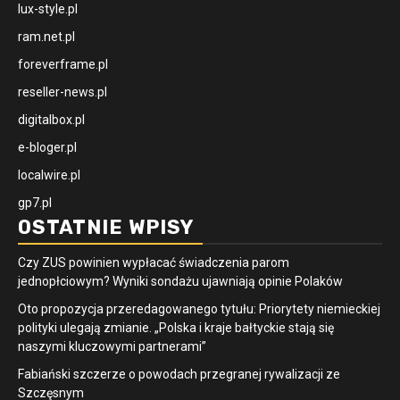
lux-style.pl
ram.net.pl
foreverframe.pl
reseller-news.pl
digitalbox.pl
e-bloger.pl
localwire.pl
gp7.pl
OSTATNIE WPISY
Czy ZUS powinien wypłacać świadczenia parom
jednopłciowym? Wyniki sondażu ujawniają opinie Polaków
Oto propozycja przeredagowanego tytułu: Priorytety niemieckiej
polityki ulegają zmianie. „Polska i kraje bałtyckie stają się
naszymi kluczowymi partnerami”
Fabiański szczerze o powodach przegranej rywalizacji ze
Szczęsnym