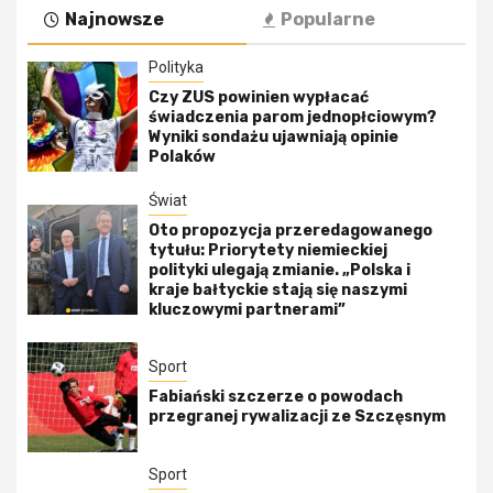
Najnowsze
Popularne
Polityka
Czy ZUS powinien wypłacać
świadczenia parom jednopłciowym?
Wyniki sondażu ujawniają opinie
Polaków
Świat
Oto propozycja przeredagowanego
tytułu: Priorytety niemieckiej
polityki ulegają zmianie. „Polska i
kraje bałtyckie stają się naszymi
kluczowymi partnerami”
Sport
Fabiański szczerze o powodach
przegranej rywalizacji ze Szczęsnym
Sport