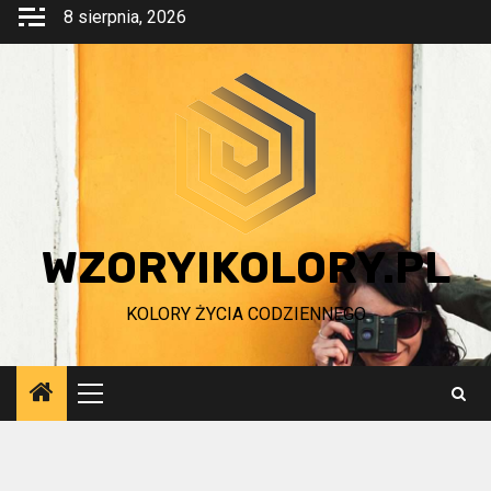
Przejdź
8 sierpnia, 2026
do
treści
WZORYIKOLORY.PL
KOLORY ŻYCIA CODZIENNEGO
Menu
główne