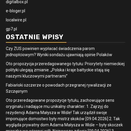
digitalbox.pl
e-bloger.pl
localwire.pl
gp7.pl
OSTATNIE WPISY
Czy ZUS powinien wypłacać świadczenia parom
jednopłciowym? Wyniki sondażu ujawniają opinie Polaków
Oto propozycja przeredagowanego tytułu: Priorytety niemieckiej
polityki ulegają zmianie. „Polska i kraje bałtyckie stają się
naszymi kluczowymi partnerami”
Fabiański szczerze o powodach przegranej rywalizacji ze
Szczęsnym
Oto przeredagowane propozycje tytułu, zachowujące sens
oryginału i nadające mu unikalny charakter: 1. Zajrzyj do
rezydencji Adama Małysza w Wiśle! Tak urządził swoje
imponujące domostwo były mistrz skoków [09.04.2026] 2. Tak
wygląda prywatny dom Adama Małysza w Wiśle – były skoczek
mieszka we własnej willi. Najnowsze zdjęcia [09.04.2026] 3.