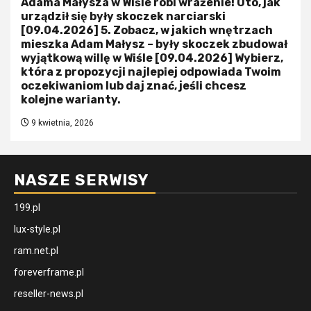
Adama Małysza w Wiśle robi wrażenie! Oto, jak
urządził się były skoczek narciarski
[09.04.2026] 5. Zobacz, w jakich wnętrzach
mieszka Adam Małysz – były skoczek zbudował
wyjątkową willę w Wiśle [09.04.2026] Wybierz,
która z propozycji najlepiej odpowiada Twoim
oczekiwaniom lub daj znać, jeśli chcesz
kolejne warianty.
9 kwietnia, 2026
NASZE SERWISY
199.pl
lux-style.pl
ram.net.pl
foreverframe.pl
reseller-news.pl