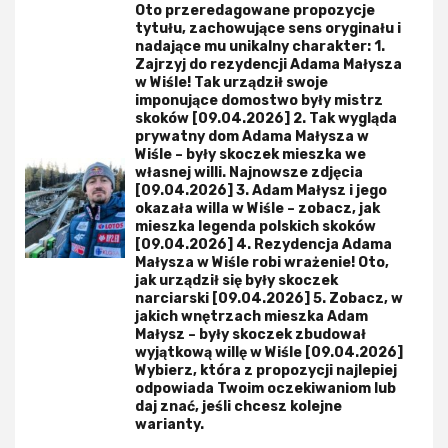
Oto przeredagowane propozycje
tytułu, zachowujące sens oryginału i
nadające mu unikalny charakter: 1.
Zajrzyj do rezydencji Adama Małysza
w Wiśle! Tak urządził swoje
imponujące domostwo były mistrz
skoków [09.04.2026] 2. Tak wygląda
prywatny dom Adama Małysza w
Wiśle – były skoczek mieszka we
własnej willi. Najnowsze zdjęcia
[09.04.2026] 3. Adam Małysz i jego
okazała willa w Wiśle – zobacz, jak
mieszka legenda polskich skoków
[09.04.2026] 4. Rezydencja Adama
Małysza w Wiśle robi wrażenie! Oto,
jak urządził się były skoczek
narciarski [09.04.2026] 5. Zobacz, w
jakich wnętrzach mieszka Adam
Małysz – były skoczek zbudował
wyjątkową willę w Wiśle [09.04.2026]
Wybierz, która z propozycji najlepiej
odpowiada Twoim oczekiwaniom lub
daj znać, jeśli chcesz kolejne
warianty.