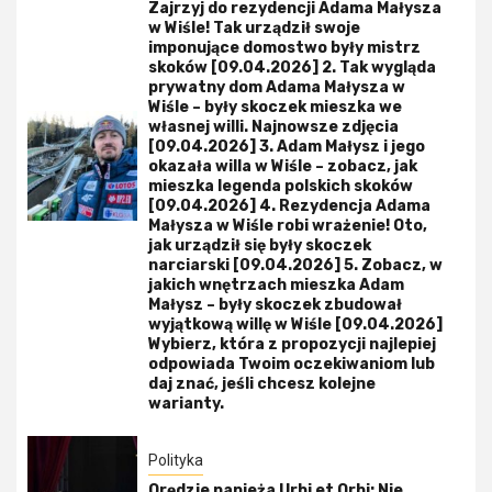
Zajrzyj do rezydencji Adama Małysza
w Wiśle! Tak urządził swoje
imponujące domostwo były mistrz
skoków [09.04.2026] 2. Tak wygląda
prywatny dom Adama Małysza w
Wiśle – były skoczek mieszka we
własnej willi. Najnowsze zdjęcia
[09.04.2026] 3. Adam Małysz i jego
okazała willa w Wiśle – zobacz, jak
mieszka legenda polskich skoków
[09.04.2026] 4. Rezydencja Adama
Małysza w Wiśle robi wrażenie! Oto,
jak urządził się były skoczek
narciarski [09.04.2026] 5. Zobacz, w
jakich wnętrzach mieszka Adam
Małysz – były skoczek zbudował
wyjątkową willę w Wiśle [09.04.2026]
Wybierz, która z propozycji najlepiej
odpowiada Twoim oczekiwaniom lub
daj znać, jeśli chcesz kolejne
warianty.
Polityka
Orędzie papieża Urbi et Orbi: Nie