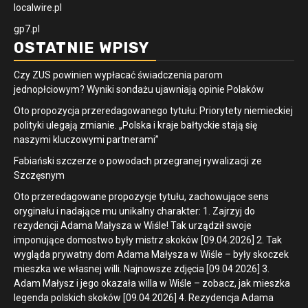
localwire.pl
gp7.pl
OSTATNIE WPISY
Czy ZUS powinien wypłacać świadczenia parom
jednopłciowym? Wyniki sondażu ujawniają opinie Polaków
Oto propozycja przeredagowanego tytułu: Priorytety niemieckiej
polityki ulegają zmianie. „Polska i kraje bałtyckie stają się
naszymi kluczowymi partnerami”
Fabiański szczerze o powodach przegranej rywalizacji ze
Szczęsnym
Oto przeredagowane propozycje tytułu, zachowujące sens
oryginału i nadające mu unikalny charakter: 1. Zajrzyj do
rezydencji Adama Małysza w Wiśle! Tak urządził swoje
imponujące domostwo były mistrz skoków [09.04.2026] 2. Tak
wygląda prywatny dom Adama Małysza w Wiśle – były skoczek
mieszka we własnej willi. Najnowsze zdjęcia [09.04.2026] 3.
Adam Małysz i jego okazała willa w Wiśle – zobacz, jak mieszka
legenda polskich skoków [09.04.2026] 4. Rezydencja Adama