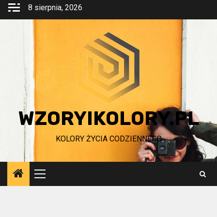
Przejdź
8 sierpnia, 2026
do
treści
WZORYIKOLORY.PL
KOLORY ŻYCIA CODZIENNEGO
Menu
główne