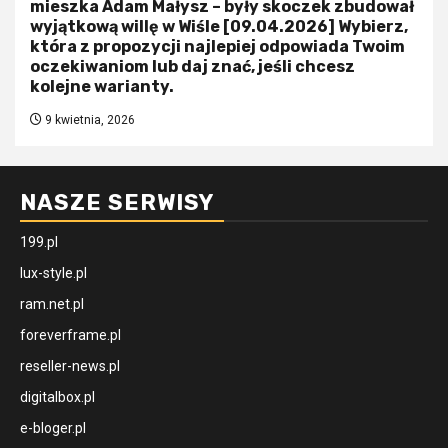
mieszka Adam Małysz – były skoczek zbudował
wyjątkową willę w Wiśle [09.04.2026] Wybierz,
która z propozycji najlepiej odpowiada Twoim
oczekiwaniom lub daj znać, jeśli chcesz
kolejne warianty.
9 kwietnia, 2026
NASZE SERWISY
199.pl
lux-style.pl
ram.net.pl
foreverframe.pl
reseller-news.pl
digitalbox.pl
e-bloger.pl