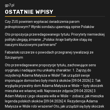
gp7.pl
OSTATNIE WPISY
Czy ZUS powinien wypłacać świadczenia parom
jednopłciowym? Wyniki sondażu ujawniają opinie Polaków
Oto propozycja przeredagowanego tytułu: Priorytety niemieckiej
polityki ulegają zmianie. „Polska i kraje bałtyckie stają się
naszymi kluczowymi partnerami”
Fabiański szczerze o powodach przegranej rywalizacji ze
Szczęsnym
Oto przeredagowane propozycje tytułu, zachowujące sens
oryginału i nadające mu unikalny charakter: 1. Zajrzyj do
rezydencji Adama Małysza w Wiśle! Tak urządził swoje
imponujące domostwo były mistrz skoków [09.04.2026] 2. Tak
wygląda prywatny dom Adama Małysza w Wiśle – były skoczek
mieszka we własnej willi. Najnowsze zdjęcia [09.04.2026] 3.
Adam Małysz i jego okazała willa w Wiśle – zobacz, jak mieszka
legenda polskich skoków [09.04.2026] 4. Rezydencja Adama
Małysza w Wiśle robi wrażenie! Oto, jak urządził się były skoczek