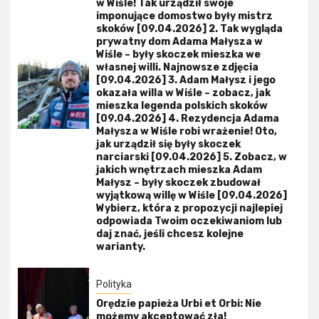
w Wiśle! Tak urządził swoje
imponujące domostwo były mistrz
skoków [09.04.2026] 2. Tak wygląda
prywatny dom Adama Małysza w
Wiśle – były skoczek mieszka we
własnej willi. Najnowsze zdjęcia
[09.04.2026] 3. Adam Małysz i jego
okazała willa w Wiśle – zobacz, jak
mieszka legenda polskich skoków
[09.04.2026] 4. Rezydencja Adama
Małysza w Wiśle robi wrażenie! Oto,
jak urządził się były skoczek
narciarski [09.04.2026] 5. Zobacz, w
jakich wnętrzach mieszka Adam
Małysz – były skoczek zbudował
wyjątkową willę w Wiśle [09.04.2026]
Wybierz, która z propozycji najlepiej
odpowiada Twoim oczekiwaniom lub
daj znać, jeśli chcesz kolejne
warianty.
Polityka
Orędzie papieża Urbi et Orbi: Nie
możemy akceptować zła!