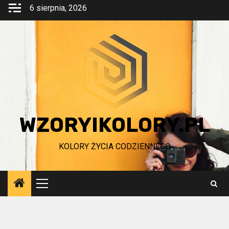
Przejdź
6 sierpnia, 2026
do
treści
WZORYIKOLORY.PL
KOLORY ŻYCIA CODZIENNEGO
Menu
główne