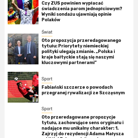
Czy ZUS powinien wypłacać
świadczenia parom jednopłciowym?
Wyniki sondażu ujawniają opinie
Polaków
Świat
Oto propozycja przeredagowanego
tytułu: Priorytety niemieckiej
polityki ulegają zmianie. „Polska i
kraje bałtyckie stają się naszymi
kluczowymi partnerami”
Sport
Fabiański szczerze o powodach
przegranej rywalizacji ze Szczęsnym
Sport
Oto przeredagowane propozycje
tytułu, zachowujące sens oryginału i
nadające mu unikalny charakter: 1.
Zajrzyj do rezydencji Adama Małysza