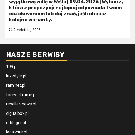
wyjątkową willę w Wiśle [09.04.2026] Wybierz,
która z propozycji najlepiej odpowiada Twoim
oczekiwaniom lub daj znać, jeśli chcesz
kolejne warianty.
9 kwietnia, 2026
NASZE SERWISY
199.pl
lux-style.pl
ram.net.pl
foreverframe.pl
reseller-news.pl
digitalbox.pl
e-bloger.pl
localwire.pl