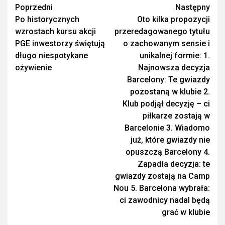
Zobacz
Poprzedni
Następny
Po historycznych
Oto kilka propozycji
wpisy
wzrostach kursu akcji
przeredagowanego tytułu
PGE inwestorzy świętują
o zachowanym sensie i
długo niespotykane
unikalnej formie: 1.
ożywienie
Najnowsza decyzja
Barcelony: Te gwiazdy
pozostaną w klubie 2.
Klub podjął decyzję – ci
piłkarze zostają w
Barcelonie 3. Wiadomo
już, które gwiazdy nie
opuszczą Barcelony 4.
Zapadła decyzja: te
gwiazdy zostają na Camp
Nou 5. Barcelona wybrała:
ci zawodnicy nadal będą
grać w klubie