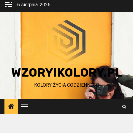
Przejdź
6 sierpnia, 2026
do
treści
WZORYIKOLORY.PL
KOLORY ŻYCIA CODZIENNEGO
Menu
główne