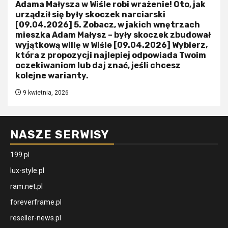
Adama Małysza w Wiśle robi wrażenie! Oto, jak
urządził się były skoczek narciarski
[09.04.2026] 5. Zobacz, w jakich wnętrzach
mieszka Adam Małysz – były skoczek zbudował
wyjątkową willę w Wiśle [09.04.2026] Wybierz,
która z propozycji najlepiej odpowiada Twoim
oczekiwaniom lub daj znać, jeśli chcesz
kolejne warianty.
9 kwietnia, 2026
NASZE SERWISY
199.pl
lux-style.pl
ram.net.pl
foreverframe.pl
reseller-news.pl