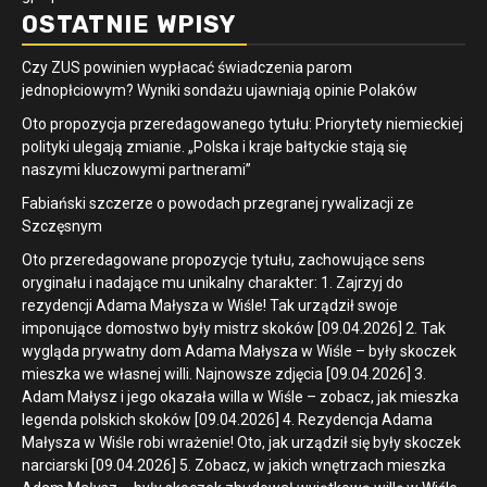
OSTATNIE WPISY
Czy ZUS powinien wypłacać świadczenia parom
jednopłciowym? Wyniki sondażu ujawniają opinie Polaków
Oto propozycja przeredagowanego tytułu: Priorytety niemieckiej
polityki ulegają zmianie. „Polska i kraje bałtyckie stają się
naszymi kluczowymi partnerami”
Fabiański szczerze o powodach przegranej rywalizacji ze
Szczęsnym
Oto przeredagowane propozycje tytułu, zachowujące sens
oryginału i nadające mu unikalny charakter: 1. Zajrzyj do
rezydencji Adama Małysza w Wiśle! Tak urządził swoje
imponujące domostwo były mistrz skoków [09.04.2026] 2. Tak
wygląda prywatny dom Adama Małysza w Wiśle – były skoczek
mieszka we własnej willi. Najnowsze zdjęcia [09.04.2026] 3.
Adam Małysz i jego okazała willa w Wiśle – zobacz, jak mieszka
legenda polskich skoków [09.04.2026] 4. Rezydencja Adama
Małysza w Wiśle robi wrażenie! Oto, jak urządził się były skoczek
narciarski [09.04.2026] 5. Zobacz, w jakich wnętrzach mieszka