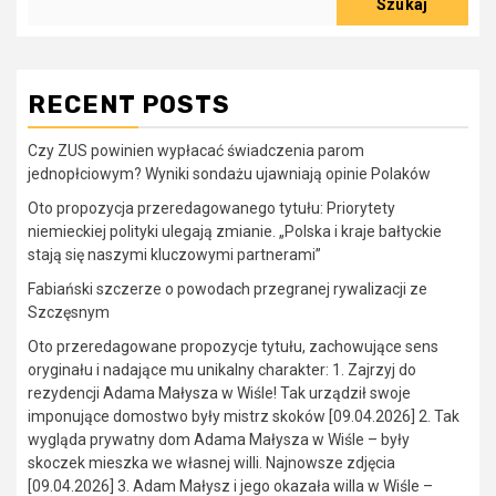
Szukaj
RECENT POSTS
Czy ZUS powinien wypłacać świadczenia parom
jednopłciowym? Wyniki sondażu ujawniają opinie Polaków
Oto propozycja przeredagowanego tytułu: Priorytety
niemieckiej polityki ulegają zmianie. „Polska i kraje bałtyckie
stają się naszymi kluczowymi partnerami”
Fabiański szczerze o powodach przegranej rywalizacji ze
Szczęsnym
Oto przeredagowane propozycje tytułu, zachowujące sens
oryginału i nadające mu unikalny charakter: 1. Zajrzyj do
rezydencji Adama Małysza w Wiśle! Tak urządził swoje
imponujące domostwo były mistrz skoków [09.04.2026] 2. Tak
wygląda prywatny dom Adama Małysza w Wiśle – były
skoczek mieszka we własnej willi. Najnowsze zdjęcia
[09.04.2026] 3. Adam Małysz i jego okazała willa w Wiśle –