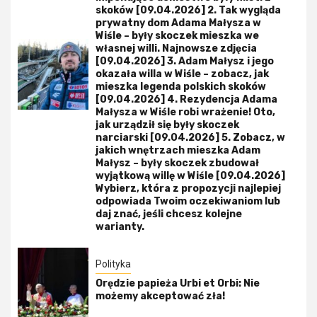
skoków [09.04.2026] 2. Tak wygląda
prywatny dom Adama Małysza w
Wiśle – były skoczek mieszka we
własnej willi. Najnowsze zdjęcia
[09.04.2026] 3. Adam Małysz i jego
okazała willa w Wiśle – zobacz, jak
mieszka legenda polskich skoków
[09.04.2026] 4. Rezydencja Adama
Małysza w Wiśle robi wrażenie! Oto,
jak urządził się były skoczek
narciarski [09.04.2026] 5. Zobacz, w
jakich wnętrzach mieszka Adam
Małysz – były skoczek zbudował
wyjątkową willę w Wiśle [09.04.2026]
Wybierz, która z propozycji najlepiej
odpowiada Twoim oczekiwaniom lub
daj znać, jeśli chcesz kolejne
warianty.
Polityka
Orędzie papieża Urbi et Orbi: Nie
możemy akceptować zła!