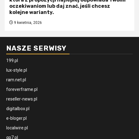
oczekiwaniom lub daj znać, jeśli chcesz
kolejne warianty.
9 kwietnia, 2026
NASZE SERWISY
199.pl
lux-style.pl
ram.net.pl
foreverframe.pl
reseller-news.pl
digitalbox.pl
e-bloger.pl
localwire.pl
gp7.pl