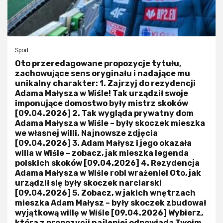
Sport
Oto przeredagowane propozycje tytułu,
zachowujące sens oryginału i nadające mu
unikalny charakter: 1. Zajrzyj do rezydencji
Adama Małysza w Wiśle! Tak urządził swoje
imponujące domostwo były mistrz skoków
[09.04.2026] 2. Tak wygląda prywatny dom
Adama Małysza w Wiśle – były skoczek mieszka
we własnej willi. Najnowsze zdjęcia
[09.04.2026] 3. Adam Małysz i jego okazała
willa w Wiśle – zobacz, jak mieszka legenda
polskich skoków [09.04.2026] 4. Rezydencja
Adama Małysza w Wiśle robi wrażenie! Oto, jak
urządził się były skoczek narciarski
[09.04.2026] 5. Zobacz, w jakich wnętrzach
mieszka Adam Małysz – były skoczek zbudował
wyjątkową willę w Wiśle [09.04.2026] Wybierz,
która z propozycji najlepiej odpowiada Twoim