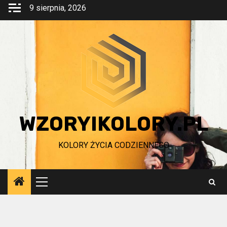
Przejdź
9 sierpnia, 2026
do
treści
WZORYIKOLORY.PL
KOLORY ŻYCIA CODZIENNEGO
Menu
główne