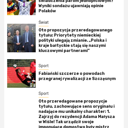
świadczenia parom jednopłciowym?
Wyniki sondażu ujawniają opinie
Polaków
Świat
Oto propozycja przeredagowanego
tytułu: Priorytety niemieckiej
polityki ulegają zmianie. „Polska i
kraje bałtyckie stają się naszymi
kluczowymi partnerami”
Sport
Fabiański szczerze o powodach
przegranej rywalizacji ze Szczęsnym
Sport
Oto przeredagowane propozycje
tytułu, zachowujące sens oryginału i
nadające mu unikalny charakter: 1.
Zajrzyj do rezydencji Adama Małysza
w Wiśle! Tak urządził swoje
imponujące domostwo były mistrz