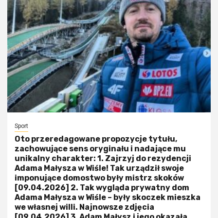
Sport
Oto przeredagowane propozycje tytułu,
zachowujące sens oryginału i nadające mu
unikalny charakter: 1. Zajrzyj do rezydencji
Adama Małysza w Wiśle! Tak urządził swoje
imponujące domostwo były mistrz skoków
[09.04.2026] 2. Tak wygląda prywatny dom
Adama Małysza w Wiśle – były skoczek mieszka
we własnej willi. Najnowsze zdjęcia
[09.04.2026] 3. Adam Małysz i jego okazała