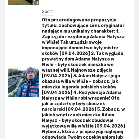
Sport
Oto przeredagowane propozycje
tytułu, zachowujące sens oryginału i
nadające mu unikalny charakter: 1.
Zajrzyj do rezydencji Adama Małysza
w Wiśle! Tak urządził swoje
imponujące domostwo były mistrz
skoków [09.04.2026] 2. Tak wygląda
prywatny dom Adama Małysza w
Wiśle – były skoczek mieszka we
własnej willi. Najnowsze zdjęcia
[09.04.2026] 3. Adam Małysz i jego
okazała willa w Wiśle – zobacz, jak
mieszka legenda polskich skoków
[09.04.2026] 4. Rezydencja Adama
Małysza w Wiśle robi wrażenie! Oto,
jak urządził się były skoczek
narciarski [09.04.2026] 5. Zobacz, w
jakich wnętrzach mieszka Adam
Małysz – były skoczek zbudował
wyjątkową willę w Wiśle [09.04.2026]
Wybierz, która z propozycji najlepiej
odpowiada Twoim oczekiwaniom lub