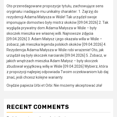
Oto przeredagowane propozycje tytułu, zachowujące sens
oryginału i nadające mu unikalny charakter: 1. Zajrzyj do
rezydencji Adama Małysza w Wiśle! Tak urządził swoje
imponujące domostwo były mistrz skoków [09.04.2026] 2. Tak
wygląda prywatny dom Adama Małysza w Wiśle – były
skoczek mieszka we własnej willi. Najnowsze zdjęcia
[09.04.2026] 3. Adam Małysz i jego okazała willa w Wiśle –
zobacz, jak mieszka legenda polskich skoków [09.04.2026] 4.
Rezydencja Adama Małysza w Wiśle robi wrażenie! Oto, jak
urządził się były skoczek narciarski [09.04.2026] 5. Zobacz, w
jakich wnętrzach mieszka Adam Małysz – były skoczek
zbudował wyjątkową willę w Wiśle [09.04.2026] Wybierz, która
z propozycji najlepiej odpowiada Twoim oczekiwaniom lub daj
znać, jeśli chcesz kolejne warianty.
Orędzie papieża Urbi et Orbi: Nie możemy akceptować zła!
RECENT COMMENTS