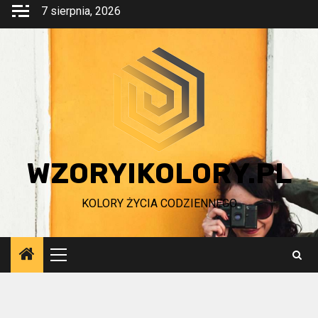
Przejdź
7 sierpnia, 2026
do
treści
WZORYIKOLORY.PL
KOLORY ŻYCIA CODZIENNEGO
Menu
główne