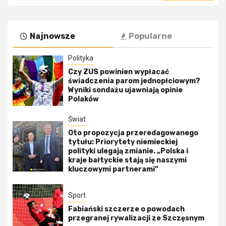
Najnowsze
Popularne
Polityka
Czy ZUS powinien wypłacać
świadczenia parom jednopłciowym?
Wyniki sondażu ujawniają opinie
Polaków
Świat
Oto propozycja przeredagowanego
tytułu: Priorytety niemieckiej
polityki ulegają zmianie. „Polska i
kraje bałtyckie stają się naszymi
kluczowymi partnerami”
Sport
Fabiański szczerze o powodach
przegranej rywalizacji ze Szczęsnym