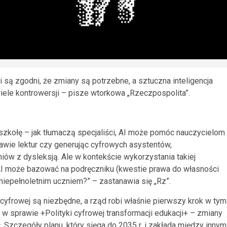
 są zgodni, że zmiany są potrzebne, a sztuczna inteligencja
iele kontrowersji – pisze wtorkowa „Rzeczpospolita”.
 szkołę – jak tłumaczą specjaliści, AI może pomóc nauczycielom
tawie lektur czy generując cyfrowych asystentów,
iów z dysleksją. Ale w kontekście wykorzystania takiej
y AI może bazować na podręczniku (kwestie prawa do własności
 niepełnoletnim uczniem?” – zastanawia się „Rz”.
 cyfrowej są niezbędne, a rząd robi właśnie pierwszy krok w tym
 w sprawie +Polityki cyfrowej transformacji edukacji+ – zmiany
 Szczegóły planu, który sięga do 2035 r. i zakłada między innym