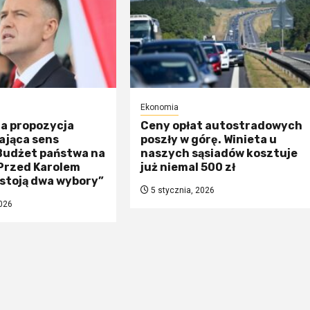
Ekonomia
na propozycja
Ceny opłat autostradowych
ająca sens
poszły w górę. Winieta u
 Budżet państwa na
naszych sąsiadów kosztuje
„Przed Karolem
już niemal 500 zł
stoją dwa wybory”
5 stycznia, 2026
026