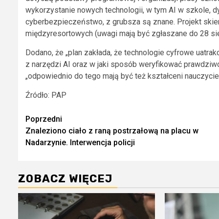
wykorzystanie nowych technologii, w tym AI w szkole, d
cyberbezpieczeństwo, z grubsza są znane. Projekt skier
międzyresortowych (uwagi mają być zgłaszane do 28 sie
Dodano, że „plan zakłada, że technologie cyfrowe uatrakc
z narzędzi AI oraz w jaki sposób weryfikować prawdziwo
„odpowiednio do tego mają być też kształceni nauczyciele
Źródło: PAP
Zobacz
Poprzedni
Znaleziono ciało z raną postrzałową na placu w
wpisy
Nadarzynie. Interwencja policji
ZOBACZ WIĘCEJ