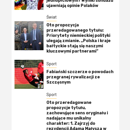
jednopłciowym? Wyniki sondażu
ujawniają opinie Polaków
Świat
Oto propozycja
przeredagowanego tytułu:
Priorytety niemieckiej polityki
ulegają zmianie. „Polska i kraje
bałtyckie stają się naszymi
kluczowymi partnerami”
Sport
Fabiański szczerze o powodach
przegranej rywalizacji ze
Szczęsnym
Sport
Oto przeredagowane
propozycje tytułu,
zachowujące sens oryginału i
nadające mu unikalny
charakter: 1. Zajrzyj do
rezydencji Adama Małysza w