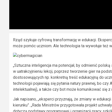
Rząd szykuje cyfrową transformację w edukacji. Eksperci
może pomóc uczniom. Ale technologia ta wywołuje też w
„Sztuczna inteligencja ma potencjał, by odmienić polską
w uatrakcyjnieniu lekcji, poprzez tworzenie gier na pods
dostosowujących np. konkretną treść edukacyjną do uczn
technologii pojawiają się pytania natury prawnej, bo cz
intelektualnej), a także czy bot może komunikować się z
Jak napisano, „eksperci przyznają, że zmiany w edukacji
kierunku”. „Rada Ministrów przygotowała projekt uchwały
dotyczą podstawy programowej i organizacji pracy szkół.