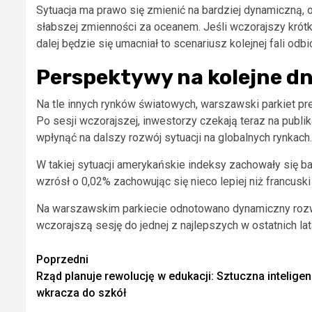
Sytuacja ma prawo się zmienić na bardziej dynamiczną,
słabszej zmienności za oceanem. Jeśli wczorajszy kró
dalej będzie się umacniał to scenariusz kolejnej fali odbic
Perspektywy na kolejne dn
Na tle innych rynków światowych, warszawski parkiet pr
Po sesji wczorajszej, inwestorzy czekają teraz na publi
wpłynąć na dalszy rozwój sytuacji na globalnych rynkach.
W takiej sytuacji amerykańskie indeksy zachowały się ba
wzrósł o 0,02% zachowując się nieco lepiej niż francuski 
Na warszawskim parkiecie odnotowano dynamiczny rozwój s
wczorajszą sesję do jednej z najlepszych w ostatnich lat
Zobacz
Poprzedni
Rząd planuje rewolucję w edukacji: Sztuczna inteligen
wpisy
wkracza do szkół