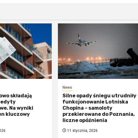
News
owo składają
Silne opady śniegu utrudniły
redyty
funkcjonowanie Lotniska
we. Na wyniki
Chopina – samoloty
en kluczowy
przekierowane do Poznania,
liczne opóźnienia
026
11 stycznia, 2026