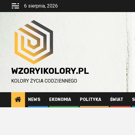
Przejdź
6 sierpnia, 2026
do
treści
WZORYIKOLORY.PL
KOLORY ŻYCIA CODZIENNEGO
NEWS
EKONOMIA
POLITYKA
ŚWIAT
S