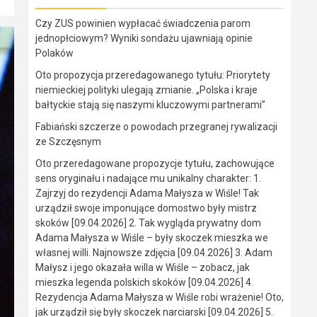
Czy ZUS powinien wypłacać świadczenia parom
jednopłciowym? Wyniki sondażu ujawniają opinie
Polaków
Oto propozycja przeredagowanego tytułu: Priorytety
niemieckiej polityki ulegają zmianie. „Polska i kraje
bałtyckie stają się naszymi kluczowymi partnerami”
Fabiański szczerze o powodach przegranej rywalizacji
ze Szczęsnym
Oto przeredagowane propozycje tytułu, zachowujące
sens oryginału i nadające mu unikalny charakter: 1.
Zajrzyj do rezydencji Adama Małysza w Wiśle! Tak
urządził swoje imponujące domostwo były mistrz
skoków [09.04.2026] 2. Tak wygląda prywatny dom
Adama Małysza w Wiśle – były skoczek mieszka we
własnej willi. Najnowsze zdjęcia [09.04.2026] 3. Adam
Małysz i jego okazała willa w Wiśle – zobacz, jak
mieszka legenda polskich skoków [09.04.2026] 4.
Rezydencja Adama Małysza w Wiśle robi wrażenie! Oto,
jak urządził się były skoczek narciarski [09.04.2026] 5.