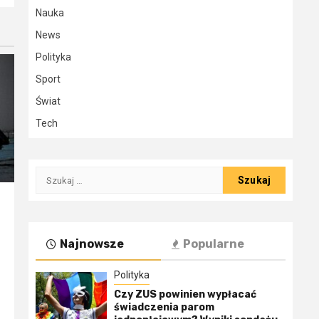
Nauka
News
Polityka
Sport
Świat
Tech
Szukaj:
Najnowsze
Popularne
Polityka
Czy ZUS powinien wypłacać
świadczenia parom