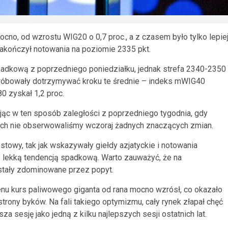
no, od wzrostu WIG20 o 0,7 proc., a z czasem było tylko lepiej
 zakończył notowania na poziomie 2335 pkt.
padkową z poprzedniego poniedziałku, jednak strefa 2340-2350
próbowały dotrzymywać kroku te średnie – indeks mWIG40
0 zyskał 1,2 proc.
iając w ten sposób zaległości z poprzedniego tygodnia, gdy
nkach nie obserwowaliśmy wczoraj żadnych znaczących zmian.
stowy, tak jak wskazywały giełdy azjatyckie i notowania
 z lekką tendencją spadkową. Warto zauważyć, że na
stały zdominowane przez popyt.
u kurs paliwowego giganta od rana mocno wzrósł, co okazało
ony byków. Na fali takiego optymizmu, cały rynek złapał chęć
a sesję jako jedną z kilku najlepszych sesji ostatnich lat.