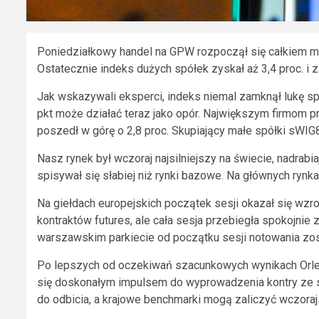
Poniedziałkowy handel na GPW rozpoczął się całkiem moc
Ostatecznie indeks dużych spółek zyskał aż 3,4 proc. i
Jak wskazywali eksperci, indeks niemal zamknął lukę s
pkt może działać teraz jako opór. Największym firmom 
poszedł w górę o 2,8 proc. Skupiający małe spółki sWIG8
Nasz rynek był wczoraj najsilniejszy na świecie, nadrab
spisywał się słabiej niż rynki bazowe. Na głównych ry
Na giełdach europejskich początek sesji okazał się wzro
kontraktów futures, ale cała sesja przebiegła spokojnie
warszawskim parkiecie od początku sesji notowania zo
Po lepszych od oczekiwań szacunkowych wynikach Orlen
się doskonałym impulsem do wyprowadzenia kontry ze str
do odbicia, a krajowe benchmarki mogą zaliczyć wczorajsz