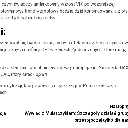
 o czym świadczy umiarkowany wzrost VIX po wczorajszej
tkoterminowy trend wzrostowy będzie dziś kontynuowany, a złoty
ia jest jak najbardziej realny.
i:
ezentował się bardzo silnie, co było efektem szeregu czynników
kacje danych o inflacji CPI w Stanach Zjednoczonych, które mogą
rdzo stabilnie, podobnie jak indeksy europejskie. Niemiecki DA
CAC, który stracił 0,26%.
ytuacji, który sprawił, że rynki akcji w Polsce zaliczają
ach.
Następn
cja
Wywiad z Mularczykiem: Szczegóły działań grup
przestępczej tylko dla na