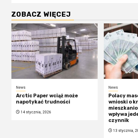
ZOBACZ WIĘCEJ
News
News
Arctic Paper wciąż może
Polacy mas
napotykać trudności
wnioski o k
mieszkanio
14 stycznia, 2026
wpływa jed
czynnik
13 stycznia, 2