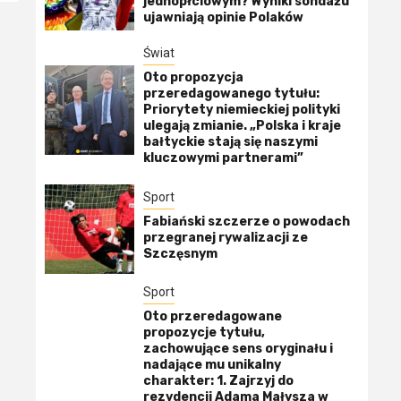
jednopłciowym? Wyniki sondażu
ujawniają opinie Polaków
Świat
Oto propozycja
przeredagowanego tytułu:
Priorytety niemieckiej polityki
ulegają zmianie. „Polska i kraje
bałtyckie stają się naszymi
kluczowymi partnerami”
Sport
Fabiański szczerze o powodach
przegranej rywalizacji ze
Szczęsnym
Sport
Oto przeredagowane
propozycje tytułu,
zachowujące sens oryginału i
nadające mu unikalny
charakter: 1. Zajrzyj do
rezydencji Adama Małysza w