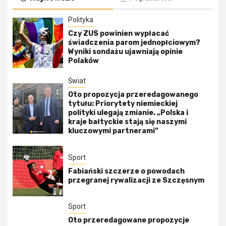
Polityka
Czy ZUS powinien wypłacać
świadczenia parom jednopłciowym?
Wyniki sondażu ujawniają opinie
Polaków
Świat
Oto propozycja przeredagowanego
tytułu: Priorytety niemieckiej
polityki ulegają zmianie. „Polska i
kraje bałtyckie stają się naszymi
kluczowymi partnerami”
Sport
Fabiański szczerze o powodach
przegranej rywalizacji ze Szczęsnym
Sport
Oto przeredagowane propozycje