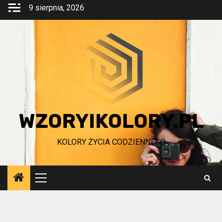
Przejdź
9 sierpnia, 2026
do
treści
WZORYIKOLORY.PL
KOLORY ŻYCIA CODZIENNEGO
Menu
główne