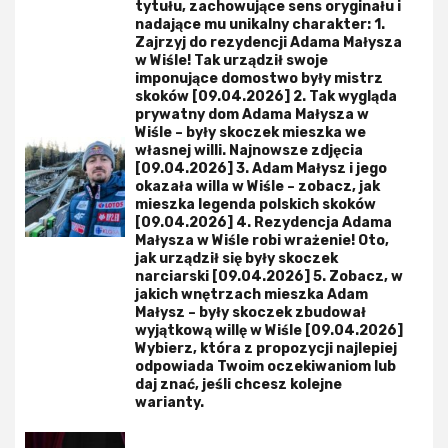
tytułu, zachowujące sens oryginału i
nadające mu unikalny charakter: 1.
Zajrzyj do rezydencji Adama Małysza
w Wiśle! Tak urządził swoje
imponujące domostwo były mistrz
skoków [09.04.2026] 2. Tak wygląda
prywatny dom Adama Małysza w
Wiśle – były skoczek mieszka we
własnej willi. Najnowsze zdjęcia
[09.04.2026] 3. Adam Małysz i jego
okazała willa w Wiśle – zobacz, jak
mieszka legenda polskich skoków
[09.04.2026] 4. Rezydencja Adama
Małysza w Wiśle robi wrażenie! Oto,
jak urządził się były skoczek
narciarski [09.04.2026] 5. Zobacz, w
jakich wnętrzach mieszka Adam
Małysz – były skoczek zbudował
wyjątkową willę w Wiśle [09.04.2026]
Wybierz, która z propozycji najlepiej
odpowiada Twoim oczekiwaniom lub
daj znać, jeśli chcesz kolejne
warianty.