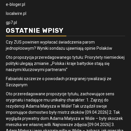
e-bloger.pl
localwire.pl
gp7.pl
OSTATNIE WPISY
Czy ZUS powinien wypłacać świadczenia parom
jednopłciowym? Wyniki sondażu ujawniają opinie Polaków
Oto propozycja przeredagowanego tytułu: Priorytety niemieckiej
polityki ulegają zmianie. „Polska i kraje bałtyckie stają się
naszymi kluczowymi partnerami”
Fabiański szczerze o powodach przegranej rywalizacji ze
Szczęsnym
Oto przeredagowane propozycje tytułu, zachowujące sens
oryginału i nadające mu unikalny charakter: 1. Zajrzyj do
rezydencji Adama Małysza w Wiśle! Tak urządził swoje
imponujące domostwo były mistrz skoków [09.04.2026] 2. Tak
wygląda prywatny dom Adama Małysza w Wiśle – były skoczek
mieszka we własnej willi. Najnowsze zdjęcia [09.04.2026] 3.
Adam Małysz i jego okazała willa w Wiśle – zobacz, jak mieszka