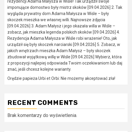
rezydencji Adama Małysza w Wiśle! Tak urządził swoje
imponujące domostwo były mistrz skoków [09.04.2026] 2. Tak
wygląda prywatny dom Adama Małysza w Wiśle – były
skoczek mieszka we własnej willi. Najnowsze zdjęcia
[09.04.2026] 3. Adam Małysz i jego okazała willa w Wiśle –
zobacz, jak mieszka legenda polskich skoków [09.04.2026] 4.
Rezydencja Adama Małysza w Wiśle robi wrażenie! Oto, jak
urządził się były skoczek narciarski [09.04.2026] 5. Zobacz, w
jakich wnętrzach mieszka Adam Małysz – były skoczek
zbudował wyjątkową willę w Wiśle [09.04.2026] Wybierz, która
z propozycji najlepiej odpowiada Twoim oczekiwaniom lub daj
znać, jeśli chcesz kolejne warianty.
Orędzie papieża Urbi et Orbi: Nie możemy akceptować zła!
RECENT COMMENTS
Brak komentarzy do wyświetlenia.