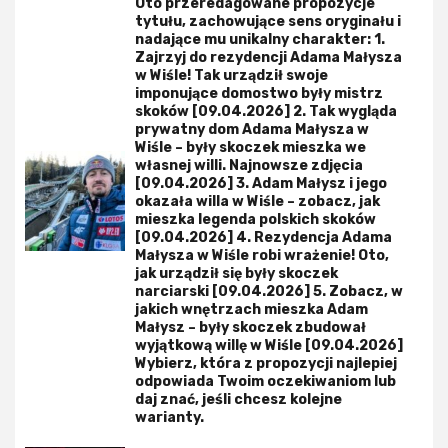
Oto przeredagowane propozycje
tytułu, zachowujące sens oryginału i
nadające mu unikalny charakter: 1.
Zajrzyj do rezydencji Adama Małysza
w Wiśle! Tak urządził swoje
imponujące domostwo były mistrz
skoków [09.04.2026] 2. Tak wygląda
prywatny dom Adama Małysza w
Wiśle – były skoczek mieszka we
własnej willi. Najnowsze zdjęcia
[09.04.2026] 3. Adam Małysz i jego
okazała willa w Wiśle – zobacz, jak
mieszka legenda polskich skoków
[09.04.2026] 4. Rezydencja Adama
Małysza w Wiśle robi wrażenie! Oto,
jak urządził się były skoczek
narciarski [09.04.2026] 5. Zobacz, w
jakich wnętrzach mieszka Adam
Małysz – były skoczek zbudował
wyjątkową willę w Wiśle [09.04.2026]
Wybierz, która z propozycji najlepiej
odpowiada Twoim oczekiwaniom lub
daj znać, jeśli chcesz kolejne
warianty.