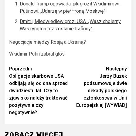
Donald Trump opowiada, jak groził Władimirowi
Putinowi. „Uderzę w pie***oną Moskwę”
Dmitrij Miedwiediew grozi USA. „Wasz cholerny
Waszyngton też zostanie trafiony”
Negocjacje między Rosją a Ukrainą?
Władimir Putin zabrał głos.
Zobacz
Poprzedni
Następny
Obligacje skarbowe USA
Jerzy Buzek
wpisy
odbijają się od dna sprzed
podsumowuje dwie
dwudziestu lat. Czy to
dekady polskiego
zjawisko należy traktować
członkostwa w Unii
pozytywnie czy
Europejskiej [WYWIAD]
negatywnie?
ZOBACZ WIĘCEJ