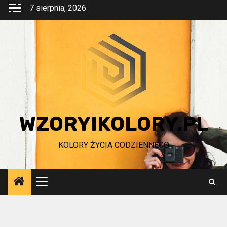
Przejdź
7 sierpnia, 2026
do
treści
WZORYIKOLORY.PL
KOLORY ŻYCIA CODZIENNEGO
Menu
główne