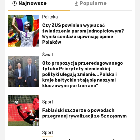
Najnowsze
Popularne
Polityka
Czy ZUS powinien wypłacać
świadczenia parom jednopłciowym?
Wyniki sondażu ujawniają opinie
Polaków
Świat
Oto propozycja przeredagowanego
tytułu: Priorytety niemieckiej
polityki ulegają zmianie. „Polska i
kraje bałtyckie stają się naszymi
kluczowymi partnerami”
Sport
Fabiański szczerze o powodach
przegranej rywalizacji ze Szczęsnym
Sport