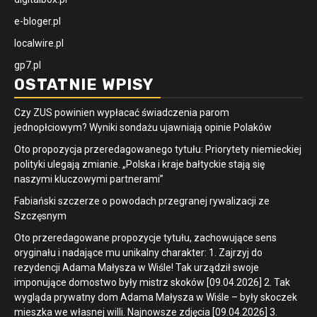
e-bloger.pl
localwire.pl
gp7.pl
OSTATNIE WPISY
Czy ZUS powinien wypłacać świadczenia parom
jednopłciowym? Wyniki sondażu ujawniają opinie Polaków
Oto propozycja przeredagowanego tytułu: Priorytety niemieckiej
polityki ulegają zmianie. „Polska i kraje bałtyckie stają się
naszymi kluczowymi partnerami”
Fabiański szczerze o powodach przegranej rywalizacji ze
Szczęsnym
Oto przeredagowane propozycje tytułu, zachowujące sens
oryginału i nadające mu unikalny charakter: 1. Zajrzyj do
rezydencji Adama Małysza w Wiśle! Tak urządził swoje
imponujące domostwo były mistrz skoków [09.04.2026] 2. Tak
wygląda prywatny dom Adama Małysza w Wiśle – były skoczek
mieszka we własnej willi. Najnowsze zdjęcia [09.04.2026] 3.