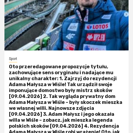
Sport
Oto przeredagowane propozycje tytułu,
zachowujące sens oryginału i nadające mu
unikalny charakter: 1. Zajrzyj do rezydencji
Adama Małysza w Wiśle! Tak urządził swoje
imponujące domostwo były mistrz skoków
[09.04.2026] 2. Tak wygląda prywatny dom
Adama Małysza w Wiśle – były skoczek mieszka
we własnej willi. Najnowsze zdjęcia
[09.04.2026] 3. Adam Małysz i jego okazała
willa w Wiśle – zobacz, jak mieszka legenda
polskich skoków [09.04.2026] 4. Rezydencja
Adama Małysza w Wiśle robi wrażenie! Oto, jak