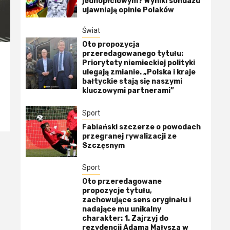
jednopłciowym? Wyniki sondażu
ujawniają opinie Polaków
Świat
Oto propozycja
przeredagowanego tytułu:
Priorytety niemieckiej polityki
ulegają zmianie. „Polska i kraje
bałtyckie stają się naszymi
kluczowymi partnerami”
Sport
Fabiański szczerze o powodach
przegranej rywalizacji ze
Szczęsnym
Sport
Oto przeredagowane
propozycje tytułu,
zachowujące sens oryginału i
nadające mu unikalny
charakter: 1. Zajrzyj do
rezydencji Adama Małysza w