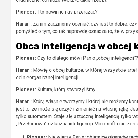
Pioneer:
I to powinno nas przerażać?
Harari:
Zanim zaczniemy oceniać, czy jest to dobre, czy z
pomyśleć o tym, co tak naprawdę oznacza to, że w przys
Obca inteligencja w obcej 
Pioneer:
Czy to dlatego mówi Pan o „obcej inteligencji”
Harari:
Mówię o obcej kulturze, w której wszystkie art
od nieorganicznej inteligencji.
Pioneer:
Kultura, którą stworzyliśmy.
Harari:
Którą właśnie tworzymy i której nie możemy kont
jest to, że może się uczyć i zmieniać na własną rękę. Jes
tylko automatem. Staje się sztuczną inteligencją tylko w
„Przełomowa” sztuczna inteligencja Microsoftu nie zostan
Pioneer:
Nie wierzy Pan w obietnicę gigantów techn