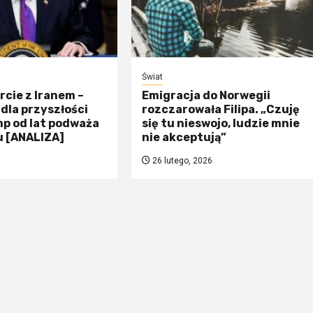
Świat
rcie z Iranem –
Emigracja do Norwegii
dla przyszłości
rozczarowała Filipa. „Czuję
p od lat podważa
się tu nieswojo, ludzie mnie
u [ANALIZA]
nie akceptują”
26 lutego, 2026