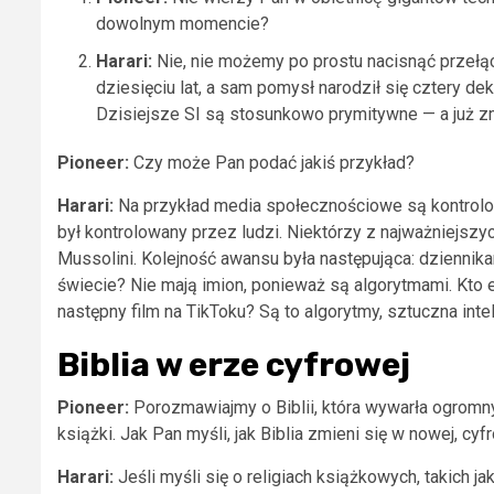
dowolnym momencie?
Harari:
Nie, nie możemy po prostu nacisnąć przełąc
dziesięciu lat, a sam pomysł narodził się cztery dek
Dzisiejsze SI są stosunkowo prymitywne — a już zmi
Pioneer:
Czy może Pan podać jakiś przykład?
Harari:
Na przykład media społecznościowe są kontrolo
był kontrolowany przez ludzi. Niektórzy z najważniejszyc
Mussolini. Kolejność awansu była następująca: dziennikarz
świecie? Nie mają imion, ponieważ są algorytmami. Kt
następny film na TikToku? Są to algorytmy, sztuczna intel
Biblia w erze cyfrowej
Pioneer:
Porozmawiajmy o Biblii, która wywarła ogromny w
książki. Jak Pan myśli, jak Biblia zmieni się w nowej, cy
Harari:
Jeśli myśli się o religiach książkowych, takich j