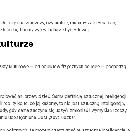
łe, czy nas zniszczy, czy uratuje, musimy zatrzymać się i
złości będziemy żyć w kulturze hybrydowej.
kulturze
?
efakty kulturowe — od obiektów fizycznych po idee — pochodzą
rolować ani przewidzieć. Samą definicją sztucznej inteligencji
́li robi tylko to, co jej każemy, to nie jest sztuczną inteligencją,
tedy, gdy sama zaczyna się uczyć, zmieniać i wymyślać rzeczy.
ie udostępniona. Jest „zbyt ludzka”.
ologicznych, że możemy zatrzymać tę sztuczną inteligencję w