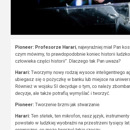
Pioneer:
Profesorze Harari
, najwyraźniej miał Pan ko
czym mówimy, to prawdopodobnie koniec historii ludzkos
człowieka części historii”. Dlaczego tak Pan uważa?
Harari:
Tworzymy nowy rodzaj wysoce inteligentnego agent
ubiegasz się o pożyczkę w banku lub miejsce na uniwers
Również w wojsku SI decyduje o tym, co należy zbombar
decyzje, ale także potrafią wymyślać i tworzyć.
Pioneer:
Tworzenie brzmi jak stwarzanie.
Harari:
Ten stetek, ten mikrofon, nasz język, instrument
powstało w ludzkiej wyobraźni na przestrzeni tysięcy lat.
organiczne, co może tworzyć takie rzeczy.