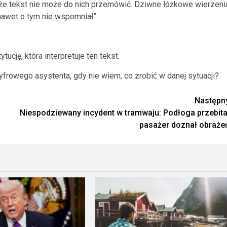
, że tekst nie może do nich przemówić. Dziwne łóżkowe wierzeni
s nawet o tym nie wspomniał”.
ję, która interpretuje ten tekst.
cyfrowego asystenta, gdy nie wiem, co zrobić w danej sytuacji?
Następn
Niespodziewany incydent w tramwaju: Podłoga przebita
pasażer doznał obraże