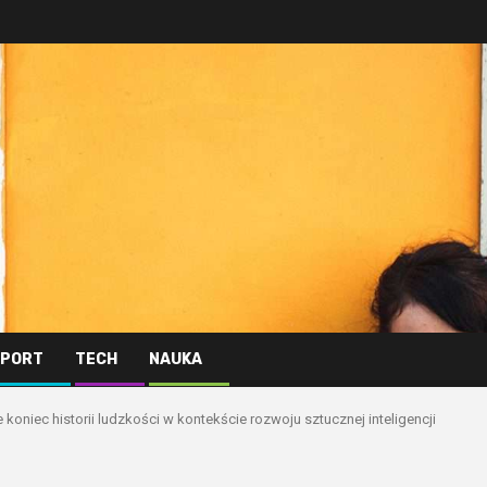
PORT
TECH
NAUKA
e koniec historii ludzkości w kontekście rozwoju sztucznej inteligencji