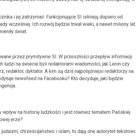
znika i jej zatrzymać. Funkcjonujące SI istnieją dopiero od
ady wcześniej. Ich rozwój będzie trwał wieki, a nawet miliony lat.
eniły świat.
wane przez prymitywne SI. W przeszłości przepływ informacji
h ludzi na świecie byli redaktorami wiadomości, jak Lenin czy
, redaktor, dyktator. A kim są dziś najpotężniejsi redaktorzy na
o edytuje newsfeed na Facebooku? Kto decyduje, jaki będzie
igencja.
pływ na historię ludzkości i jest również tematem Pańskiej
frowej erze?
ak judaizm, chrześcijaństwo i islam, to dają one autorytet tekstowi.