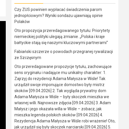
Czy ZUS powinien wypłacać świadczenia parom
jednopłciowym? Wyniki sondażu ujawniają opinie
Polaków
Oto propozycja przeredagowanego tytułu: Priorytety
niemieckiej polityki ulegają zmianie. „Polska i kraje
bałtyckie stają się naszymi kluczowymi partnerami”
Fabiański szczerze o powodach przegranej rywalizacji
ze Szczęsnym
Oto przeredagowane propozycje tytułu, zachowujące
sens oryginału i nadające mu unikalny charakter: 1.
Zajrzyj do rezydencji Adama Małysza w Wiśle! Tak
urządził swoje imponujące domostwo były mistrz
skoków [09.04.2026] 2. Tak wygląda prywatny dom
Adama Małysza w Wiśle – były skoczek mieszka we
własnej willi. Najnowsze zdjęcia [09.04.2026] 3. Adam
Małysz i jego okazała willa w Wiśle – zobacz, jak
mieszka legenda polskich skoków [09.04.2026] 4.
Rezydencja Adama Małysza w Wiśle robi wrażenie! Oto,
jak urządził się były skoczek narciarski [09.04.2026] 5.