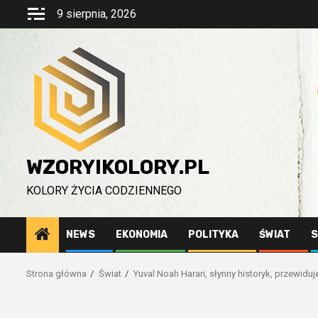
Przejdź
9 sierpnia, 2026
do
treści
WZORYIKOLORY.PL
KOLORY ŻYCIA CODZIENNEGO
NEWS
EKONOMIA
POLITYKA
ŚWIAT
S
Strona główna
Świat
Yuval Noah Harari, słynny historyk, przewiduj