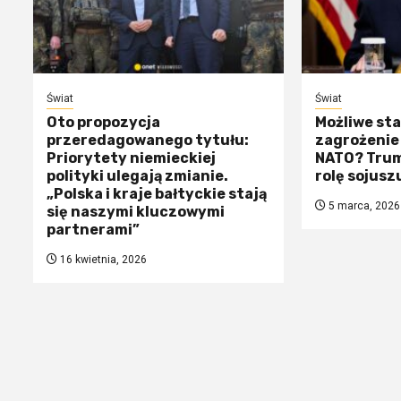
Świat
Świat
Oto propozycja
Możliwe sta
przeredagowanego tytułu:
zagrożenie 
Priorytety niemieckiej
NATO? Trum
polityki ulegają zmianie.
rolę sojusz
„Polska i kraje bałtyckie stają
5 marca, 2026
się naszymi kluczowymi
partnerami”
16 kwietnia, 2026