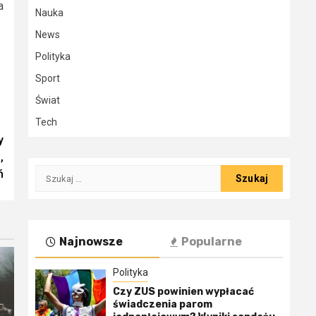
a
Nauka
News
Polityka
Sport
Świat
Tech
y
,
Szukaj:
ń
Najnowsze
Popularne
Polityka
Czy ZUS powinien wypłacać
świadczenia parom