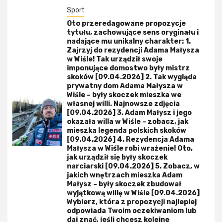
Sport
Oto przeredagowane propozycje
tytułu, zachowujące sens oryginału i
nadające mu unikalny charakter: 1.
Zajrzyj do rezydencji Adama Małysza
w Wiśle! Tak urządził swoje
imponujące domostwo były mistrz
skoków [09.04.2026] 2. Tak wygląda
prywatny dom Adama Małysza w
Wiśle – były skoczek mieszka we
własnej willi. Najnowsze zdjęcia
[09.04.2026] 3. Adam Małysz i jego
okazała willa w Wiśle – zobacz, jak
mieszka legenda polskich skoków
[09.04.2026] 4. Rezydencja Adama
Małysza w Wiśle robi wrażenie! Oto,
jak urządził się były skoczek
narciarski [09.04.2026] 5. Zobacz, w
jakich wnętrzach mieszka Adam
Małysz – były skoczek zbudował
wyjątkową willę w Wiśle [09.04.2026]
Wybierz, która z propozycji najlepiej
odpowiada Twoim oczekiwaniom lub
daj znać, jeśli chcesz kolejne