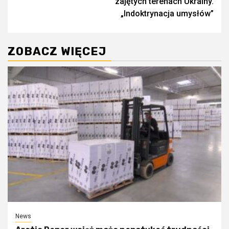
zajętych terenach Ukrainy.
„Indoktrynacja umysłów”
ZOBACZ WIĘCEJ
News