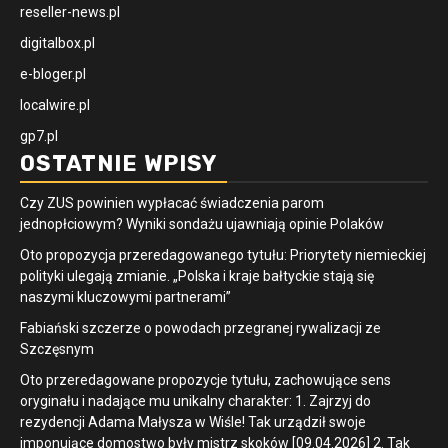
reseller-news.pl
digitalbox.pl
e-bloger.pl
localwire.pl
gp7.pl
OSTATNIE WPISY
Czy ZUS powinien wypłacać świadczenia parom
jednopłciowym? Wyniki sondażu ujawniają opinie Polaków
Oto propozycja przeredagowanego tytułu: Priorytety niemieckiej
polityki ulegają zmianie. „Polska i kraje bałtyckie stają się
naszymi kluczowymi partnerami”
Fabiański szczerze o powodach przegranej rywalizacji ze
Szczęsnym
Oto przeredagowane propozycje tytułu, zachowujące sens
oryginału i nadające mu unikalny charakter: 1. Zajrzyj do
rezydencji Adama Małysza w Wiśle! Tak urządził swoje
imponujące domostwo były mistrz skoków [09.04.2026] 2. Tak