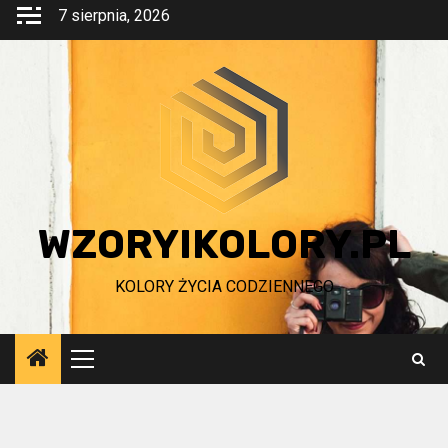
Przejdź
7 sierpnia, 2026
do
treści
WZORYIKOLORY.PL
KOLORY ŻYCIA CODZIENNEGO
Menu
główne