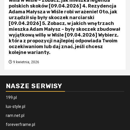
willa w Wiśle – zobacz, jak mieszka legenda
polskich skoków [09.04.2026] 4. Rezydencja
Adama Małysza w Wiśle robi wrażenie! Oto, jak
urządził się były skoczek narciarski
[09.04.2026] 5. Zobacz, w jakich wnętrzach
mieszka Adam Małysz – były skoczek zbudował
wyjątkową willę w Wiśle [09.04.2026] Wybierz,
która z propozycji najlepiej odpowiada Twoim
oczekiwaniom lub daj znać, jeśli chcesz
kolejne warianty.
9 kwietnia, 2026
NASZE SERWISY
199.pl
lux-style.pl
ram.net.pl
foreverframe.pl