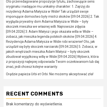
Oto przeredagowane propozycje tytułu, zachowujące sens
oryginału i nadające mu unikalny charakter: 1. Zajrzyj do
rezydencji Adama Małysza w Wiśle! Tak urządził swoje
imponujące domostwo były mistrz skoków [09.04.2026] 2. Tak
wygląda prywatny dom Adama Małysza w Wiśle – były
skoczek mieszka we własnej willi. Najnowsze zdjęcia
[09.04.2026] 3. Adam Małysz i jego okazała willa w Wiśle –
zobacz, jak mieszka legenda polskich skoków [09.04.2026] 4.
Rezydencja Adama Małysza w Wiśle robi wrażenie! Oto, jak
urządził się były skoczek narciarski [09.04.2026] 5. Zobacz, w
jakich wnętrzach mieszka Adam Małysz – były skoczek
zbudował wyjątkową willę w Wiśle [09.04.2026] Wybierz, która
z propozycji najlepiej odpowiada Twoim oczekiwaniom lub daj
znać, jeśli chcesz kolejne warianty.
Orędzie papieża Urbi et Orbi: Nie możemy akceptować zła!
RECENT COMMENTS
Brak komentarzy do wyświetlenia.