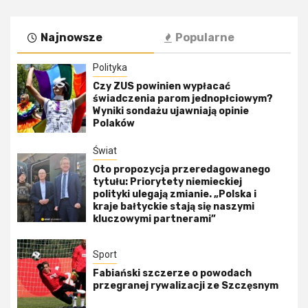
Najnowsze
Popularne
Polityka
Czy ZUS powinien wypłacać
świadczenia parom jednopłciowym?
Wyniki sondażu ujawniają opinie
Polaków
Świat
Oto propozycja przeredagowanego
tytułu: Priorytety niemieckiej
polityki ulegają zmianie. „Polska i
kraje bałtyckie stają się naszymi
kluczowymi partnerami”
Sport
Fabiański szczerze o powodach
przegranej rywalizacji ze Szczęsnym