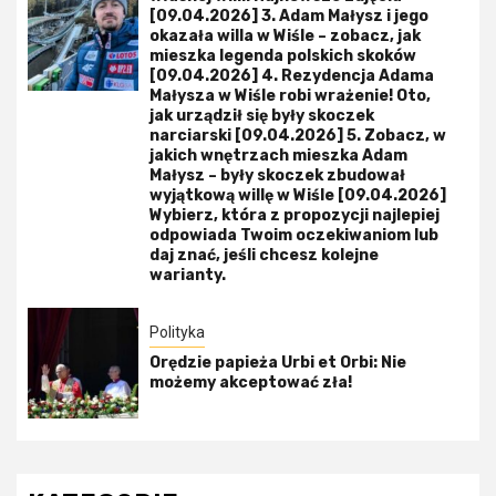
[09.04.2026] 3. Adam Małysz i jego
okazała willa w Wiśle – zobacz, jak
mieszka legenda polskich skoków
[09.04.2026] 4. Rezydencja Adama
Małysza w Wiśle robi wrażenie! Oto,
jak urządził się były skoczek
narciarski [09.04.2026] 5. Zobacz, w
jakich wnętrzach mieszka Adam
Małysz – były skoczek zbudował
wyjątkową willę w Wiśle [09.04.2026]
Wybierz, która z propozycji najlepiej
odpowiada Twoim oczekiwaniom lub
daj znać, jeśli chcesz kolejne
warianty.
Polityka
Orędzie papieża Urbi et Orbi: Nie
możemy akceptować zła!