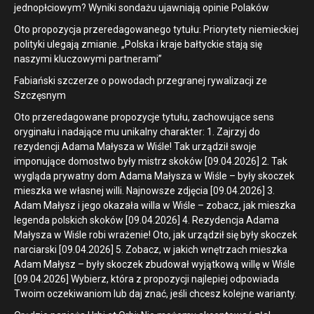
jednopłciowym? Wyniki sondażu ujawniają opinie Polaków
Oto propozycja przeredagowanego tytułu: Priorytety niemieckiej
polityki ulegają zmianie. „Polska i kraje bałtyckie stają się
naszymi kluczowymi partnerami”
Fabiański szczerze o powodach przegranej rywalizacji ze
Szczęsnym
Oto przeredagowane propozycje tytułu, zachowujące sens
oryginału i nadające mu unikalny charakter: 1. Zajrzyj do
rezydencji Adama Małysza w Wiśle! Tak urządził swoje
imponujące domostwo były mistrz skoków [09.04.2026] 2. Tak
wygląda prywatny dom Adama Małysza w Wiśle – były skoczek
mieszka we własnej willi. Najnowsze zdjęcia [09.04.2026] 3.
Adam Małysz i jego okazała willa w Wiśle – zobacz, jak mieszka
legenda polskich skoków [09.04.2026] 4. Rezydencja Adama
Małysza w Wiśle robi wrażenie! Oto, jak urządził się były skoczek
narciarski [09.04.2026] 5. Zobacz, w jakich wnętrzach mieszka
Adam Małysz – były skoczek zbudował wyjątkową willę w Wiśle
[09.04.2026] Wybierz, która z propozycji najlepiej odpowiada
Twoim oczekiwaniom lub daj znać, jeśli chcesz kolejne warianty.