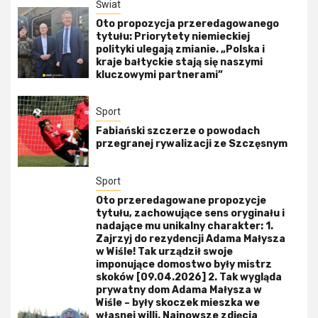
Świat
Oto propozycja przeredagowanego
tytułu: Priorytety niemieckiej
polityki ulegają zmianie. „Polska i
kraje bałtyckie stają się naszymi
kluczowymi partnerami”
Sport
Fabiański szczerze o powodach
przegranej rywalizacji ze Szczęsnym
Sport
Oto przeredagowane propozycje
tytułu, zachowujące sens oryginału i
nadające mu unikalny charakter: 1.
Zajrzyj do rezydencji Adama Małysza
w Wiśle! Tak urządził swoje
imponujące domostwo były mistrz
skoków [09.04.2026] 2. Tak wygląda
prywatny dom Adama Małysza w
Wiśle – były skoczek mieszka we
własnej willi. Najnowsze zdjęcia