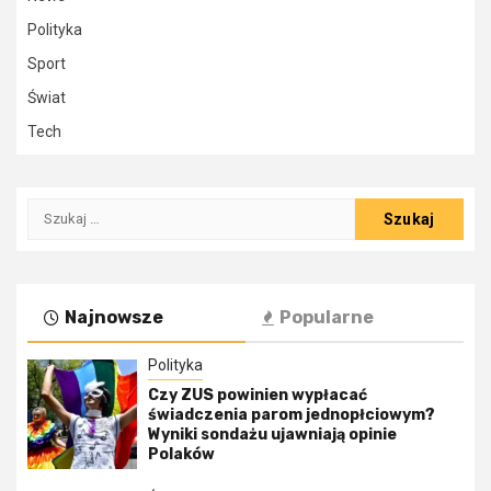
Polityka
Sport
Świat
Tech
Szukaj:
Najnowsze
Popularne
Polityka
Czy ZUS powinien wypłacać
świadczenia parom jednopłciowym?
Wyniki sondażu ujawniają opinie
Polaków