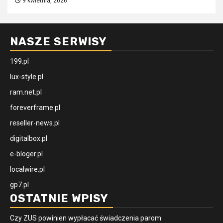
9 kwietnia, 2026
NASZE SERWISY
199.pl
lux-style.pl
ram.net.pl
foreverframe.pl
reseller-news.pl
digitalbox.pl
e-bloger.pl
localwire.pl
gp7.pl
OSTATNIE WPISY
Czy ZUS powinien wypłacać świadczenia parom