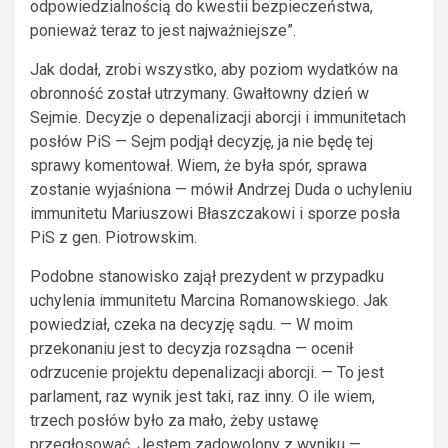
odpowiedzialnością do kwestii bezpieczeństwa,
ponieważ teraz to jest najważniejsze”.
Jak dodał, zrobi wszystko, aby poziom wydatków na
obronność został utrzymany. Gwałtowny dzień w
Sejmie. Decyzje o depenalizacji aborcji i immunitetach
posłów PiS — Sejm podjął decyzję, ja nie będę tej
sprawy komentował. Wiem, że była spór, sprawa
zostanie wyjaśniona — mówił Andrzej Duda o uchyleniu
immunitetu Mariuszowi Błaszczakowi i sporze posła
PiS z gen. Piotrowskim.
Podobne stanowisko zajął prezydent w przypadku
uchylenia immunitetu Marcina Romanowskiego. Jak
powiedział, czeka na decyzję sądu. — W moim
przekonaniu jest to decyzja rozsądna — ocenił
odrzucenie projektu depenalizacji aborcji. — To jest
parlament, raz wynik jest taki, raz inny. O ile wiem,
trzech posłów było za mało, żeby ustawę
przegłosować. Jestem zadowolony z wyniku —