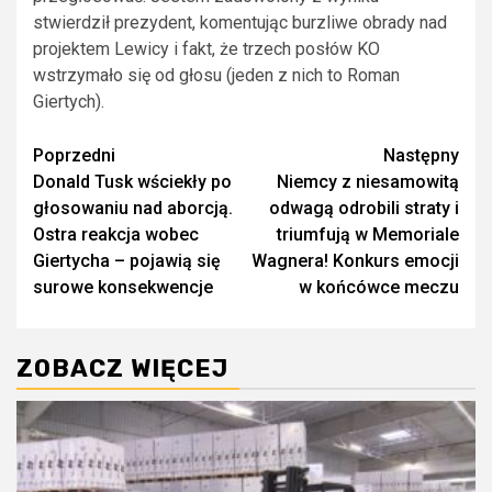
stwierdził prezydent, komentując burzliwe obrady nad
projektem Lewicy i fakt, że trzech posłów KO
wstrzymało się od głosu (jeden z nich to Roman
Giertych).
Zobacz
Poprzedni
Następny
Donald Tusk wściekły po
Niemcy z niesamowitą
wpisy
głosowaniu nad aborcją.
odwagą odrobili straty i
Ostra reakcja wobec
triumfują w Memoriale
Giertycha – pojawią się
Wagnera! Konkurs emocji
surowe konsekwencje
w końcówce meczu
ZOBACZ WIĘCEJ