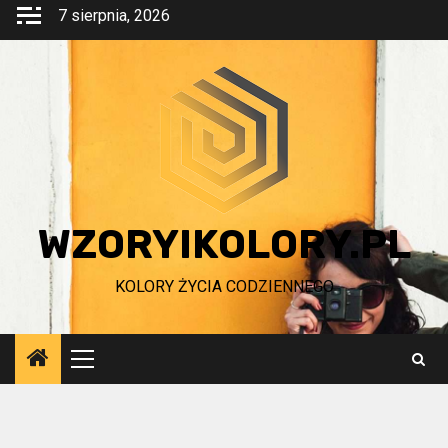
Przejdź
7 sierpnia, 2026
do
treści
WZORYIKOLORY.PL
KOLORY ŻYCIA CODZIENNEGO
Menu
główne