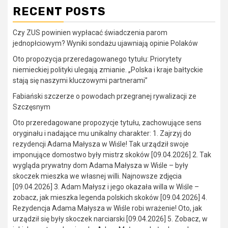
RECENT POSTS
Czy ZUS powinien wypłacać świadczenia parom
jednopłciowym? Wyniki sondażu ujawniają opinie Polaków
Oto propozycja przeredagowanego tytułu: Priorytety
niemieckiej polityki ulegają zmianie. „Polska i kraje bałtyckie
stają się naszymi kluczowymi partnerami”
Fabiański szczerze o powodach przegranej rywalizacji ze
Szczęsnym
Oto przeredagowane propozycje tytułu, zachowujące sens
oryginału i nadające mu unikalny charakter: 1. Zajrzyj do
rezydencji Adama Małysza w Wiśle! Tak urządził swoje
imponujące domostwo były mistrz skoków [09.04.2026] 2. Tak
wygląda prywatny dom Adama Małysza w Wiśle – były
skoczek mieszka we własnej willi. Najnowsze zdjęcia
[09.04.2026] 3. Adam Małysz i jego okazała willa w Wiśle –
zobacz, jak mieszka legenda polskich skoków [09.04.2026] 4.
Rezydencja Adama Małysza w Wiśle robi wrażenie! Oto, jak
urządził się były skoczek narciarski [09.04.2026] 5. Zobacz, w