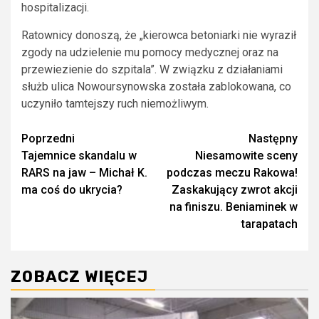
hospitalizacji.
Ratownicy donoszą, że „kierowca betoniarki nie wyraził
zgody na udzielenie mu pomocy medycznej oraz na
przewiezienie do szpitala”. W związku z działaniami
służb ulica Nowoursynowska została zablokowana, co
uczyniło tamtejszy ruch niemożliwym.
Zobacz
Poprzedni
Następny
Tajemnice skandalu w
Niesamowite sceny
wpisy
RARS na jaw – Michał K.
podczas meczu Rakowa!
ma coś do ukrycia?
Zaskakujący zwrot akcji
na finiszu. Beniaminek w
tarapatach
ZOBACZ WIĘCEJ