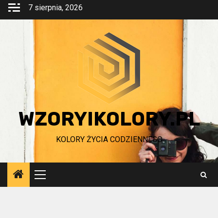
Przejdź
7 sierpnia, 2026
do
treści
WZORYIKOLORY.PL
KOLORY ŻYCIA CODZIENNEGO
Menu
główne