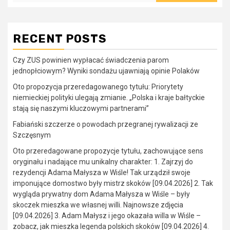
RECENT POSTS
Czy ZUS powinien wypłacać świadczenia parom
jednopłciowym? Wyniki sondażu ujawniają opinie Polaków
Oto propozycja przeredagowanego tytułu: Priorytety
niemieckiej polityki ulegają zmianie. „Polska i kraje bałtyckie
stają się naszymi kluczowymi partnerami”
Fabiański szczerze o powodach przegranej rywalizacji ze
Szczęsnym
Oto przeredagowane propozycje tytułu, zachowujące sens
oryginału i nadające mu unikalny charakter: 1. Zajrzyj do
rezydencji Adama Małysza w Wiśle! Tak urządził swoje
imponujące domostwo były mistrz skoków [09.04.2026] 2. Tak
wygląda prywatny dom Adama Małysza w Wiśle – były
skoczek mieszka we własnej willi. Najnowsze zdjęcia
[09.04.2026] 3. Adam Małysz i jego okazała willa w Wiśle –
zobacz, jak mieszka legenda polskich skoków [09.04.2026] 4.