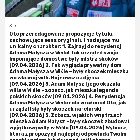
Sport
Oto przeredagowane propozycje tytułu,
zachowujące sens oryginału i nadające mu
unikalny charakter: 1. Zajrzyj do rezydencji
Adama Małysza w Wiśle! Tak urządził swoje
imponujące domostwo były mistrz skoków
[09.04.2026] 2. Tak wygląda prywatny dom
Adama Małysza w Wiśle – były skoczek mieszka
we własnej willi. Najnowsze zdjęcia
[09.04.2026] 3. Adam Małysz i jego okazała
willa w Wiśle – zobacz, jak mieszka legenda
polskich skoków [09.04.2026] 4. Rezydencja
Adama Małysza w Wiśle robi wrażenie! Oto, jak
urządził się były skoczek narciarski
[09.04.2026] 5. Zobacz, w jakich wnętrzach
mieszka Adam Małysz – były skoczek zbudował
wyjątkową willę w Wiśle [09.04.2026] Wybierz,
która z propozycji najlepiej odpowiada Twoim