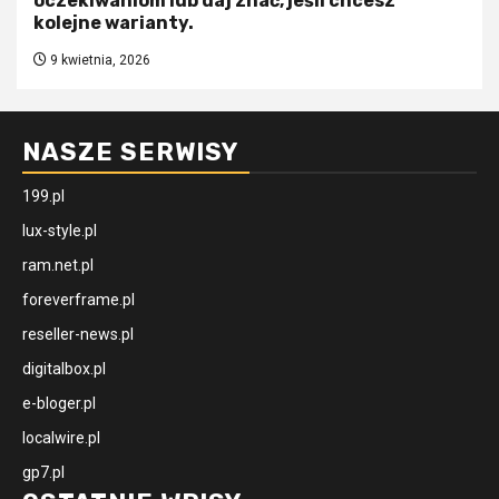
oczekiwaniom lub daj znać, jeśli chcesz
kolejne warianty.
9 kwietnia, 2026
NASZE SERWISY
199.pl
lux-style.pl
ram.net.pl
foreverframe.pl
reseller-news.pl
digitalbox.pl
e-bloger.pl
localwire.pl
gp7.pl