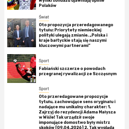
Wyniki sondażu ujawniają opinie
Polaków
Świat
Oto propozycja przeredagowanego
tytułu: Priorytety niemieckiej
polityki ulegają zmianie. „Polska i
kraje bałtyckie stają się naszymi
kluczowymi partnerami”
Sport
Fabiański szczerze o powodach
przegranej rywalizacji ze Szczęsnym
Sport
Oto przeredagowane propozycje
tytułu, zachowujące sens oryginału i
nadające mu unikalny charakter: 1.
Zajrzyj do rezydencji Adama Małysza
w Wiśle! Tak urządził swoje
imponujące domostwo były mistrz
skoków [09.04.2026] 2. Tak wygląda