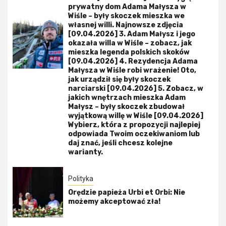
prywatny dom Adama Małysza w
Wiśle – były skoczek mieszka we
własnej willi. Najnowsze zdjęcia
[09.04.2026] 3. Adam Małysz i jego
okazała willa w Wiśle – zobacz, jak
mieszka legenda polskich skoków
[09.04.2026] 4. Rezydencja Adama
Małysza w Wiśle robi wrażenie! Oto,
jak urządził się były skoczek
narciarski [09.04.2026] 5. Zobacz, w
jakich wnętrzach mieszka Adam
Małysz – były skoczek zbudował
wyjątkową willę w Wiśle [09.04.2026]
Wybierz, która z propozycji najlepiej
odpowiada Twoim oczekiwaniom lub
daj znać, jeśli chcesz kolejne
warianty.
Polityka
Orędzie papieża Urbi et Orbi: Nie
możemy akceptować zła!