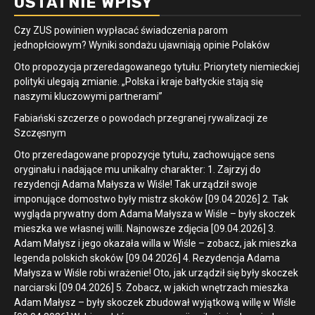
OSTATNIE WPISY
Czy ZUS powinien wypłacać świadczenia parom
jednopłciowym? Wyniki sondażu ujawniają opinie Polaków
Oto propozycja przeredagowanego tytułu: Priorytety niemieckiej
polityki ulegają zmianie. „Polska i kraje bałtyckie stają się
naszymi kluczowymi partnerami”
Fabiański szczerze o powodach przegranej rywalizacji ze
Szczęsnym
Oto przeredagowane propozycje tytułu, zachowujące sens
oryginału i nadające mu unikalny charakter: 1. Zajrzyj do
rezydencji Adama Małysza w Wiśle! Tak urządził swoje
imponujące domostwo były mistrz skoków [09.04.2026] 2. Tak
wygląda prywatny dom Adama Małysza w Wiśle – były skoczek
mieszka we własnej willi. Najnowsze zdjęcia [09.04.2026] 3.
Adam Małysz i jego okazała willa w Wiśle – zobacz, jak mieszka
legenda polskich skoków [09.04.2026] 4. Rezydencja Adama
Małysza w Wiśle robi wrażenie! Oto, jak urządził się były skoczek
narciarski [09.04.2026] 5. Zobacz, w jakich wnętrzach mieszka
Adam Małysz – były skoczek zbudował wyjątkową willę w Wiśle