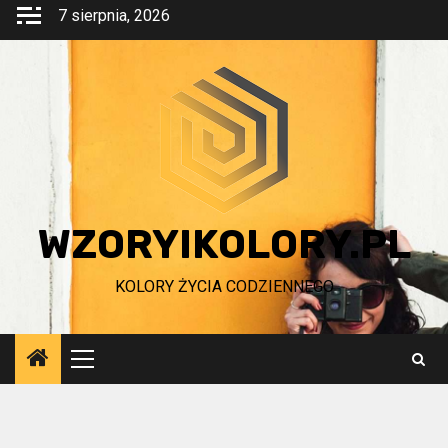
Przejdź
7 sierpnia, 2026
do
treści
WZORYIKOLORY.PL
KOLORY ŻYCIA CODZIENNEGO
Menu
główne