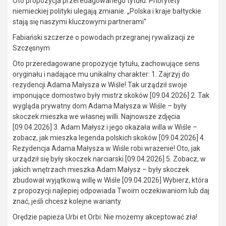
Oto propozycja przeredagowanego tytułu: Priorytety
niemieckiej polityki ulegają zmianie. „Polska i kraje bałtyckie
stają się naszymi kluczowymi partnerami”
Fabiański szczerze o powodach przegranej rywalizacji ze
Szczęsnym
Oto przeredagowane propozycje tytułu, zachowujące sens
oryginału i nadające mu unikalny charakter: 1. Zajrzyj do
rezydencji Adama Małysza w Wiśle! Tak urządził swoje
imponujące domostwo były mistrz skoków [09.04.2026] 2. Tak
wygląda prywatny dom Adama Małysza w Wiśle – były
skoczek mieszka we własnej willi. Najnowsze zdjęcia
[09.04.2026] 3. Adam Małysz i jego okazała willa w Wiśle –
zobacz, jak mieszka legenda polskich skoków [09.04.2026] 4.
Rezydencja Adama Małysza w Wiśle robi wrażenie! Oto, jak
urządził się były skoczek narciarski [09.04.2026] 5. Zobacz, w
jakich wnętrzach mieszka Adam Małysz – były skoczek
zbudował wyjątkową willę w Wiśle [09.04.2026] Wybierz, która
z propozycji najlepiej odpowiada Twoim oczekiwaniom lub daj
znać, jeśli chcesz kolejne warianty.
Orędzie papieża Urbi et Orbi: Nie możemy akceptować zła!