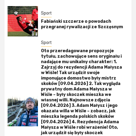
Sport
Fabiański szczerze o powodach
przegranej rywalizacji ze Szczęsnym
Sport
Oto przeredagowane propozycje
tytułu, zachowujące sens oryginału i
nadające mu unikalny charakter: 1.
Zajrzyj do rezydencji Adama Małysza
w Wiśle! Tak urządził swoje
imponujące domostwo były mistrz
skoków [09.04.2026] 2. Tak wygląda
prywatny dom Adama Małysza w
Wiśle – były skoczek mieszka we
własnej willi. Najnowsze zdjęcia
[09.04.2026] 3. Adam Małysz i jego
okazała willa w Wiśle – zobacz, jak
mieszka legenda polskich skoków
[09.04.2026] 4. Rezydencja Adama
Małysza w Wiśle robi wrażenie! Oto,
jak urządził się były skoczek