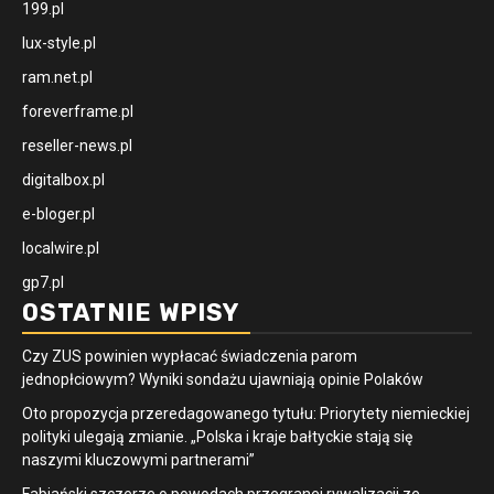
199.pl
lux-style.pl
ram.net.pl
foreverframe.pl
reseller-news.pl
digitalbox.pl
e-bloger.pl
localwire.pl
gp7.pl
OSTATNIE WPISY
Czy ZUS powinien wypłacać świadczenia parom
jednopłciowym? Wyniki sondażu ujawniają opinie Polaków
Oto propozycja przeredagowanego tytułu: Priorytety niemieckiej
polityki ulegają zmianie. „Polska i kraje bałtyckie stają się
naszymi kluczowymi partnerami”