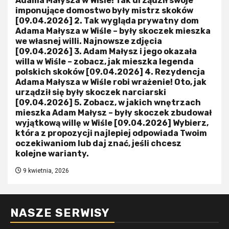
Adama Małysza w Wiśle! Tak urządził swoje
imponujące domostwo były mistrz skoków
[09.04.2026] 2. Tak wygląda prywatny dom
Adama Małysza w Wiśle – były skoczek mieszka
we własnej willi. Najnowsze zdjęcia
[09.04.2026] 3. Adam Małysz i jego okazała
willa w Wiśle – zobacz, jak mieszka legenda
polskich skoków [09.04.2026] 4. Rezydencja
Adama Małysza w Wiśle robi wrażenie! Oto, jak
urządził się były skoczek narciarski
[09.04.2026] 5. Zobacz, w jakich wnętrzach
mieszka Adam Małysz – były skoczek zbudował
wyjątkową willę w Wiśle [09.04.2026] Wybierz,
która z propozycji najlepiej odpowiada Twoim
oczekiwaniom lub daj znać, jeśli chcesz
kolejne warianty.
9 kwietnia, 2026
NASZE SERWISY