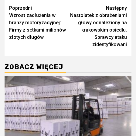
Zobacz
Poprzedni
Następny
Wzrost zadłużenia w
Nastolatek z obrażeniami
wpisy
branży motoryzacyjnej:
głowy odnaleziony na
Firmy z setkami milionów
krakowskim osiedlu.
złotych długów
Sprawcy ataku
zidentyfikowani
ZOBACZ WIĘCEJ