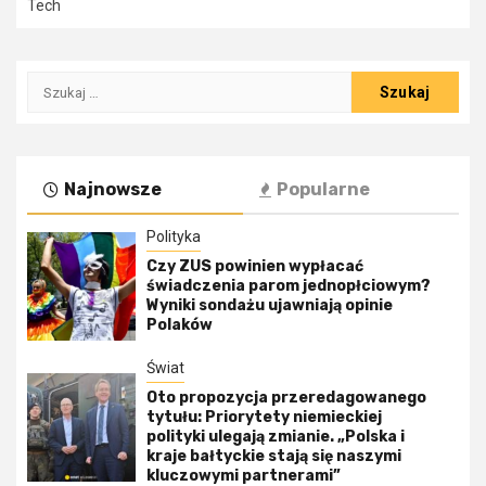
Tech
Szukaj:
Najnowsze
Popularne
Polityka
Czy ZUS powinien wypłacać
świadczenia parom jednopłciowym?
Wyniki sondażu ujawniają opinie
Polaków
Świat
Oto propozycja przeredagowanego
tytułu: Priorytety niemieckiej
polityki ulegają zmianie. „Polska i
kraje bałtyckie stają się naszymi
kluczowymi partnerami”