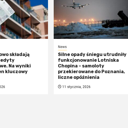
News
owo składają
Silne opady śniegu utrudniły
redyty
funkcjonowanie Lotniska
we. Na wyniki
Chopina – samoloty
en kluczowy
przekierowane do Poznania,
liczne opóźnienia
026
11 stycznia, 2026