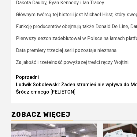
Dakota Daulby, Ryan Kennedy i Ian Tracey.
Głównym twórcą tej historii jest Michael Hirst, który sw
Funkcję producentów obejmują także Donald De Line, Darry
Pierwszy sezon zadebiutował w Polsce na łamach platfo
Data premiery trzeciej serii pozostaje nieznana.
Za jakość i rzetelność powyższej treści ręczy Wojtini.
Zobacz
Poprzedni
Ludwik Sobolewski: Żaden strumień nie wpływa do M
wpisy
Śródziemnego [FELIETON]
ZOBACZ WIĘCEJ