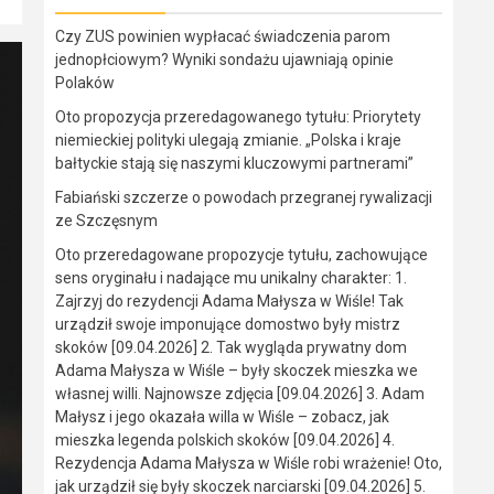
Czy ZUS powinien wypłacać świadczenia parom
jednopłciowym? Wyniki sondażu ujawniają opinie
Polaków
Oto propozycja przeredagowanego tytułu: Priorytety
niemieckiej polityki ulegają zmianie. „Polska i kraje
bałtyckie stają się naszymi kluczowymi partnerami”
Fabiański szczerze o powodach przegranej rywalizacji
ze Szczęsnym
Oto przeredagowane propozycje tytułu, zachowujące
sens oryginału i nadające mu unikalny charakter: 1.
Zajrzyj do rezydencji Adama Małysza w Wiśle! Tak
urządził swoje imponujące domostwo były mistrz
skoków [09.04.2026] 2. Tak wygląda prywatny dom
Adama Małysza w Wiśle – były skoczek mieszka we
własnej willi. Najnowsze zdjęcia [09.04.2026] 3. Adam
Małysz i jego okazała willa w Wiśle – zobacz, jak
mieszka legenda polskich skoków [09.04.2026] 4.
Rezydencja Adama Małysza w Wiśle robi wrażenie! Oto,
jak urządził się były skoczek narciarski [09.04.2026] 5.