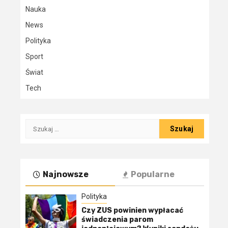
Nauka
News
Polityka
Sport
Świat
Tech
Szukaj:
Najnowsze
Popularne
Polityka
Czy ZUS powinien wypłacać
świadczenia parom