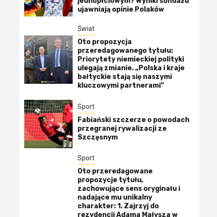
jednopłciowym? Wyniki sondażu
ujawniają opinie Polaków
Świat
Oto propozycja
przeredagowanego tytułu:
Priorytety niemieckiej polityki
ulegają zmianie. „Polska i kraje
bałtyckie stają się naszymi
kluczowymi partnerami”
Sport
Fabiański szczerze o powodach
przegranej rywalizacji ze
Szczęsnym
Sport
Oto przeredagowane
propozycje tytułu,
zachowujące sens oryginału i
nadające mu unikalny
charakter: 1. Zajrzyj do
rezydencji Adama Małysza w