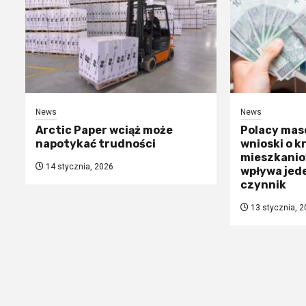
News
News
Arctic Paper wciąż może
Polacy mas
napotykać trudności
wnioski o k
mieszkanio
14 stycznia, 2026
wpływa jed
czynnik
13 stycznia, 2