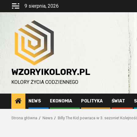
Przejdź
9 sierpnia, 2026
do
treści
WZORYIKOLORY.PL
KOLORY ŻYCIA CODZIENNEGO
NEWS
EKONOMIA
POLITYKA
ŚWIAT
S
Strona główna
News
Billy The Kid powraca w 3. sezonie! Kolejność