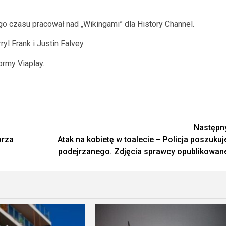
ego czasu pracował nad „Wikingami” dla History Channel.
l Frank i Justin Falvey.
rmy Viaplay.
Następn
orza
Atak na kobietę w toalecie – Policja poszukuj
podejrzanego. Zdjęcia sprawcy opublikowan