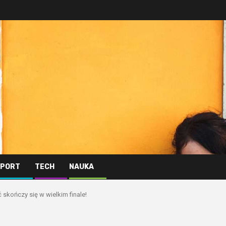
PORT
TECH
NAUKA
 skończy się w wielkim finale!