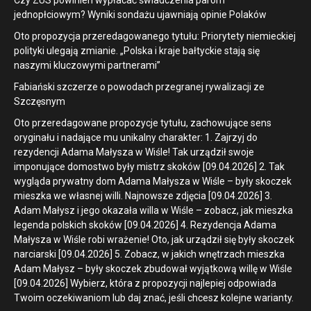
jednopłciowym? Wyniki sondażu ujawniają opinie Polaków
Oto propozycja przeredagowanego tytułu: Priorytety niemieckiej
polityki ulegają zmianie. „Polska i kraje bałtyckie stają się
naszymi kluczowymi partnerami”
Fabiański szczerze o powodach przegranej rywalizacji ze
Szczęsnym
Oto przeredagowane propozycje tytułu, zachowujące sens
oryginału i nadające mu unikalny charakter: 1. Zajrzyj do
rezydencji Adama Małysza w Wiśle! Tak urządził swoje
imponujące domostwo były mistrz skoków [09.04.2026] 2. Tak
wygląda prywatny dom Adama Małysza w Wiśle – były skoczek
mieszka we własnej willi. Najnowsze zdjęcia [09.04.2026] 3.
Adam Małysz i jego okazała willa w Wiśle – zobacz, jak mieszka
legenda polskich skoków [09.04.2026] 4. Rezydencja Adama
Małysza w Wiśle robi wrażenie! Oto, jak urządził się były skoczek
narciarski [09.04.2026] 5. Zobacz, w jakich wnętrzach mieszka
Adam Małysz – były skoczek zbudował wyjątkową willę w Wiśle
[09.04.2026] Wybierz, która z propozycji najlepiej odpowiada
Twoim oczekiwaniom lub daj znać, jeśli chcesz kolejne warianty.