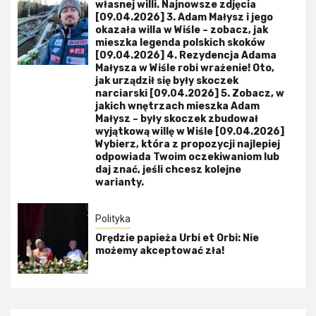
własnej willi. Najnowsze zdjęcia
[09.04.2026] 3. Adam Małysz i jego
okazała willa w Wiśle – zobacz, jak
mieszka legenda polskich skoków
[09.04.2026] 4. Rezydencja Adama
Małysza w Wiśle robi wrażenie! Oto,
jak urządził się były skoczek
narciarski [09.04.2026] 5. Zobacz, w
jakich wnętrzach mieszka Adam
Małysz – były skoczek zbudował
wyjątkową willę w Wiśle [09.04.2026]
Wybierz, która z propozycji najlepiej
odpowiada Twoim oczekiwaniom lub
daj znać, jeśli chcesz kolejne
warianty.
Polityka
Orędzie papieża Urbi et Orbi: Nie
możemy akceptować zła!