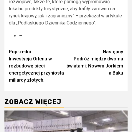
rozwojowe, także te, które pomogą wypromować
lokalne produkty turystyczne, aby trafiły zarówno na
rynek krajowy, jak i zagraniczny” – przekazał w artykule
dla „Podlaskiego Dziennika Codziennego”.
–
Zobacz
Poprzedni
Następny
Inwestycja Orlenu w
Podróż między dwoma
wpisy
rozbudowę sieci
światami: Nowym Jorkiem
energetycznej przyniosła
a Baku
miliardy złotych.
ZOBACZ WIĘCEJ