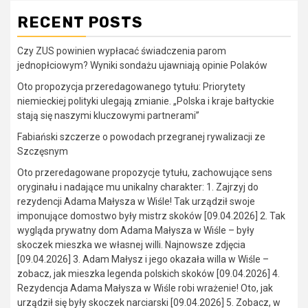
RECENT POSTS
Czy ZUS powinien wypłacać świadczenia parom
jednopłciowym? Wyniki sondażu ujawniają opinie Polaków
Oto propozycja przeredagowanego tytułu: Priorytety
niemieckiej polityki ulegają zmianie. „Polska i kraje bałtyckie
stają się naszymi kluczowymi partnerami”
Fabiański szczerze o powodach przegranej rywalizacji ze
Szczęsnym
Oto przeredagowane propozycje tytułu, zachowujące sens
oryginału i nadające mu unikalny charakter: 1. Zajrzyj do
rezydencji Adama Małysza w Wiśle! Tak urządził swoje
imponujące domostwo były mistrz skoków [09.04.2026] 2. Tak
wygląda prywatny dom Adama Małysza w Wiśle – były
skoczek mieszka we własnej willi. Najnowsze zdjęcia
[09.04.2026] 3. Adam Małysz i jego okazała willa w Wiśle –
zobacz, jak mieszka legenda polskich skoków [09.04.2026] 4.
Rezydencja Adama Małysza w Wiśle robi wrażenie! Oto, jak
urządził się były skoczek narciarski [09.04.2026] 5. Zobacz, w