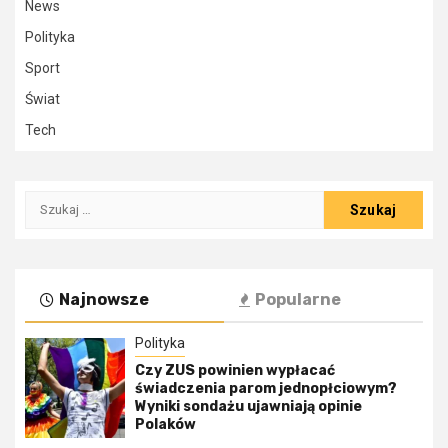
News
Polityka
Sport
Świat
Tech
Szukaj:
Najnowsze
Popularne
Polityka
Czy ZUS powinien wypłacać
świadczenia parom jednopłciowym?
Wyniki sondażu ujawniają opinie
Polaków