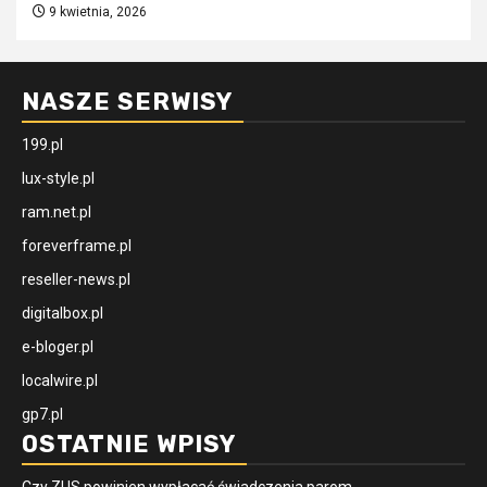
9 kwietnia, 2026
NASZE SERWISY
199.pl
lux-style.pl
ram.net.pl
foreverframe.pl
reseller-news.pl
digitalbox.pl
e-bloger.pl
localwire.pl
gp7.pl
OSTATNIE WPISY
Czy ZUS powinien wypłacać świadczenia parom