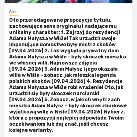
Sport
Oto przeredagowane propozycje tytułu,
zachowujące sens oryginału i nadające mu
unikalny charakter: 1. Zajrzyj do rezydencji
Adama Małysza w Wiśle! Tak urządził swoje
imponujące domostwo były mistrz skoków
[09.04.2026] 2. Tak wygląda prywatny dom
Adama Małysza w Wiśle – były skoczek mieszka
we własnej willi. Najnowsze zdjęcia
[09.04.2026] 3. Adam Małysz i jego okazała
willa w Wiśle – zobacz, jak mieszka legenda
polskich skoków [09.04.2026] 4. Rezydencja
Adama Małysza w Wiśle robi wrażenie! Oto, jak
urządził się były skoczek narciarski
[09.04.2026] 5. Zobacz, w jakich wnętrzach
mieszka Adam Małysz – były skoczek zbudował
wyjątkową willę w Wiśle [09.04.2026] Wybierz,
która z propozycji najlepiej odpowiada Twoim
oczekiwaniom lub daj znać, jeśli chcesz
kolejne warianty.