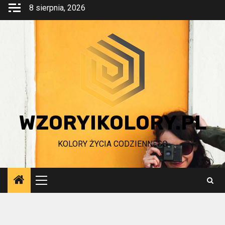
Przejdź
8 sierpnia, 2026
do
treści
WZORYIKOLORY.PL
KOLORY ŻYCIA CODZIENNEGO
Menu
główne