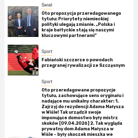
Świat
Oto propozycja przeredagowanego
tytułu: Priorytety niemieckiej
polityki ulegają zmianie. „Polska i
kraje bałtyckie stają się naszymi
kluczowymi partnerami”
Sport
Fabiański szczerze o powodach
przegranej rywalizacji ze Szczęsnym
Sport
Oto przeredagowane propozycje
tytułu, zachowujące sens oryginału i
nadające mu unikalny charakter: 1.
Zajrzyj do rezydencji Adama Małysza
w Wiśle! Tak urządził swoje
imponujące domostwo były mistrz
skoków [09.04.2026] 2. Tak wygląda
prywatny dom Adama Małysza w
Wiśle – były skoczek mieszka we