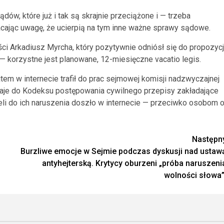
w, które już i tak są skrajnie przeciążone i — trzeba
cając uwagę, że ucierpią na tym inne ważne sprawy sądowe.
ci Arkadiusz Myrcha, który pozytywnie odniósł się do propozycj
 korzystne jest planowane, 12-miesięczne vacatio legis.
em w internecie trafił do prac sejmowej komisji nadzwyczajnej
odaje do Kodeksu postępowania cywilnego przepisy zakładające
li do ich naruszenia doszło w internecie — przeciwko osobom 
Następn
Burzliwe emocje w Sejmie podczas dyskusji nad ustaw
antyhejterską. Krytycy oburzeni „próba naruszeni
wolności słowa”