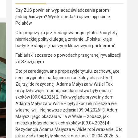
Czy ZUS powinien wypłacać świadczenia parom
jednopłciowym? Wyniki sondażu ujawniają opinie
Polaków
Oto propozycja przeredagowanego tytułu: Priorytety
niemieckiej polityki ulegają zmianie. „Polska i kraje
bałtyckie stają się naszymi kluczowymi partnerami”
Fabiański szczerze o powodach przegranej rywalizacji
ze Szczęsnym
Oto przeredagowane propozycje tytułu, zachowujące
sens oryginału i nadające mu unikalny charakter: 1.
Zajrzyj do rezydencji Adama Małysza w Wiśle! Tak
urządził swoje imponujące domostwo były mistrz
skoków [09.04.2026] 2. Tak wygląda prywatny dom
Adama Małysza w Wiśle – były skoczek mieszka we
własnej willi. Najnowsze zdjęcia [09.04.2026] 3. Adam
Małysz i jego okazała willa w Wiśle – zobacz, jak
mieszka legenda polskich skoków [09.04.2026] 4.
Rezydencja Adama Małysza w Wiśle robi wrażenie! Oto,
jak urządził się były skoczek narciarski [09.04.2026] 5.