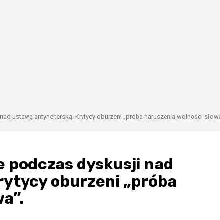
nad ustawą antyhejterską. Krytycy oburzeni „próba naruszenia wolności słowa
e podczas dyskusji nad
rytycy oburzeni „próba
a”.