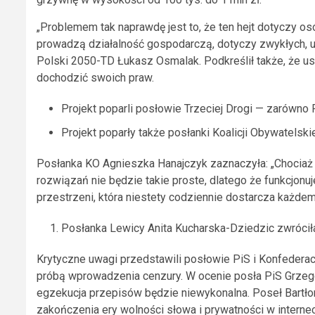
„Problemem tak naprawdę jest to, że ten hejt dotyczy os
prowadzą działalność gospodarczą, dotyczy zwykłych, uc
Polski 2050-TD Łukasz Osmalak. Podkreślił także, że u
dochodzić swoich praw.
Projekt poparli posłowie Trzeciej Drogi — zarówno P
Projekt poparły także posłanki Koalicji Obywatelskie
Posłanka KO Agnieszka Hanajczyk zaznaczyła: „Chociaż 
rozwiązań nie będzie takie proste, dlatego że funkcjonuj
przestrzeni, która niestety codziennie dostarcza każdemu
Posłanka Lewicy Anita Kucharska-Dziedzic zwróciła
Krytyczne uwagi przedstawili posłowie PiS i Konfederacji,
próbą wprowadzenia cenzury. W ocenie posła PiS Grzegorz
egzekucja przepisów będzie niewykonalna. Poseł Bartłom
zakończenia ery wolności słowa i prywatności w internec