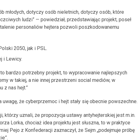
ób młodych, dotyczy osób nieletnich, dotyczy osób, które
zciwych ludzi” — powiedział, przedstawiając projekt, poseł
stalenie personaliów hejtera pozwoli poszkodowanemu
olski 2050, jak i PSL.
j i Lewicy.
to bardzo potrzebny projekt, to wypracowanie najlepszych
emy w takiej, a nie innej przestrzeni social mediów, w
 z nas hejt.”
 uwagę, że cyberprzemoc i hejt stały się obecnie powszechne.
 którzy uznali, że propozycja ustawy antyhejterskiej jest m.in.
a Lorka, chociaż idea projektu jest słuszna, to w praktyce
iej Pejo z Konfederacji zaznaczył, że Sejm „podejmuje próbę
ie”.