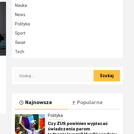
Nauka
News
Polityka
Sport
Świat
Tech
Szukaj:
Najnowsze
Popularne
Polityka
Czy ZUS powinien wypłacać
świadczenia parom