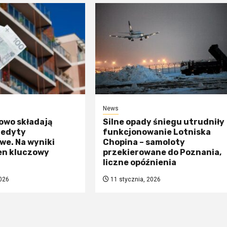
News
owo składają
Silne opady śniegu utrudniły
redyty
funkcjonowanie Lotniska
we. Na wyniki
Chopina – samoloty
en kluczowy
przekierowane do Poznania,
liczne opóźnienia
026
11 stycznia, 2026