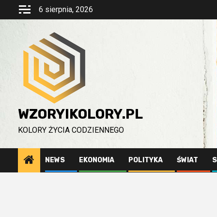
Przejdź
6 sierpnia, 2026
do
treści
WZORYIKOLORY.PL
KOLORY ŻYCIA CODZIENNEGO
NEWS
EKONOMIA
POLITYKA
ŚWIAT
S