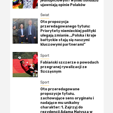
jednopłciowym? Wyniki sondażu
ujawniają opinie Polaków
Świat
Oto propozycja
przeredagowanego tytułu:
Priorytety niemieckiej polityki
ulegają zmianie. „Polska i kraje
bałtyckie stają się naszymi
kluczowymi partnerami”
Sport
Fabiański szczerze o powodach
przegranej rywalizacji ze
Szczęsnym
Sport
Oto przeredagowane
propozycje tytułu,
zachowujące sens oryginału i
nadające mu unikalny
charakter: 1. Zajrzyj do
rezydencji Adama Małysza w