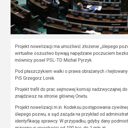
Projekt nowelizacji ma umożliwić złożenie „ślepego pozw
wirtualne oszustwo bywają napędzane poczuciem bezkar
mównicy poseł PSL-TD Michał Pyrzyk.
Pod płaszczykiem walki o prawa obrażanych i hejtowany
PiS Grzegorz Lorek.
Projekt trafił do prac sejmowej komisji nadzwyczajnej d
znajdziesz na stronie głównej Onetu.
Projekt nowelizacji m.in. Kodeksu postępowania cywilne
ślepego pozwu, a sąd zażąda na przykład od administrat
identyfikację sprawcy. W przypadku, gdyby dany podmiot 
grzywnę w wysokości od 100 tys. do 1 mln zł.