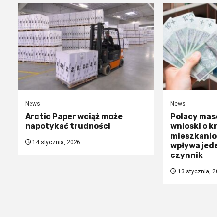
News
News
Arctic Paper wciąż może
Polacy mas
napotykać trudności
wnioski o k
mieszkanio
14 stycznia, 2026
wpływa jed
czynnik
13 stycznia, 2