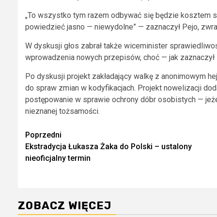
„To wszystko tym razem odbywać się będzie kosztem sądó
powiedzieć jasno — niewydolne” — zaznaczył Pejo, zwra
W dyskusji głos zabrał także wiceminister sprawiedliwoś
wprowadzenia nowych przepisów, choć — jak zaznaczył —
Po dyskusji projekt zakładający walkę z anonimowym hejt
do spraw zmian w kodyfikacjach. Projekt nowelizacji d
postępowanie w sprawie ochrony dóbr osobistych — jeże
nieznanej tożsamości.
Zobacz
Poprzedni
Ekstradycja Łukasza Żaka do Polski – ustalony
wpisy
nieoficjalny termin
ZOBACZ WIĘCEJ