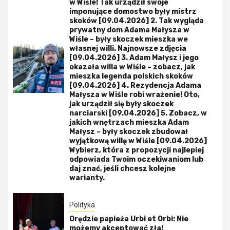
w Wiśle! Tak urządził swoje
imponujące domostwo były mistrz
skoków [09.04.2026] 2. Tak wygląda
prywatny dom Adama Małysza w
Wiśle – były skoczek mieszka we
własnej willi. Najnowsze zdjęcia
[09.04.2026] 3. Adam Małysz i jego
okazała willa w Wiśle – zobacz, jak
mieszka legenda polskich skoków
[09.04.2026] 4. Rezydencja Adama
Małysza w Wiśle robi wrażenie! Oto,
jak urządził się były skoczek
narciarski [09.04.2026] 5. Zobacz, w
jakich wnętrzach mieszka Adam
Małysz – były skoczek zbudował
wyjątkową willę w Wiśle [09.04.2026]
Wybierz, która z propozycji najlepiej
odpowiada Twoim oczekiwaniom lub
daj znać, jeśli chcesz kolejne
warianty.
Polityka
Orędzie papieża Urbi et Orbi: Nie
możemy akceptować zła!