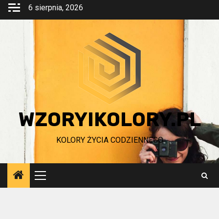
Przejdź
6 sierpnia, 2026
do
treści
WZORYIKOLORY.PL
KOLORY ŻYCIA CODZIENNEGO
Menu
główne