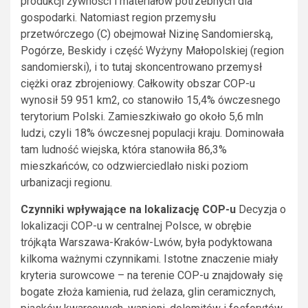
produkcji żywności i materiałów potrzebnych dla
gospodarki. Natomiast region przemysłu
przetwórczego (C) obejmował Nizinę Sandomierską,
Pogórze, Beskidy i część Wyżyny Małopolskiej (region
sandomierski), i to tutaj skoncentrowano przemysł
ciężki oraz zbrojeniowy. Całkowity obszar COP-u
wynosił 59 951 km2, co stanowiło 15,4% ówczesnego
terytorium Polski. Zamieszkiwało go około 5,6 mln
ludzi, czyli 18% ówczesnej populacji kraju. Dominowała
tam ludność wiejska, która stanowiła 86,3%
mieszkańców, co odzwierciedlało niski poziom
urbanizacji regionu.
Czynniki wpływające na lokalizację COP-u
Decyzja o
lokalizacji COP-u w centralnej Polsce, w obrębie
trójkąta Warszawa-Kraków-Lwów, była podyktowana
kilkoma ważnymi czynnikami. Istotne znaczenie miały
kryteria surowcowe – na terenie COP-u znajdowały się
bogate złoża kamienia, rud żelaza, glin ceramicznych,