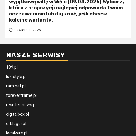
wyjątkową willę w Wiśle [09.04.2026] Wybierz,
która z propozycji najlepiej odpowiada Twoim
oczekiwaniom lub daj znać, jeśli chcesz
kolejne warianty.
9 kwietnia, 2026
NASZE SERWISY
199.pl
lux-style.pl
ram.net.pl
foreverframe.pl
reseller-news.pl
digitalbox.pl
e-bloger.pl
localwire.pl