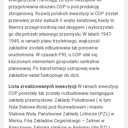
przygotowania obszaru COP-u pod produkcję
zbrojeniową. Rozwój polskich inwestycji w COP został
przerwany przez wybuch II wojny światowej, kiedy to
Niemcy przejęli kontrolę nad okręgiem i wykorzystali
go dla potrzeb własnego przemysłu. W latach 1947-
1949, w ramach planu trzyletniego, większość
zakładów została odbudowana lub ponownie
uruchomiona. W czasach PRL-u COP stał się
kluczowym elementem gospodarki centralnie
planowanej. Po transformacji ustrojowej wiele
zakładów nadal funkcjonuje do dziś.
Lista zrealizowanych inwestycji
W ramach inwestycji
COP powstały lub zostały rozbudowane następujące
zakłady przemysłowe: Zakłady Południowe ( w tym
Huta Stalowa Wola) pod Rozwadowem i miasto
Stalowa Wola; Państwowe Zakłady Lotnicze (PZL) w
Mielcu; Filia Zakładów Cegielskiego – Zelmer w
Rzeszowie; Fabryka silników w Radomiu (dla PZL);