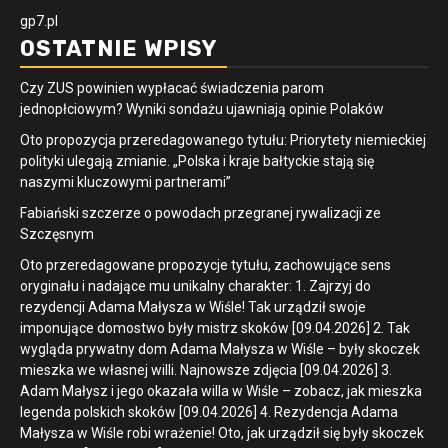
gp7.pl
OSTATNIE WPISY
Czy ZUS powinien wypłacać świadczenia parom
jednopłciowym? Wyniki sondażu ujawniają opinie Polaków
Oto propozycja przeredagowanego tytułu: Priorytety niemieckiej
polityki ulegają zmianie. „Polska i kraje bałtyckie stają się
naszymi kluczowymi partnerami”
Fabiański szczerze o powodach przegranej rywalizacji ze
Szczęsnym
Oto przeredagowane propozycje tytułu, zachowujące sens
oryginału i nadające mu unikalny charakter: 1. Zajrzyj do
rezydencji Adama Małysza w Wiśle! Tak urządził swoje
imponujące domostwo były mistrz skoków [09.04.2026] 2. Tak
wygląda prywatny dom Adama Małysza w Wiśle – były skoczek
mieszka we własnej willi. Najnowsze zdjęcia [09.04.2026] 3.
Adam Małysz i jego okazała willa w Wiśle – zobacz, jak mieszka
legenda polskich skoków [09.04.2026] 4. Rezydencja Adama
Małysza w Wiśle robi wrażenie! Oto, jak urządził się były skoczek