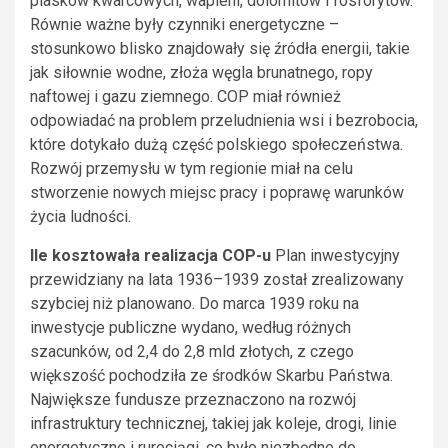
piasków kwarcowych, wapieni, dolomitów i fosforytów.
Równie ważne były czynniki energetyczne –
stosunkowo blisko znajdowały się źródła energii, takie
jak siłownie wodne, złoża węgla brunatnego, ropy
naftowej i gazu ziemnego. COP miał również
odpowiadać na problem przeludnienia wsi i bezrobocia,
które dotykało dużą część polskiego społeczeństwa.
Rozwój przemysłu w tym regionie miał na celu
stworzenie nowych miejsc pracy i poprawę warunków
życia ludności.
Ile kosztowała realizacja COP-u
Plan inwestycyjny
przewidziany na lata 1936–1939 został zrealizowany
szybciej niż planowano. Do marca 1939 roku na
inwestycje publiczne wydano, według różnych
szacunków, od 2,4 do 2,8 mld złotych, z czego
większość pochodziła ze środków Skarbu Państwa.
Największe fundusze przeznaczono na rozwój
infrastruktury technicznej, takiej jak koleje, drogi, linie
energetyczne i rurociągi, co było niezbędne do