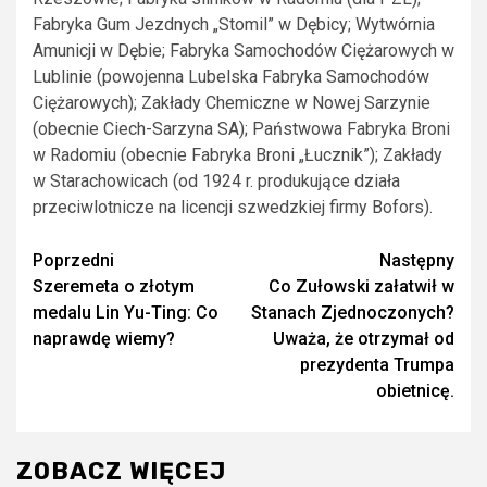
Fabryka Gum Jezdnych „Stomil” w Dębicy; Wytwórnia
Amunicji w Dębie; Fabryka Samochodów Ciężarowych w
Lublinie (powojenna Lubelska Fabryka Samochodów
Ciężarowych); Zakłady Chemiczne w Nowej Sarzynie
(obecnie Ciech-Sarzyna SA); Państwowa Fabryka Broni
w Radomiu (obecnie Fabryka Broni „Łucznik”); Zakłady
w Starachowicach (od 1924 r. produkujące działa
przeciwlotnicze na licencji szwedzkiej firmy Bofors).
Zobacz
Poprzedni
Następny
Szeremeta o złotym
Co Zułowski załatwił w
wpisy
medalu Lin Yu-Ting: Co
Stanach Zjednoczonych?
naprawdę wiemy?
Uważa, że otrzymał od
prezydenta Trumpa
obietnicę.
ZOBACZ WIĘCEJ