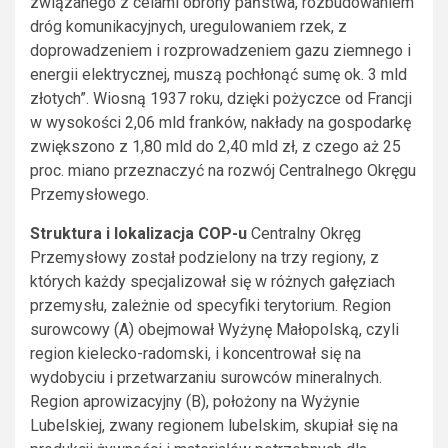
związanego z celami obrony państwa, rozbudowaniem
dróg komunikacyjnych, uregulowaniem rzek, z
doprowadzeniem i rozprowadzeniem gazu ziemnego i
energii elektrycznej, muszą pochłonąć sumę ok. 3 mld
złotych”. Wiosną 1937 roku, dzięki pożyczce od Francji
w wysokości 2,06 mld franków, nakłady na gospodarkę
zwiększono z 1,80 mld do 2,40 mld zł, z czego aż 25
proc. miano przeznaczyć na rozwój Centralnego Okręgu
Przemysłowego.
Struktura i lokalizacja COP-u
Centralny Okręg
Przemysłowy został podzielony na trzy regiony, z
których każdy specjalizował się w różnych gałęziach
przemysłu, zależnie od specyfiki terytorium. Region
surowcowy (A) obejmował Wyżynę Małopolską, czyli
region kielecko-radomski, i koncentrował się na
wydobyciu i przetwarzaniu surowców mineralnych.
Region aprowizacyjny (B), położony na Wyżynie
Lubelskiej, zwany regionem lubelskim, skupiał się na