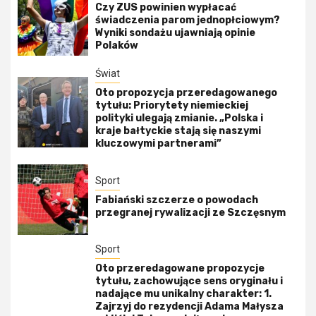
Czy ZUS powinien wypłacać
świadczenia parom jednopłciowym?
Wyniki sondażu ujawniają opinie
Polaków
Świat
Oto propozycja przeredagowanego
tytułu: Priorytety niemieckiej
polityki ulegają zmianie. „Polska i
kraje bałtyckie stają się naszymi
kluczowymi partnerami”
Sport
Fabiański szczerze o powodach
przegranej rywalizacji ze Szczęsnym
Sport
Oto przeredagowane propozycje
tytułu, zachowujące sens oryginału i
nadające mu unikalny charakter: 1.
Zajrzyj do rezydencji Adama Małysza