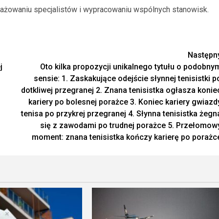
gażowaniu specjalistów i wypracowaniu wspólnych stanowisk.
Następn
j
Oto kilka propozycji unikalnego tytułu o podobny
sensie: 1. Zaskakujące odejście słynnej tenisistki p
dotkliwej przegranej 2. Znana tenisistka ogłasza konie
kariery po bolesnej porażce 3. Koniec kariery gwiazd
tenisa po przykrej przegranej 4. Słynna tenisistka żegn
się z zawodami po trudnej porażce 5. Przełomow
moment: znana tenisistka kończy karierę po porażc