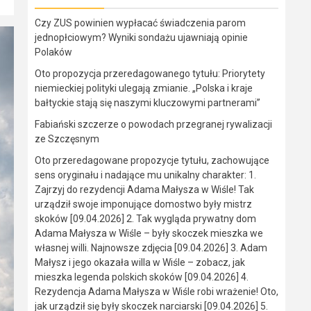
Czy ZUS powinien wypłacać świadczenia parom
jednopłciowym? Wyniki sondażu ujawniają opinie
Polaków
Oto propozycja przeredagowanego tytułu: Priorytety
niemieckiej polityki ulegają zmianie. „Polska i kraje
bałtyckie stają się naszymi kluczowymi partnerami”
Fabiański szczerze o powodach przegranej rywalizacji
ze Szczęsnym
Oto przeredagowane propozycje tytułu, zachowujące
sens oryginału i nadające mu unikalny charakter: 1.
Zajrzyj do rezydencji Adama Małysza w Wiśle! Tak
urządził swoje imponujące domostwo były mistrz
skoków [09.04.2026] 2. Tak wygląda prywatny dom
Adama Małysza w Wiśle – były skoczek mieszka we
własnej willi. Najnowsze zdjęcia [09.04.2026] 3. Adam
Małysz i jego okazała willa w Wiśle – zobacz, jak
mieszka legenda polskich skoków [09.04.2026] 4.
Rezydencja Adama Małysza w Wiśle robi wrażenie! Oto,
jak urządził się były skoczek narciarski [09.04.2026] 5.