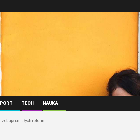
PORT
TECH
NAUKA
rzebuje śmiałych reform