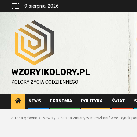
Przejdź
9 sierpnia, 2026
do
treści
WZORYIKOLORY.PL
KOLORY ŻYCIA CODZIENNEGO
NEWS
EKONOMIA
POLITYKA
ŚWIAT
S
Strona główna
News
Czas na zmiany w mieszkaniówce. Rynek pot