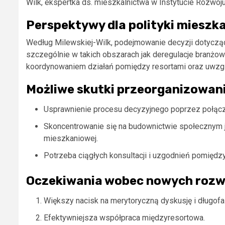
Wilk, ekspertka ds. mieszkalnictwa w Instytucie Rozwoj
Perspektywy dla polityki mieszk
Według Milewskiej-Wilk, podejmowanie decyzji dotyczą
szczególnie w takich obszarach jak deregulacje branż
koordynowaniem działań pomiędzy resortami oraz uwzg
Możliwe skutki przeorganizowan
Usprawnienie procesu decyzyjnego poprzez połącz
Skoncentrowanie się na budownictwie społecznym j
mieszkaniowej.
Potrzeba ciągłych konsultacji i uzgodnień pomiędz
Oczekiwania wobec nowych rozw
Większy nacisk na merytoryczną dyskusję i długof
Efektywniejsza współpraca międzyresortowa.