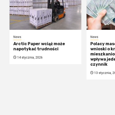
News
News
Arctic Paper wciąż może
Polacy mas
napotykać trudności
wnioski o k
mieszkanio
14 stycznia, 2026
wpływa jed
czynnik
13 stycznia, 2