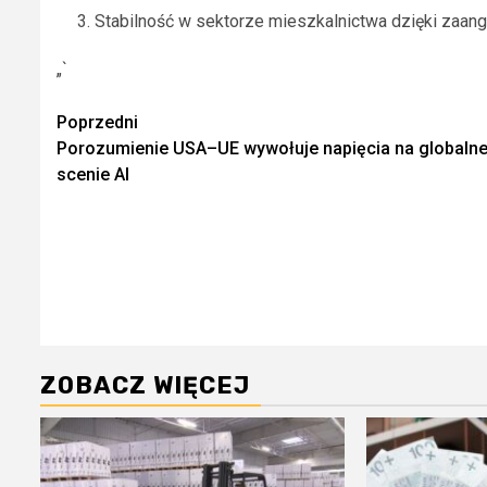
Stabilność w sektorze mieszkalnictwa dzięki zaan
„`
Zobacz
Poprzedni
Porozumienie USA–UE wywołuje napięcia na globalne
wpisy
scenie AI
ZOBACZ WIĘCEJ