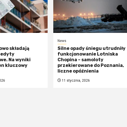
News
owo składają
Silne opady śniegu utrudniły
redyty
funkcjonowanie Lotniska
we. Na wyniki
Chopina – samoloty
en kluczowy
przekierowane do Poznania,
liczne opóźnienia
026
11 stycznia, 2026