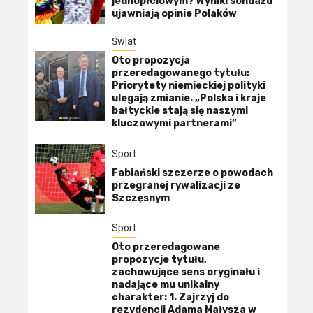
jednopłciowym? Wyniki sondażu
ujawniają opinie Polaków
Świat
Oto propozycja
przeredagowanego tytułu:
Priorytety niemieckiej polityki
ulegają zmianie. „Polska i kraje
bałtyckie stają się naszymi
kluczowymi partnerami”
Sport
Fabiański szczerze o powodach
przegranej rywalizacji ze
Szczęsnym
Sport
Oto przeredagowane
propozycje tytułu,
zachowujące sens oryginału i
nadające mu unikalny
charakter: 1. Zajrzyj do
rezydencji Adama Małysza w