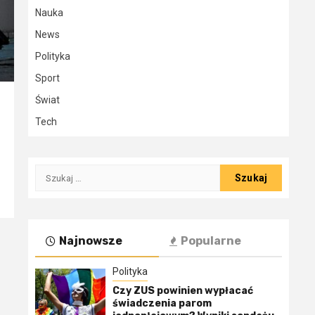
Nauka
News
Polityka
Sport
Świat
Tech
Szukaj:
Najnowsze
Popularne
Polityka
Czy ZUS powinien wypłacać
świadczenia parom