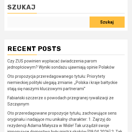
SZUKAJ
Szukaj
RECENT POSTS
Czy ZUS powinien wypłacać świadczenia parom
jednopłciowym? Wyniki sondażu ujawniają opinie Polaków
Oto propozycja przeredagowanego tytułu: Priorytety
niemieckiej polityki ulegają zmianie. „Polska i kraje bałtyckie
stają się naszymi kluczowymi partnerami”
Fabiański szczerze o powodach przegranej rywalizacji ze
Szczęsnym
Oto przeredagowane propozycje tytułu, zachowujące sens
oryginału i nadające mu unikalny charakter: 1. Zajrzyj do
rezydencji Adama Małysza w Wiśle! Tak urządził swoje
imponujące domostwo były mistrz skoków [09.04.2026] 2. Tak