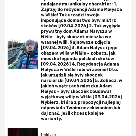
nadające mu unikalny charakter: 1.
Zajrzyj do rezydencji Adama Małysza
w Wiśle! Tak urządził swoje
imponujące domostwo były mistrz
skoków [09.04.2026] 2. Tak wygląda
prywatny dom Adama Małysza w
Wiśle – były skoczek mieszka we
własnej willi. Najnowsze zdjęcia
[09.04.2026] 3. Adam Małysz i jego
okazała willa w Wiśle – zobacz, jak
mieszka legenda polskich skoków
[09.04.2026] 4. Rezydencja Adama
Małysza w Wiśle robi wrażenie! Oto,
jak urządził się były skoczek
narciarski [09.04.2026] 5. Zobacz, w
jakich wnętrzach mieszka Adam
Małysz – były skoczek zbudował
wyjątkową willę w Wiśle [09.04.2026]
Wybierz, która z propozycji najlepiej
odpowiada Twoim oczekiwaniom lub
daj znać, jeśli chcesz kolejne
warianty.
Polityka