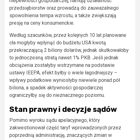
niepewności gospodarczej, hamują działalność
przedsiębiorstw oraz prowadzą do zauważalnego
spowolnienia tempa wzrostu, a także zwiększają
presję na ceny konsumenckie.
Według szacunków, przez kolejnych 10 lat planowane
cła mogłyby wpłynąć do budżetu USA kwotą
przekraczającą 2 biliony dolarów, jednak skutkowałoby
to jednoczesną stratą nawet 1% PKB. Jeśli jednak
obciążenia zostałyby wstrzymane na podstawie
ustawy IEEPA, efekt byłby o wiele łagodniejszy –
wpływy podatkowe wyniosłyby niewiele ponad pół
biliona, a spadek aktywności gospodarczej
ograniczyłby się do nieznacznego poziomu.
Stan prawny i decyzje sądów
Pomimo wyroku sądu apelacyjnego, który
zakwestionował część taryf wprowadzonych przez
poprzednią administrację, znaczących zmian w