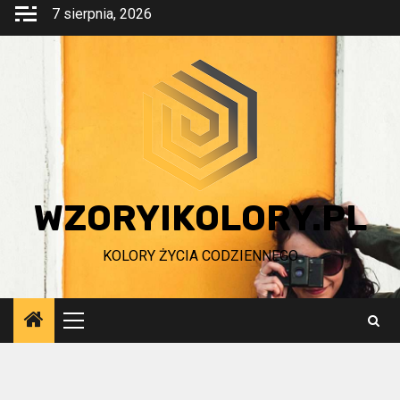
Przejdź
7 sierpnia, 2026
do
treści
WZORYIKOLORY.PL
KOLORY ŻYCIA CODZIENNEGO
Menu
główne