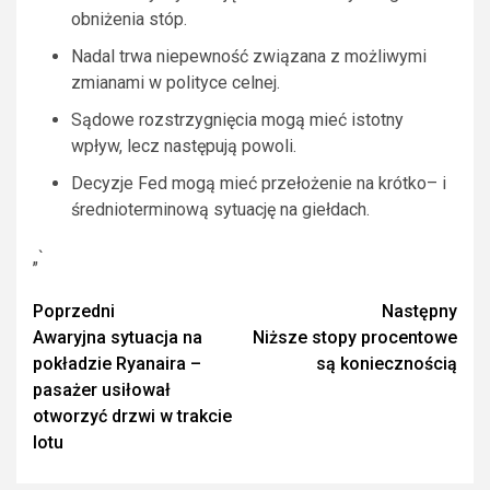
obniżenia stóp.
Nadal trwa niepewność związana z możliwymi
zmianami w polityce celnej.
Sądowe rozstrzygnięcia mogą mieć istotny
wpływ, lecz następują powoli.
Decyzje Fed mogą mieć przełożenie na krótko– i
średnioterminową sytuację na giełdach.
„`
Zobacz
Poprzedni
Następny
Awaryjna sytuacja na
Niższe stopy procentowe
wpisy
pokładzie Ryanaira –
są koniecznością
pasażer usiłował
otworzyć drzwi w trakcie
lotu