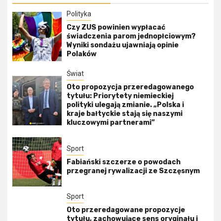
Polityka
Czy ZUS powinien wypłacać
świadczenia parom jednopłciowym?
Wyniki sondażu ujawniają opinie
Polaków
Świat
Oto propozycja przeredagowanego
tytułu: Priorytety niemieckiej
polityki ulegają zmianie. „Polska i
kraje bałtyckie stają się naszymi
kluczowymi partnerami”
Sport
Fabiański szczerze o powodach
przegranej rywalizacji ze Szczęsnym
Sport
Oto przeredagowane propozycje
tytułu, zachowujące sens oryginału i