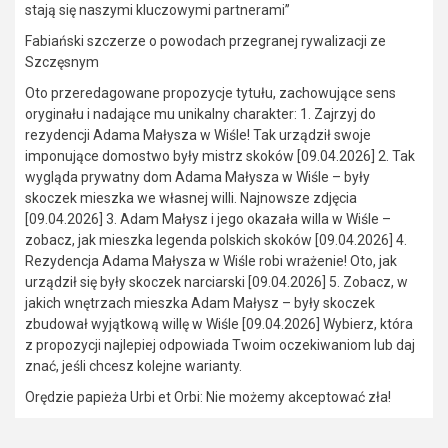
stają się naszymi kluczowymi partnerami”
Fabiański szczerze o powodach przegranej rywalizacji ze
Szczęsnym
Oto przeredagowane propozycje tytułu, zachowujące sens
oryginału i nadające mu unikalny charakter: 1. Zajrzyj do
rezydencji Adama Małysza w Wiśle! Tak urządził swoje
imponujące domostwo były mistrz skoków [09.04.2026] 2. Tak
wygląda prywatny dom Adama Małysza w Wiśle – były
skoczek mieszka we własnej willi. Najnowsze zdjęcia
[09.04.2026] 3. Adam Małysz i jego okazała willa w Wiśle –
zobacz, jak mieszka legenda polskich skoków [09.04.2026] 4.
Rezydencja Adama Małysza w Wiśle robi wrażenie! Oto, jak
urządził się były skoczek narciarski [09.04.2026] 5. Zobacz, w
jakich wnętrzach mieszka Adam Małysz – były skoczek
zbudował wyjątkową willę w Wiśle [09.04.2026] Wybierz, która
z propozycji najlepiej odpowiada Twoim oczekiwaniom lub daj
znać, jeśli chcesz kolejne warianty.
Orędzie papieża Urbi et Orbi: Nie możemy akceptować zła!