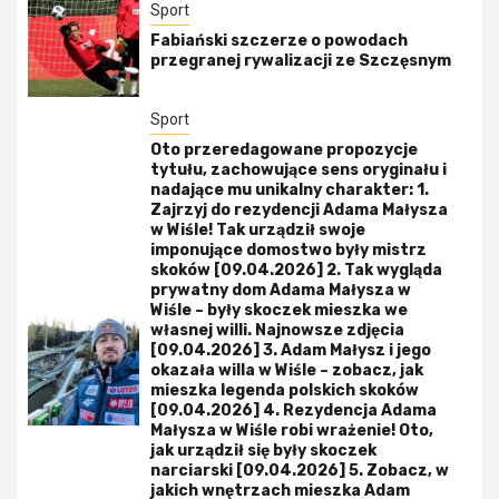
Sport
Fabiański szczerze o powodach
przegranej rywalizacji ze Szczęsnym
Sport
Oto przeredagowane propozycje
tytułu, zachowujące sens oryginału i
nadające mu unikalny charakter: 1.
Zajrzyj do rezydencji Adama Małysza
w Wiśle! Tak urządził swoje
imponujące domostwo były mistrz
skoków [09.04.2026] 2. Tak wygląda
prywatny dom Adama Małysza w
Wiśle – były skoczek mieszka we
własnej willi. Najnowsze zdjęcia
[09.04.2026] 3. Adam Małysz i jego
okazała willa w Wiśle – zobacz, jak
mieszka legenda polskich skoków
[09.04.2026] 4. Rezydencja Adama
Małysza w Wiśle robi wrażenie! Oto,
jak urządził się były skoczek
narciarski [09.04.2026] 5. Zobacz, w
jakich wnętrzach mieszka Adam