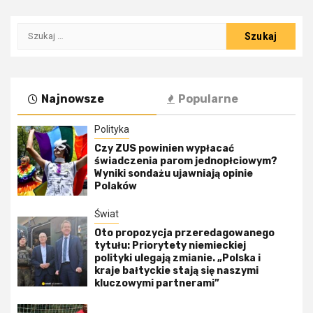
Szukaj:
Najnowsze
Popularne
Polityka
Czy ZUS powinien wypłacać
świadczenia parom jednopłciowym?
Wyniki sondażu ujawniają opinie
Polaków
Świat
Oto propozycja przeredagowanego
tytułu: Priorytety niemieckiej
polityki ulegają zmianie. „Polska i
kraje bałtyckie stają się naszymi
kluczowymi partnerami”