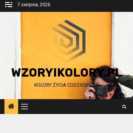
Przejdź
7 sierpnia, 2026
do
treści
WZORYIKOLORY.PL
KOLORY ŻYCIA CODZIENNEGO
Menu
główne