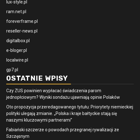
lux-style.pl
ram.net.pl
foreverframe.pl
reseller-news.pl
digitalbox.pl
e-bloger.pl
localwire.pl
gp7.pl
OSTATNIE WPISY
Czy ZUS powinien wypłacać świadczenia parom
jednopłciowym? Wyniki sondażu ujawniają opinie Polaków
Oto propozycja przeredagowanego tytułu: Priorytety niemieckiej
polityki ulegają zmianie. „Polska i kraje bałtyckie stają się
naszymi kluczowymi partnerami”
Fabiański szczerze o powodach przegranej rywalizacji ze
Szczęsnym