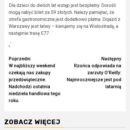
Dla dzieci do dwóch lat wstęp jest bezpłatny. Dorośli
mogą nabyć bilet za 59 złotych. Należy pamiętać, że
strefa gastronomiczna jest dodatkowo płatna. Dojazd z
Warszawy jest łatwy – kierujemy się na Wisłostradę, a
następnie trasę E77.
„`
Zobacz
Poprzedni
Następny
W najbliższy weekend
Rzońca odpowiada na
wpisy
czekają nas zakupy
zarzuty O’Reilly:
przedświąteczne.
Najmroczniejsze jest pod
Nadchodzi ostatnia
latarnią
niedziela handlowa tego
roku.
ZOBACZ WIĘCEJ