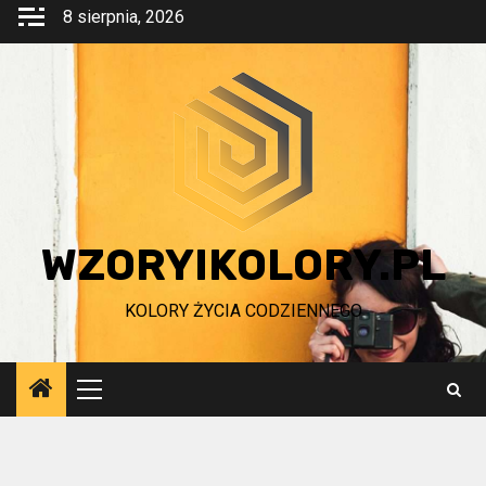
Przejdź
8 sierpnia, 2026
do
treści
WZORYIKOLORY.PL
KOLORY ŻYCIA CODZIENNEGO
Menu
główne