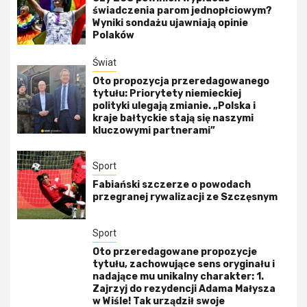
świadczenia parom jednopłciowym?
Wyniki sondażu ujawniają opinie
Polaków
Świat
Oto propozycja przeredagowanego
tytułu: Priorytety niemieckiej
polityki ulegają zmianie. „Polska i
kraje bałtyckie stają się naszymi
kluczowymi partnerami”
Sport
Fabiański szczerze o powodach
przegranej rywalizacji ze Szczęsnym
Sport
Oto przeredagowane propozycje
tytułu, zachowujące sens oryginału i
nadające mu unikalny charakter: 1.
Zajrzyj do rezydencji Adama Małysza
w Wiśle! Tak urządził swoje