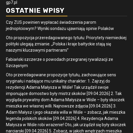
gp7.pl
OSTATNIE WPISY
Czy ZUS powinien wypłacać świadczenia parom
jednopłciowym? Wyniki sondażu ujawniają opinie Polaków
Oto propozycja przeredagowanego tytułu: Priorytety niemieckiej
polityki ulegają zmianie. „Polska i kraje bałtyckie stają się
naszymi kluczowymi partnerami”
Fabiański szczerze o powodach przegranej rywalizacji ze
Szczęsnym
Oto przeredagowane propozycje tytułu, zachowujące sens
oryginału i nadające mu unikalny charakter: 1. Zajrzyj do
rezydencji Adama Małysza w Wiśle! Tak urządził swoje
imponujące domostwo były mistrz skoków [09.04.2026] 2. Tak
wygląda prywatny dom Adama Małysza w Wiśle – były skoczek
mieszka we własnej willi. Najnowsze zdjęcia [09.04.2026] 3.
Adam Małysz i jego okazała willa w Wiśle – zobacz, jak mieszka
legenda polskich skoków [09.04.2026] 4. Rezydencja Adama
Małysza w Wiśle robi wrażenie! Oto, jak urządził się były skoczek
narciarski [09.04.2026] 5. Zobacz, w jakich wnętrzach mieszka