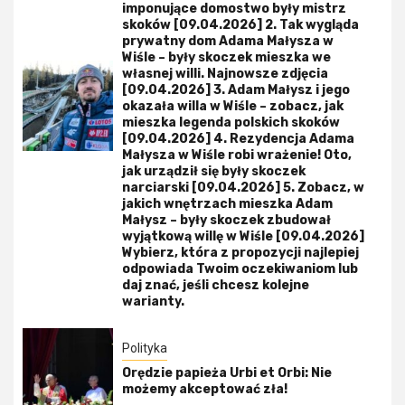
imponujące domostwo były mistrz
skoków [09.04.2026] 2. Tak wygląda
prywatny dom Adama Małysza w
Wiśle – były skoczek mieszka we
własnej willi. Najnowsze zdjęcia
[09.04.2026] 3. Adam Małysz i jego
okazała willa w Wiśle – zobacz, jak
mieszka legenda polskich skoków
[09.04.2026] 4. Rezydencja Adama
Małysza w Wiśle robi wrażenie! Oto,
jak urządził się były skoczek
narciarski [09.04.2026] 5. Zobacz, w
jakich wnętrzach mieszka Adam
Małysz – były skoczek zbudował
wyjątkową willę w Wiśle [09.04.2026]
Wybierz, która z propozycji najlepiej
odpowiada Twoim oczekiwaniom lub
daj znać, jeśli chcesz kolejne
warianty.
Polityka
Orędzie papieża Urbi et Orbi: Nie
możemy akceptować zła!