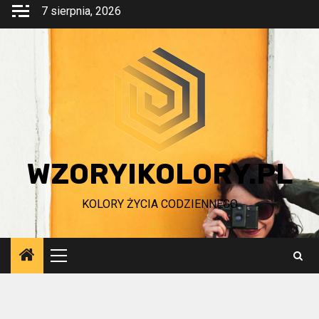
Przejdź
7 sierpnia, 2026
do
treści
WZORYIKOLORY.PL
KOLORY ŻYCIA CODZIENNEGO
Menu
główne