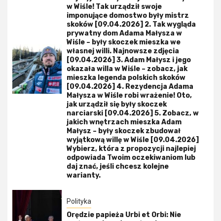
w Wiśle! Tak urządził swoje
imponujące domostwo były mistrz
skoków [09.04.2026] 2. Tak wygląda
prywatny dom Adama Małysza w
Wiśle – były skoczek mieszka we
własnej willi. Najnowsze zdjęcia
[09.04.2026] 3. Adam Małysz i jego
okazała willa w Wiśle – zobacz, jak
mieszka legenda polskich skoków
[09.04.2026] 4. Rezydencja Adama
Małysza w Wiśle robi wrażenie! Oto,
jak urządził się były skoczek
narciarski [09.04.2026] 5. Zobacz, w
jakich wnętrzach mieszka Adam
Małysz – były skoczek zbudował
wyjątkową willę w Wiśle [09.04.2026]
Wybierz, która z propozycji najlepiej
odpowiada Twoim oczekiwaniom lub
daj znać, jeśli chcesz kolejne
warianty.
Polityka
Orędzie papieża Urbi et Orbi: Nie