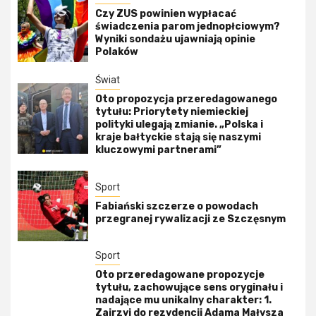
Czy ZUS powinien wypłacać
świadczenia parom jednopłciowym?
Wyniki sondażu ujawniają opinie
Polaków
Świat
Oto propozycja przeredagowanego
tytułu: Priorytety niemieckiej
polityki ulegają zmianie. „Polska i
kraje bałtyckie stają się naszymi
kluczowymi partnerami”
Sport
Fabiański szczerze o powodach
przegranej rywalizacji ze Szczęsnym
Sport
Oto przeredagowane propozycje
tytułu, zachowujące sens oryginału i
nadające mu unikalny charakter: 1.
Zajrzyj do rezydencji Adama Małysza