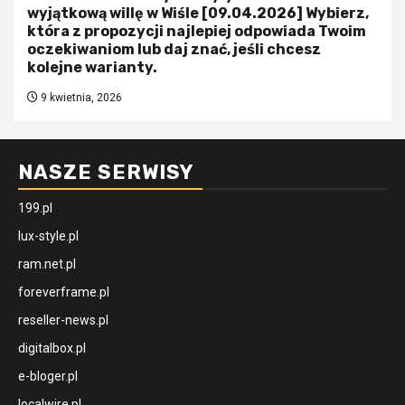
wyjątkową willę w Wiśle [09.04.2026] Wybierz,
która z propozycji najlepiej odpowiada Twoim
oczekiwaniom lub daj znać, jeśli chcesz
kolejne warianty.
9 kwietnia, 2026
NASZE SERWISY
199.pl
lux-style.pl
ram.net.pl
foreverframe.pl
reseller-news.pl
digitalbox.pl
e-bloger.pl
localwire.pl