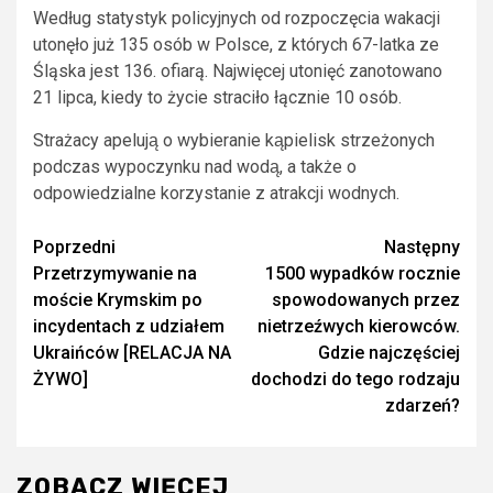
Według statystyk policyjnych od rozpoczęcia wakacji
utonęło już 135 osób w Polsce, z których 67-latka ze
Śląska jest 136. ofiarą. Najwięcej utonięć zanotowano
21 lipca, kiedy to życie straciło łącznie 10 osób.
Strażacy apelują o wybieranie kąpielisk strzeżonych
podczas wypoczynku nad wodą, a także o
odpowiedzialne korzystanie z atrakcji wodnych.
Zobacz
Poprzedni
Następny
Przetrzymywanie na
1500 wypadków rocznie
wpisy
moście Krymskim po
spowodowanych przez
incydentach z udziałem
nietrzeźwych kierowców.
Ukraińców [RELACJA NA
Gdzie najczęściej
ŻYWO]
dochodzi do tego rodzaju
zdarzeń?
ZOBACZ WIĘCEJ