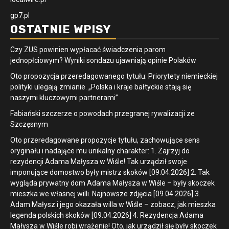
gp7.pl
OSTATNIE WPISY
Czy ZUS powinien wypłacać świadczenia parom
jednopłciowym? Wyniki sondażu ujawniają opinie Polaków
Oto propozycja przeredagowanego tytułu: Priorytety niemieckiej
polityki ulegają zmianie. „Polska i kraje bałtyckie stają się
naszymi kluczowymi partnerami”
Fabiański szczerze o powodach przegranej rywalizacji ze
Szczęsnym
Oto przeredagowane propozycje tytułu, zachowujące sens
oryginału i nadające mu unikalny charakter: 1. Zajrzyj do
rezydencji Adama Małysza w Wiśle! Tak urządził swoje
imponujące domostwo były mistrz skoków [09.04.2026] 2. Tak
wygląda prywatny dom Adama Małysza w Wiśle – były skoczek
mieszka we własnej willi. Najnowsze zdjęcia [09.04.2026] 3.
Adam Małysz i jego okazała willa w Wiśle – zobacz, jak mieszka
legenda polskich skoków [09.04.2026] 4. Rezydencja Adama
Małysza w Wiśle robi wrażenie! Oto, jak urządził się były skoczek