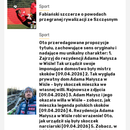
Sport
Fabiański szczerze o powodach
przegranej rywalizacji ze Szczęsnym
Sport
Oto przeredagowane propozycje
tytułu, zachowujące sens oryginału i
nadające mu unikalny charakter: 1.
Zajrzyj do rezydencji Adama Małysza
w Wiśle! Tak urządził swoje
imponujące domostwo były mistrz
skoków [09.04.2026] 2. Tak wygląda
prywatny dom Adama Małysza w
Wiśle – były skoczek mieszka we
własnej willi. Najnowsze zdjęcia
[09.04.2026] 3. Adam Małysz i jego
okazała willa w Wiśle – zobacz, jak
mieszka legenda polskich skoków
[09.04.2026] 4. Rezydencja Adama
Małysza w Wiśle robi wrażenie! Oto,
jak urządził się były skoczek
narciarski [09.04.2026] 5. Zobacz, w