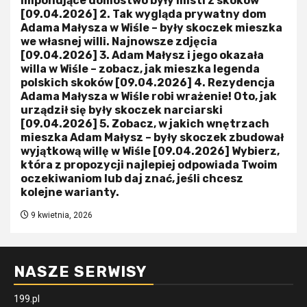
imponujące domostwo były mistrz skoków
[09.04.2026] 2. Tak wygląda prywatny dom
Adama Małysza w Wiśle – były skoczek mieszka
we własnej willi. Najnowsze zdjęcia
[09.04.2026] 3. Adam Małysz i jego okazała
willa w Wiśle – zobacz, jak mieszka legenda
polskich skoków [09.04.2026] 4. Rezydencja
Adama Małysza w Wiśle robi wrażenie! Oto, jak
urządził się były skoczek narciarski
[09.04.2026] 5. Zobacz, w jakich wnętrzach
mieszka Adam Małysz – były skoczek zbudował
wyjątkową willę w Wiśle [09.04.2026] Wybierz,
która z propozycji najlepiej odpowiada Twoim
oczekiwaniom lub daj znać, jeśli chcesz
kolejne warianty.
9 kwietnia, 2026
NASZE SERWISY
199.pl