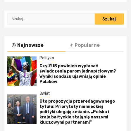
Szukaj:
Najnowsze
Popularne
Polityka
Czy ZUS powinien wypłacać
świadczenia parom jednopłciowym?
Wyniki sondażu ujawniają opinie
Polaków
Świat
Oto propozycja przeredagowanego
tytułu: Priorytety niemieckiej
polityki ulegają zmianie. „Polska i
kraje bałtyckie stają się naszymi
kluczowymi partnerami”