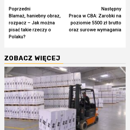
Zobacz
Poprzedni
Następny
Blamaż, haniebny obraz,
Praca w CBA: Zarobki na
wpisy
rozpacz – Jak można
poziomie 5500 zł brutto
pisać takie rzeczy o
oraz surowe wymagania
Polaku?
ZOBACZ WIĘCEJ