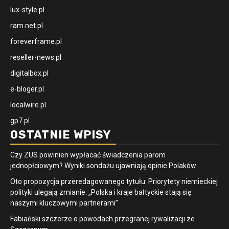
lux-style.pl
ram.net.pl
foreverframe.pl
reseller-news.pl
digitalbox.pl
e-bloger.pl
localwire.pl
gp7.pl
OSTATNIE WPISY
Czy ZUS powinien wypłacać świadczenia parom
jednopłciowym? Wyniki sondażu ujawniają opinie Polaków
Oto propozycja przeredagowanego tytułu: Priorytety niemieckiej
polityki ulegają zmianie. „Polska i kraje bałtyckie stają się
naszymi kluczowymi partnerami”
Fabiański szczerze o powodach przegranej rywalizacji ze