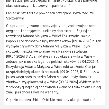
niemieckiej polityki ulegają zmianie. „Polska i kraje bałtyckie
stają się naszymi kluczowymi partnerami”
Fabiański szczerze o powodach przegranej rywalizacji ze
Szczęsnym
Oto przeredagowane propozycje tytułu, zachowujące sens
oryginału i nadające mu unikalny charakter: 1. Zajrzyj do
rezydencji Adama Małysza w Wiśle! Tak urządził swoje
imponujące domostwo były mistrz skoków [09.04.2026] 2. Tak
wygląda prywatny dom Adama Małysza w Wiśle – były
skoczek mieszka we własnej willi. Najnowsze zdjęcia
[09.04.2026] 3. Adam Małysz i jego okazała willa w Wiśle –
zobacz, jak mieszka legenda polskich skoków [09.04.2026] 4.
Rezydencja Adama Małysza w Wiśle robi wrażenie! Oto, jak
urządził się były skoczek narciarski [09.04.2026] 5. Zobacz, w
jakich wnętrzach mieszka Adam Małysz – były skoczek
zbudował wyjątkową willę w Wiśle [09.04.2026] Wybierz, która
z propozycji najlepiej odpowiada Twoim oczekiwaniom lub daj
znać, jeśli chcesz kolejne warianty.
Orędzie papieża Urbi et Orbi: Nie możemy akceptować zła!