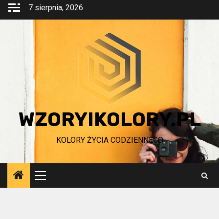
Przejdź
7 sierpnia, 2026
do
treści
WZORYIKOLORY.PL
KOLORY ŻYCIA CODZIENNEGO
Menu
główne