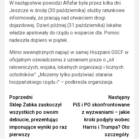
W następstwie powodzi Alfafar była przez kilka dni.
Jeszcze w środę (30 października) służby ratunkowe
informowały, że pracują nad otwarciem drogi
dojazdowej. Dzień później (31 października) lokalne
władze apelowały do rządu o wsparcie dla. Pomoc
nadeszła dopiero w piątek.
Mimo wewnętrznych napięć w samej Hiszpanii GSCF w
oficjalnym oświadczeniu z uznaniem pisze o „sił
ratowniczych, wojska, lokalnych organizacji i licznych
ochotników”. „Możemy tylko podziwiać starania
hiszpańskiego rządu i” – podkreśla organizacja.
Zobacz
Poprzedni
Następny
Sklep Żabka zaskoczył
PiS i PO skonfrontowane
wpisy
wszystkich po swoim
z wyzwaniami – jakie
debiucie, prezentując
kroki podjęły wobec
imponujące wyniki po raz
Harris i Trumpa? Oto
pierwszy
szczegóły.