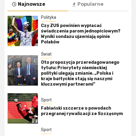
Najnowsze
Popularne
Polityka
Czy ZUS powinien wypłacać
świadczenia parom jednopłciowym?
Wyniki sondażu ujawniają opinie
Polaków
Świat
Oto propozycja przeredagowanego
tytułu: Priorytety niemieckiej
polityki ulegają zmianie. „Polska i
kraje bałtyckie stają się naszymi
kluczowymi partnerami”
Sport
Fabiański szczerze o powodach
przegranej rywalizacji ze Szczęsnym
Sport