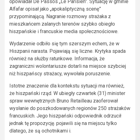
opowiadał De Passos „Le Parisien”. Sytuację w gminie
Alfafar opisał jako „apokaliptyczną scenę”
przypominającą. Nagranie rozmowy strażaka z
mieszkańcem zalanych terenów szybko obiegło
hiszpańskie i francuskie media społecznościowe.
Wydarzenie odbiło się tym szerszym echem, że w
Hiszpanii narasta. Pojawiają się liczne. Krytyka spada
również na służby ratunkowe. Informacja, że
zagraniczni wolontariusze dotarli na miejsce szybciej
niż hiszpańscy strażacy, wywołała poruszenie.
Istotne znaczenie dla kontekstu sytuacji ma również,
że hiszpański rząd. W ubiegły czwartek (31) minister
spraw wewnętrznych Bruno Retailleau zaoferował
wysłanie do poszkodowanych regionów 250 strażaków
francuskich. Jego hiszpański odpowiednik odrzucił
jednak tę propozycję. pojawili się na miejscu tylko
dlatego, że są ochotnikami i.