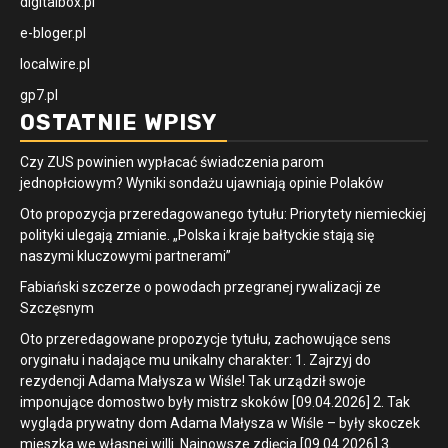
digitalbox.pl
e-bloger.pl
localwire.pl
gp7.pl
OSTATNIE WPISY
Czy ZUS powinien wypłacać świadczenia parom
jednopłciowym? Wyniki sondażu ujawniają opinie Polaków
Oto propozycja przeredagowanego tytułu: Priorytety niemieckiej
polityki ulegają zmianie. „Polska i kraje bałtyckie stają się
naszymi kluczowymi partnerami”
Fabiański szczerze o powodach przegranej rywalizacji ze
Szczęsnym
Oto przeredagowane propozycje tytułu, zachowujące sens
oryginału i nadające mu unikalny charakter: 1. Zajrzyj do
rezydencji Adama Małysza w Wiśle! Tak urządził swoje
imponujące domostwo były mistrz skoków [09.04.2026] 2. Tak
wygląda prywatny dom Adama Małysza w Wiśle – były skoczek
mieszka we własnej willi. Najnowsze zdjęcia [09.04.2026] 3.