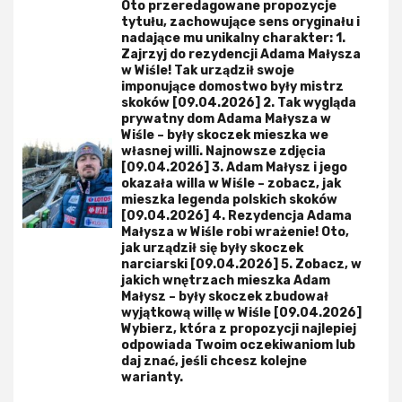
Oto przeredagowane propozycje
tytułu, zachowujące sens oryginału i
nadające mu unikalny charakter: 1.
Zajrzyj do rezydencji Adama Małysza
w Wiśle! Tak urządził swoje
imponujące domostwo były mistrz
skoków [09.04.2026] 2. Tak wygląda
prywatny dom Adama Małysza w
Wiśle – były skoczek mieszka we
własnej willi. Najnowsze zdjęcia
[09.04.2026] 3. Adam Małysz i jego
okazała willa w Wiśle – zobacz, jak
mieszka legenda polskich skoków
[09.04.2026] 4. Rezydencja Adama
Małysza w Wiśle robi wrażenie! Oto,
jak urządził się były skoczek
narciarski [09.04.2026] 5. Zobacz, w
jakich wnętrzach mieszka Adam
Małysz – były skoczek zbudował
wyjątkową willę w Wiśle [09.04.2026]
Wybierz, która z propozycji najlepiej
odpowiada Twoim oczekiwaniom lub
daj znać, jeśli chcesz kolejne
warianty.