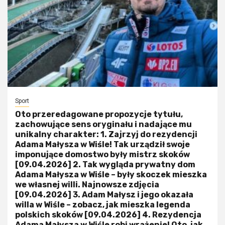
Sport
Oto przeredagowane propozycje tytułu,
zachowujące sens oryginału i nadające mu
unikalny charakter: 1. Zajrzyj do rezydencji
Adama Małysza w Wiśle! Tak urządził swoje
imponujące domostwo były mistrz skoków
[09.04.2026] 2. Tak wygląda prywatny dom
Adama Małysza w Wiśle – były skoczek mieszka
we własnej willi. Najnowsze zdjęcia
[09.04.2026] 3. Adam Małysz i jego okazała
willa w Wiśle – zobacz, jak mieszka legenda
polskich skoków [09.04.2026] 4. Rezydencja
Adama Małysza w Wiśle robi wrażenie! Oto, jak