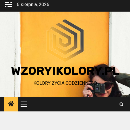
Przejdź
6 sierpnia, 2026
do
treści
WZORYIKOLORY.PL
KOLORY ŻYCIA CODZIENNEGO
Menu
główne