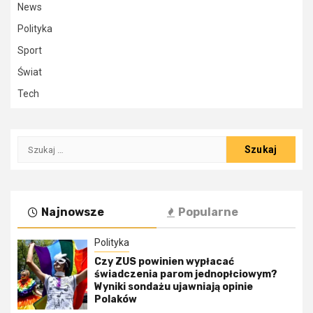
News
Polityka
Sport
Świat
Tech
Szukaj:
Najnowsze
Popularne
Polityka
Czy ZUS powinien wypłacać
świadczenia parom jednopłciowym?
Wyniki sondażu ujawniają opinie
Polaków