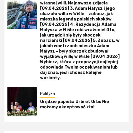
własnej willi. Najnowsze zdjęcia
[09.04.2026] 3. Adam Małysz i jego
okazała willa w Wiśle – zobacz, jak
mieszka legenda polskich skoków
[09.04.2026] 4. Rezydencja Adama
Małysza w Wiśle robi wrażenie! Oto,
jak urządził się były skoczek
narciarski [09.04.2026] 5. Zobacz, w
jakich wnętrzach mieszka Adam
Małysz – były skoczek zbudował
wyjątkową willę w Wiśle [09.04.2026]
Wybierz, która z propozycji najlepiej
odpowiada Twoim oczekiwaniom lub
daj znać, jeśli chcesz kolejne
warianty.
Polityka
Orędzie papieża Urbi et Orbi: Nie
możemy akceptować zła!