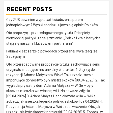
RECENT POSTS
Czy ZUS powinien wypłacać świadczenia parom
jednopłciowym? Wyniki sondażu ujawniają opinie Polaków
Oto propozycja przeredagowanego tytułu: Priorytety
niemieckiej polityki ulegają zmianie. „Polska i kraje bałtyckie
stają się naszymi kluczowymi partnerami”
Fabiański szczerze o powodach przegranej rywalizacji ze
Szczęsnym
Oto przeredagowane propozycje tytułu, zachowujące sens
oryginału i nadające mu unikalny charakter: 1. Zajrzyj do
rezydencji Adama Małysza w Wiśle! Tak urządził swoje
imponujące domostwo były mistrz skoków [09.04.2026] 2. Tak
wygląda prywatny dom Adama Małysza w Wiśle – były
skoczek mieszka we własnej willi. Najnowsze zdjęcia
[09.04.2026] 3. Adam Małysz i jego okazała willa w Wiśle –
zobacz, jak mieszka legenda polskich skoków [09.04.2026] 4.
Rezydencja Adama Małysza w Wiśle robi wrażenie! Oto, jak
urządził się były skoczek narciarski [09.04.2026] 5. Zobacz, w