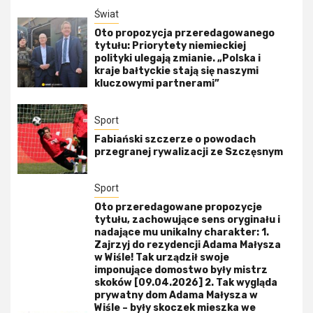
Świat
Oto propozycja przeredagowanego
tytułu: Priorytety niemieckiej
polityki ulegają zmianie. „Polska i
kraje bałtyckie stają się naszymi
kluczowymi partnerami”
Sport
Fabiański szczerze o powodach
przegranej rywalizacji ze Szczęsnym
Sport
Oto przeredagowane propozycje
tytułu, zachowujące sens oryginału i
nadające mu unikalny charakter: 1.
Zajrzyj do rezydencji Adama Małysza
w Wiśle! Tak urządził swoje
imponujące domostwo były mistrz
skoków [09.04.2026] 2. Tak wygląda
prywatny dom Adama Małysza w
Wiśle – były skoczek mieszka we