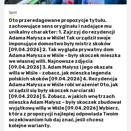
Sport
Oto przeredagowane propozycje tytułu,
zachowujące sens oryginału i nadające mu
unikalny charakter: 1. Zajrzyj do rezydencji
Adama Małysza w Wiśle! Tak urządził swoje
imponujące domostwo były mistrz skoków
[09.04.2026] 2. Tak wygląda prywatny dom
Adama Małysza w Wiśle – były skoczek mieszka
we własnej willi. Najnowsze zdjęcia
[09.04.2026] 3. Adam Małysz i jego okazała
willa w Wiśle – zobacz, jak mieszka legenda
polskich skoków [09.04.2026] 4. Rezydencja
Adama Małysza w Wiśle robi wrażenie! Oto, jak
urządził się były skoczek narciarski
[09.04.2026] 5. Zobacz, w jakich wnętrzach
mieszka Adam Małysz – były skoczek zbudował
wyjątkową willę w Wiśle [09.04.2026] Wybierz,
która z propozycji najlepiej odpowiada Twoim
oczekiwaniom lub daj znać, jeśli chcesz
kolejne warianty.