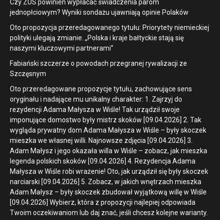
Czy ZUS powinien wypłacać świadczenia parom
jednopłciowym? Wyniki sondażu ujawniają opinie Polaków
Oto propozycja przeredagowanego tytułu: Priorytety niemieckiej
polityki ulegają zmianie. „Polska i kraje bałtyckie stają się
naszymi kluczowymi partnerami”
Fabiański szczerze o powodach przegranej rywalizacji ze
Szczęsnym
Oto przeredagowane propozycje tytułu, zachowujące sens
oryginału i nadające mu unikalny charakter: 1. Zajrzyj do
rezydencji Adama Małysza w Wiśle! Tak urządził swoje
imponujące domostwo były mistrz skoków [09.04.2026] 2. Tak
wygląda prywatny dom Adama Małysza w Wiśle – były skoczek
mieszka we własnej willi. Najnowsze zdjęcia [09.04.2026] 3.
Adam Małysz i jego okazała willa w Wiśle – zobacz, jak mieszka
legenda polskich skoków [09.04.2026] 4. Rezydencja Adama
Małysza w Wiśle robi wrażenie! Oto, jak urządził się były skoczek
narciarski [09.04.2026] 5. Zobacz, w jakich wnętrzach mieszka
Adam Małysz – były skoczek zbudował wyjątkową willę w Wiśle
[09.04.2026] Wybierz, która z propozycji najlepiej odpowiada
Twoim oczekiwaniom lub daj znać, jeśli chcesz kolejne warianty.