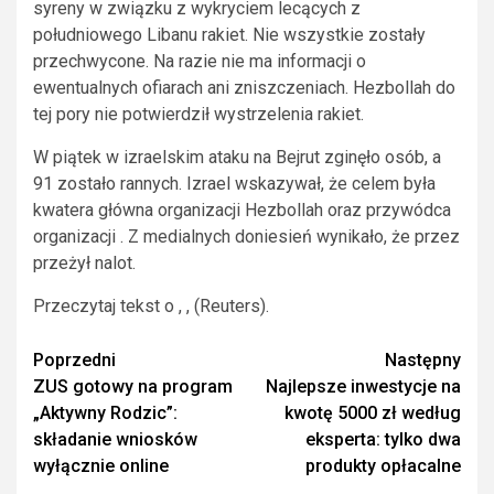
syreny w związku z wykryciem lecących z
południowego Libanu rakiet. Nie wszystkie zostały
przechwycone. Na razie nie ma informacji o
ewentualnych ofiarach ani zniszczeniach. Hezbollah do
tej pory nie potwierdził wystrzelenia rakiet.
W piątek w izraelskim ataku na Bejrut zginęło osób, a
91 zostało rannych. Izrael wskazywał, że celem była
kwatera główna organizacji Hezbollah oraz przywódca
organizacji . Z medialnych doniesień wynikało, że przez
przeżył nalot.
Przeczytaj tekst o , , (Reuters).
Zobacz
Poprzedni
Następny
ZUS gotowy na program
Najlepsze inwestycje na
wpisy
„Aktywny Rodzic”:
kwotę 5000 zł według
składanie wniosków
eksperta: tylko dwa
wyłącznie online
produkty opłacalne