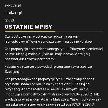
e-bloger.pl
localwire.pl
gp7.pl
OSTATNIE WPISY
Czy ZUS powinien wypłacać świadczenia parom
jednopłciowym? Wyniki sondażu ujawniają opinie Polaków
Oto propozycja przeredagowanego tytułu: Priorytety niemieckiej
polityki ulegają zmianie. „Polska i kraje bałtyckie stają się
naszymi kluczowymi partnerami”
Fabiański szczerze o powodach przegranej rywalizacji ze
Szczęsnym
Oto przeredagowane propozycje tytułu, zachowujące sens
oryginału i nadające mu unikalny charakter: 1. Zajrzyj do
rezydencji Adama Małysza w Wiśle! Tak urządził swoje
imponujące domostwo były mistrz skoków [09.04.2026] 2. Tak
wygląda prywatny dom Adama Małysza w Wiśle – były skoczek
mieszka we własnej willi. Najnowsze zdjęcia [09.04.2026] 3.