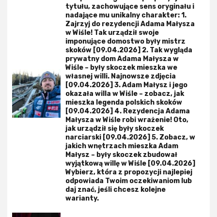
tytułu, zachowujące sens oryginału i
nadające mu unikalny charakter: 1.
Zajrzyj do rezydencji Adama Małysza
w Wiśle! Tak urządził swoje
imponujące domostwo były mistrz
skoków [09.04.2026] 2. Tak wygląda
prywatny dom Adama Małysza w
Wiśle – były skoczek mieszka we
własnej willi. Najnowsze zdjęcia
[09.04.2026] 3. Adam Małysz i jego
okazała willa w Wiśle – zobacz, jak
mieszka legenda polskich skoków
[09.04.2026] 4. Rezydencja Adama
Małysza w Wiśle robi wrażenie! Oto,
jak urządził się były skoczek
narciarski [09.04.2026] 5. Zobacz, w
jakich wnętrzach mieszka Adam
Małysz – były skoczek zbudował
wyjątkową willę w Wiśle [09.04.2026]
Wybierz, która z propozycji najlepiej
odpowiada Twoim oczekiwaniom lub
daj znać, jeśli chcesz kolejne
warianty.