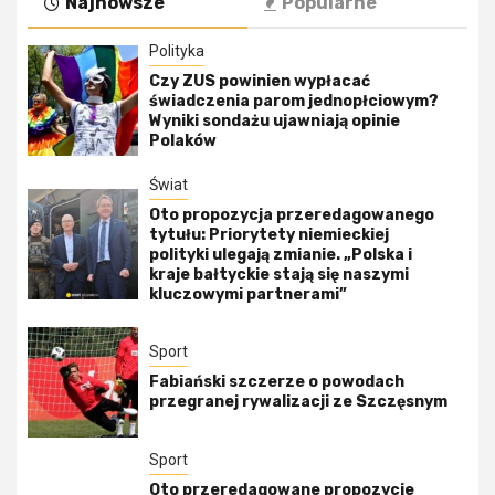
Najnowsze
Popularne
Polityka
Czy ZUS powinien wypłacać
świadczenia parom jednopłciowym?
Wyniki sondażu ujawniają opinie
Polaków
Świat
Oto propozycja przeredagowanego
tytułu: Priorytety niemieckiej
polityki ulegają zmianie. „Polska i
kraje bałtyckie stają się naszymi
kluczowymi partnerami”
Sport
Fabiański szczerze o powodach
przegranej rywalizacji ze Szczęsnym
Sport
Oto przeredagowane propozycje