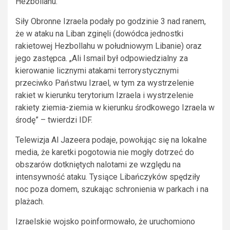
Hezbollahu.
Siły Obronne Izraela podały po godzinie 3 nad ranem,
że w ataku na Liban zginęli (dowódca jednostki
rakietowej Hezbollahu w południowym Libanie) oraz
jego zastępca. „Ali Ismail był odpowiedzialny za
kierowanie licznymi atakami terrorystycznymi
przeciwko Państwu Izrael, w tym za wystrzelenie
rakiet w kierunku terytorium Izraela i wystrzelenie
rakiety ziemia-ziemia w kierunku środkowego Izraela w
środę” – twierdzi IDF.
Telewizja Al Jazeera podaje, powołując się na lokalne
media, że karetki pogotowia nie mogły dotrzeć do
obszarów dotkniętych nalotami ze względu na
intensywność ataku. Tysiące Libańczyków spędziły
noc poza domem, szukając schronienia w parkach i na
plażach.
Izraelskie wojsko poinformowało, że uruchomiono