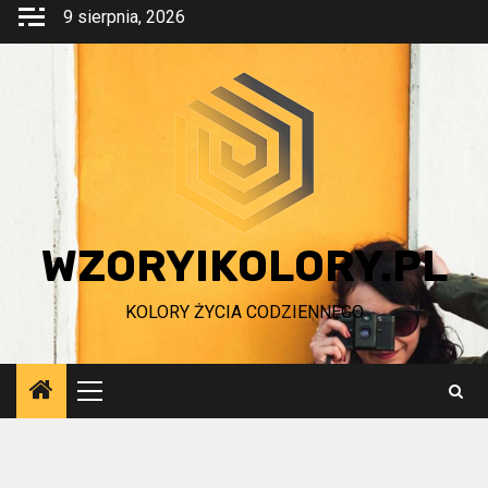
Przejdź
9 sierpnia, 2026
do
treści
WZORYIKOLORY.PL
KOLORY ŻYCIA CODZIENNEGO
Menu
główne