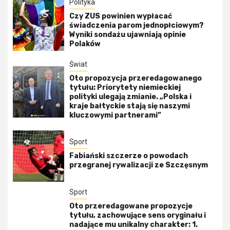
Polityka
Czy ZUS powinien wypłacać
świadczenia parom jednopłciowym?
Wyniki sondażu ujawniają opinie
Polaków
Świat
Oto propozycja przeredagowanego
tytułu: Priorytety niemieckiej
polityki ulegają zmianie. „Polska i
kraje bałtyckie stają się naszymi
kluczowymi partnerami”
Sport
Fabiański szczerze o powodach
przegranej rywalizacji ze Szczęsnym
Sport
Oto przeredagowane propozycje
tytułu, zachowujące sens oryginału i
nadające mu unikalny charakter: 1.