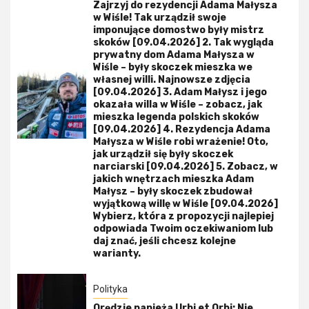
Zajrzyj do rezydencji Adama Małysza
w Wiśle! Tak urządził swoje
imponujące domostwo były mistrz
skoków [09.04.2026] 2. Tak wygląda
prywatny dom Adama Małysza w
Wiśle – były skoczek mieszka we
własnej willi. Najnowsze zdjęcia
[09.04.2026] 3. Adam Małysz i jego
okazała willa w Wiśle – zobacz, jak
mieszka legenda polskich skoków
[09.04.2026] 4. Rezydencja Adama
Małysza w Wiśle robi wrażenie! Oto,
jak urządził się były skoczek
narciarski [09.04.2026] 5. Zobacz, w
jakich wnętrzach mieszka Adam
Małysz – były skoczek zbudował
wyjątkową willę w Wiśle [09.04.2026]
Wybierz, która z propozycji najlepiej
odpowiada Twoim oczekiwaniom lub
daj znać, jeśli chcesz kolejne
warianty.
Polityka
Orędzie papieża Urbi et Orbi: Nie