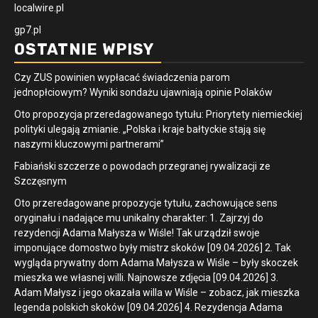
localwire.pl
gp7.pl
OSTATNIE WPISY
Czy ZUS powinien wypłacać świadczenia parom
jednopłciowym? Wyniki sondażu ujawniają opinie Polaków
Oto propozycja przeredagowanego tytułu: Priorytety niemieckiej
polityki ulegają zmianie. „Polska i kraje bałtyckie stają się
naszymi kluczowymi partnerami”
Fabiański szczerze o powodach przegranej rywalizacji ze
Szczęsnym
Oto przeredagowane propozycje tytułu, zachowujące sens
oryginału i nadające mu unikalny charakter: 1. Zajrzyj do
rezydencji Adama Małysza w Wiśle! Tak urządził swoje
imponujące domostwo były mistrz skoków [09.04.2026] 2. Tak
wygląda prywatny dom Adama Małysza w Wiśle – były skoczek
mieszka we własnej willi. Najnowsze zdjęcia [09.04.2026] 3.
Adam Małysz i jego okazała willa w Wiśle – zobacz, jak mieszka
legenda polskich skoków [09.04.2026] 4. Rezydencja Adama