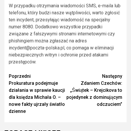
W przypadku otrzymania wiadomości SMS, e-maila lub
telefonu, który budzi nasze wątpliwości, warto zgłosić
ten incydent, przesyłając wiadomość na specjalny
numer 8080. Dodatkowo wszystkie przypadki
związane z fałszywymi stronami internetowymi czy
phishingiem można zgłaszać na adres
incydent@poczta-polska.pl
, co pomaga w eliminacji
niebezpiecznych witryn i ochronie przed atakami
przestępców.
Zobacz
Poprzedni
Następny
Prokuratura podejmuje
Zdaniem Czechów:
wpisy
działania w sprawie kaucji
„Świątek – Krejcikova to
dla księdza Michała O. –
pojedynek z dominującym
nowe fakty ujrzały światło
odczuciem”
dzienne