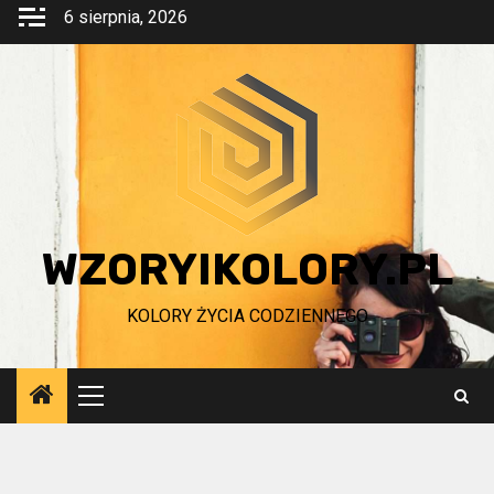
Przejdź
6 sierpnia, 2026
do
treści
WZORYIKOLORY.PL
KOLORY ŻYCIA CODZIENNEGO
Menu
główne