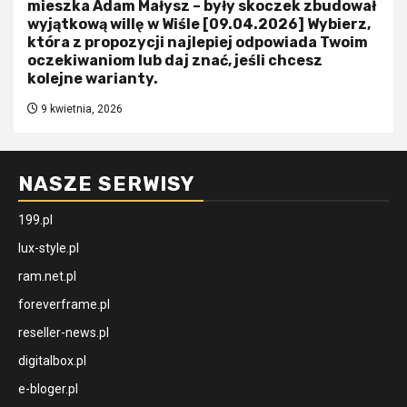
mieszka Adam Małysz – były skoczek zbudował
wyjątkową willę w Wiśle [09.04.2026] Wybierz,
która z propozycji najlepiej odpowiada Twoim
oczekiwaniom lub daj znać, jeśli chcesz
kolejne warianty.
9 kwietnia, 2026
NASZE SERWISY
199.pl
lux-style.pl
ram.net.pl
foreverframe.pl
reseller-news.pl
digitalbox.pl
e-bloger.pl