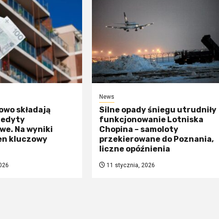
News
owo składają
Silne opady śniegu utrudniły
redyty
funkcjonowanie Lotniska
we. Na wyniki
Chopina – samoloty
en kluczowy
przekierowane do Poznania,
liczne opóźnienia
026
11 stycznia, 2026