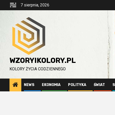
Przejdź
7 sierpnia, 2026
do
treści
WZORYIKOLORY.PL
KOLORY ŻYCIA CODZIENNEGO
NEWS
EKONOMIA
POLITYKA
ŚWIAT
S