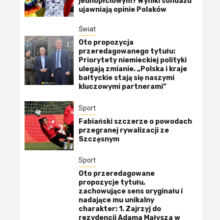
jednopłciowym? Wyniki sondażu
ujawniają opinie Polaków
Świat
Oto propozycja
przeredagowanego tytułu:
Priorytety niemieckiej polityki
ulegają zmianie. „Polska i kraje
bałtyckie stają się naszymi
kluczowymi partnerami”
Sport
Fabiański szczerze o powodach
przegranej rywalizacji ze
Szczęsnym
Sport
Oto przeredagowane
propozycje tytułu,
zachowujące sens oryginału i
nadające mu unikalny
charakter: 1. Zajrzyj do
rezydencji Adama Małysza w