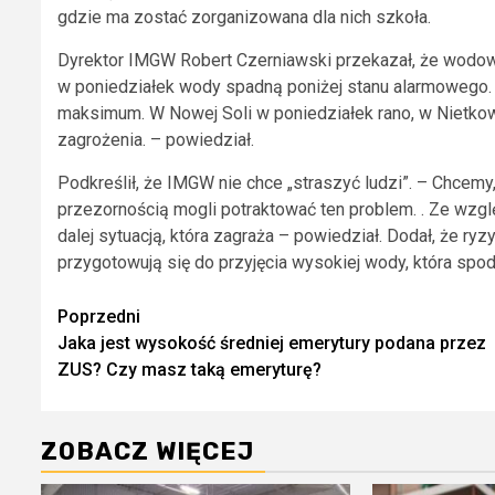
gdzie ma zostać zorganizowana dla nich szkoła.
Dyrektor IMGW Robert Czerniawski przekazał, że wodo
w poniedziałek wody spadną poniżej stanu alarmowego. 
maksimum. W Nowej Soli w poniedziałek rano, w Nietkowi
zagrożenia. – powiedział.
Podkreślił, że IMGW nie chce „straszyć ludzi”. – Chcemy
przezornością mogli potraktować ten problem. . Ze wzgl
dalej sytuacją, która zagraża – powiedział. Dodał, że r
przygotowują się do przyjęcia wysokiej wody, która sp
Zobacz
Poprzedni
Jaka jest wysokość średniej emerytury podana przez
wpisy
ZUS? Czy masz taką emeryturę?
ZOBACZ WIĘCEJ