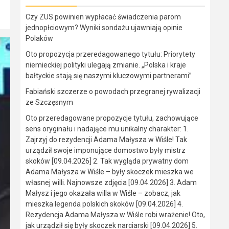
Czy ZUS powinien wypłacać świadczenia parom
jednopłciowym? Wyniki sondażu ujawniają opinie
Polaków
Oto propozycja przeredagowanego tytułu: Priorytety
niemieckiej polityki ulegają zmianie. „Polska i kraje
bałtyckie stają się naszymi kluczowymi partnerami”
Fabiański szczerze o powodach przegranej rywalizacji
ze Szczęsnym
Oto przeredagowane propozycje tytułu, zachowujące
sens oryginału i nadające mu unikalny charakter: 1.
Zajrzyj do rezydencji Adama Małysza w Wiśle! Tak
urządził swoje imponujące domostwo były mistrz
skoków [09.04.2026] 2. Tak wygląda prywatny dom
Adama Małysza w Wiśle – były skoczek mieszka we
własnej willi. Najnowsze zdjęcia [09.04.2026] 3. Adam
Małysz i jego okazała willa w Wiśle – zobacz, jak
mieszka legenda polskich skoków [09.04.2026] 4.
Rezydencja Adama Małysza w Wiśle robi wrażenie! Oto,
jak urządził się były skoczek narciarski [09.04.2026] 5.