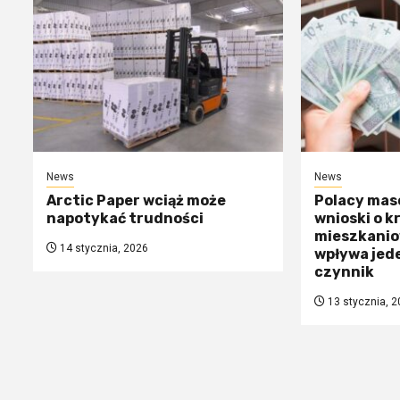
News
News
Arctic Paper wciąż może
Polacy mas
napotykać trudności
wnioski o k
mieszkanio
14 stycznia, 2026
wpływa jed
czynnik
13 stycznia, 2