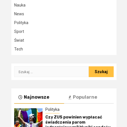
Nauka
News
Polityka
Sport
Świat
Tech
Szukaj:
Najnowsze
Popularne
Polityka
Czy ZUS powinien wypłacać
świadczenia parom