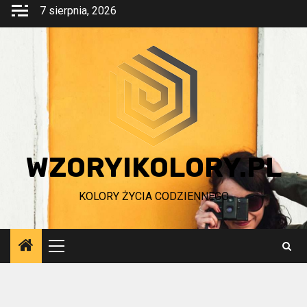
Przejdź
7 sierpnia, 2026
do
treści
WZORYIKOLORY.PL
KOLORY ŻYCIA CODZIENNEGO
Menu
główne