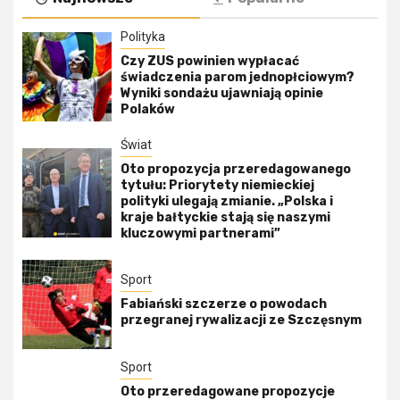
Polityka
Czy ZUS powinien wypłacać
świadczenia parom jednopłciowym?
Wyniki sondażu ujawniają opinie
Polaków
Świat
Oto propozycja przeredagowanego
tytułu: Priorytety niemieckiej
polityki ulegają zmianie. „Polska i
kraje bałtyckie stają się naszymi
kluczowymi partnerami”
Sport
Fabiański szczerze o powodach
przegranej rywalizacji ze Szczęsnym
Sport
Oto przeredagowane propozycje