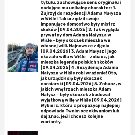
tytułu, zachowujące sens oryginału i
nadające mu unikalny charakter: 1.
Zajrzyj do rezydencji Adama Małysza
w Wiśle! Tak urządził swoje
imponujące domostwo były mistrz
skoków [09.04.2026] 2. Tak wygląda
prywatny dom Adama Małysza w
Wiśle – były skoczek mieszka we
własnej willi. Najnowsze zdjęcia
[09.04.2026] 3. Adam Małysz i jego
okazała willa w Wiśle – zobacz, jak
mieszka legenda polskich skoków
[09.04.2026] 4. Rezydencja Adama
Małysza w Wiśle robi wrażenie! Oto,
jak urządził się były skoczek
narciarski [09.04.2026] 5. Zobacz, w
jakich wnętrzach mieszka Adam
Małysz – były skoczek zbudował
wyjątkową willę w Wiśle [09.04.2026]
Wybierz, która z propozycji najlepiej
odpowiada Twoim oczekiwaniom lub
daj znać, jeśli chcesz kolejne
warianty.