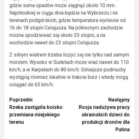
gdzie suma opadów może sięgnąć około 10 mm.
Najchłodniej w ciągu dnia będzie na Wybrzeżu i na
terenach podgórskich, gdzie temperatura wyniesie od
16 do 18 stopni Celsjusza. Na północnym zachodzie
można spodziewać się około 20 stopni, a na
wschodzie nawet do 23 stopni Celsjusza.
Z silnym wiatrem trzeba liczyć się nie tylko nad samym
morzem. Wysoko w Sudetach może wiać nawet do 110
km/h, a w Karpatach do 80 km/h. Silniejsze podmuchy
wystąpią również lokalnie w trakcie burz i wtedy mogą
osiągać do 65 km/h.
Zobacz
Poprzedni
Następny
Rzeka zastąpiła boisko:
Rosja nadużywa pracy
wpisy
przemiana miejskiego
ukrainskich dzieci do
terenu
produkcji dronów dla
Putina