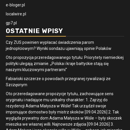
e-bloger.pl
localwire.pl
gp7.pl
OSTATNIE WPISY
Czy ZUS powinien wypłacać świadczenia parom
jednopłciowym? Wyniki sondażu ujawniają opinie Polaków
Oto propozycja przeredagowanego tytułu: Priorytety niemieckiej
polityki ulegają zmianie. „Polska i kraje bałtyckie stają się
naszymi kluczowymi partnerami”
Fabiański szczerze o powodach przegranej rywalizacji ze
Szczęsnym
Oto przeredagowane propozycje tytułu, zachowujące sens
oryginału i nadające mu unikalny charakter: 1. Zajrzyj do
rezydencji Adama Małysza w Wiśle! Tak urządził swoje
imponujące domostwo były mistrz skoków [09.04.2026] 2. Tak
wygląda prywatny dom Adama Małysza w Wiśle – były skoczek
mieszka we własnej willi. Najnowsze zdjęcia [09.04.2026] 3.