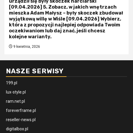
urządził się były skoczek narciarski
[09.04.2026] 5. Zobacz, w jakich wnętrzach
mieszka Adam Małysz – były skoczek zbudował
wyjątkową willę w Wiśle [09.04.2026] Wybierz,
która z propozycji najlepiej odpowiada Twoim
oczekiwaniom lub daj znać, jeśli chcesz
kolejne warianty.
9 kwietnia, 2026
NASZE SERWISY
199.pl
lux-style.pl
ram.net.pl
foreverframe.pl
reseller-news.pl
digitalbox.pl