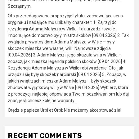
Szczęsnym
Oto przeredagowane propozycje tytułu, zachowujące sens
oryginału i nadające mu unikalny charakter: 1. Zajrzyj do
rezydencji Adama Małysza w Wiśle! Tak urządził swoje
imponujące domostwo były mistrz skoków [09.04.2026] 2. Tak
wygląda prywatny dom Adama Małysza w Wiśle – były
skoczek mieszka we własnej willi. Najnowsze zdjęcia
[09.04.2026] 3. Adam Małysz i jego okazała willa w Wiśle –
zobacz, jak mieszka legenda polskich skoków [09.04.2026] 4.
Rezydencja Adama Małysza w Wiśle robi wrażenie! Oto, jak
urządził się były skoczek narciarski [09.04.2026] 5. Zobacz, w
jakich wnętrzach mieszka Adam Małysz – były skoczek
zbudował wyjątkową willę w Wiśle [09.04.2026] Wybierz, która
z propozycji najlepiej odpowiada Twoim oczekiwaniom lub daj
znać, jeśli chcesz kolejne warianty.
Orędzie papieża Urbi et Orbi: Nie możemy akceptować zła!
RECENT COMMENTS