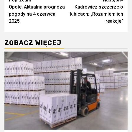
Zobacz
Opole: Aktualna prognoza
Kadrowicz szczerze o
wpisy
pogody na 4 czerwca
kibicach: „Rozumiem ich
2025
reakcje”
ZOBACZ WIĘCEJ