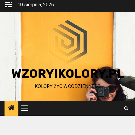
Przejdź
10 sierpnia, 2026
do
treści
WZORYIKOLORY.PL
KOLORY ŻYCIA CODZIENNEGO
Menu
główne