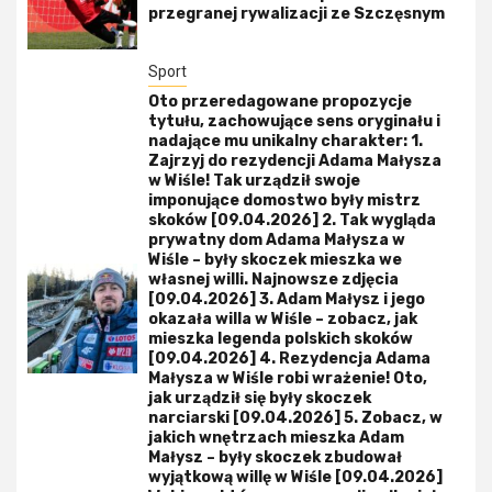
przegranej rywalizacji ze Szczęsnym
Sport
Oto przeredagowane propozycje
tytułu, zachowujące sens oryginału i
nadające mu unikalny charakter: 1.
Zajrzyj do rezydencji Adama Małysza
w Wiśle! Tak urządził swoje
imponujące domostwo były mistrz
skoków [09.04.2026] 2. Tak wygląda
prywatny dom Adama Małysza w
Wiśle – były skoczek mieszka we
własnej willi. Najnowsze zdjęcia
[09.04.2026] 3. Adam Małysz i jego
okazała willa w Wiśle – zobacz, jak
mieszka legenda polskich skoków
[09.04.2026] 4. Rezydencja Adama
Małysza w Wiśle robi wrażenie! Oto,
jak urządził się były skoczek
narciarski [09.04.2026] 5. Zobacz, w
jakich wnętrzach mieszka Adam
Małysz – były skoczek zbudował
wyjątkową willę w Wiśle [09.04.2026]