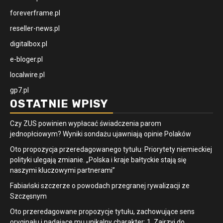
foreverframe.pl
reseller-news.pl
digitalbox.pl
e-bloger.pl
localwire.pl
gp7.pl
OSTATNIE WPISY
Czy ZUS powinien wypłacać świadczenia parom
jednopłciowym? Wyniki sondażu ujawniają opinie Polaków
Oto propozycja przeredagowanego tytułu: Priorytety niemieckiej
polityki ulegają zmianie. „Polska i kraje bałtyckie stają się
naszymi kluczowymi partnerami”
Fabiański szczerze o powodach przegranej rywalizacji ze
Szczęsnym
Oto przeredagowane propozycje tytułu, zachowujące sens
oryginału i nadające mu unikalny charakter: 1. Zajrzyj do