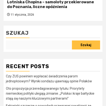
Lotniska Chopina – samoloty przekierowane
do Poznania, liczne opóźnienia
11 stycznia, 2026
SZUKAJ
Szukaj
RECENT POSTS
Czy ZUS powinien wypłacać świadczenia parom
jednopłciowym? Wyniki sondażu ujawniają opinie Polaków
Oto propozycja przeredagowanego tytułu: Priorytety
niemieckiej polityki ulegają zmianie. „Polska i kraje bałtyckie
stają się naszymi kluczowymi partnerami”
Fabiański szczerze o powodach przegranej rywalizacji ze