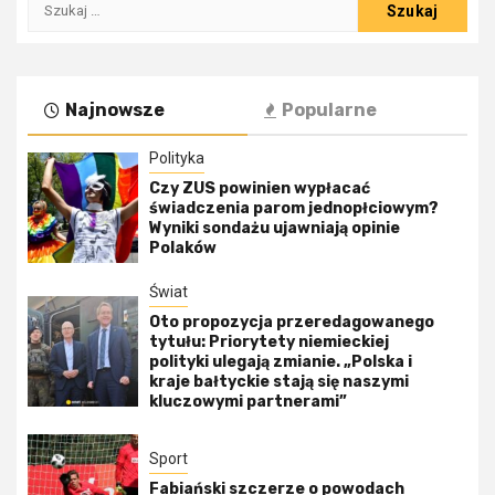
Szukaj:
Najnowsze
Popularne
Polityka
Czy ZUS powinien wypłacać
świadczenia parom jednopłciowym?
Wyniki sondażu ujawniają opinie
Polaków
Świat
Oto propozycja przeredagowanego
tytułu: Priorytety niemieckiej
polityki ulegają zmianie. „Polska i
kraje bałtyckie stają się naszymi
kluczowymi partnerami”
Sport
Fabiański szczerze o powodach