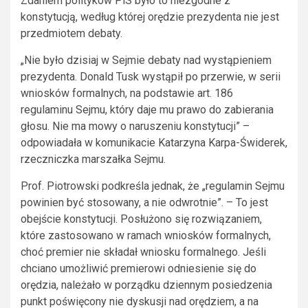
Zdaniem polityków PiS było to niezgodne z
konstytucją, według której orędzie prezydenta nie jest
przedmiotem debaty.
„Nie było dzisiaj w Sejmie debaty nad wystąpieniem
prezydenta. Donald Tusk wystąpił po przerwie, w serii
wniosków formalnych, na podstawie art. 186
regulaminu Sejmu, który daje mu prawo do zabierania
głosu. Nie ma mowy o naruszeniu konstytucji” –
odpowiadała w komunikacie Katarzyna Karpa-Świderek,
rzeczniczka marszałka Sejmu.
Prof. Piotrowski podkreśla jednak, że „regulamin Sejmu
powinien być stosowany, a nie odwrotnie”. – To jest
obejście konstytucji. Posłużono się rozwiązaniem,
które zastosowano w ramach wniosków formalnych,
choć premier nie składał wniosku formalnego. Jeśli
chciano umożliwić premierowi odniesienie się do
orędzia, należało w porządku dziennym posiedzenia
punkt poświęcony nie dyskusji nad orędziem, a na