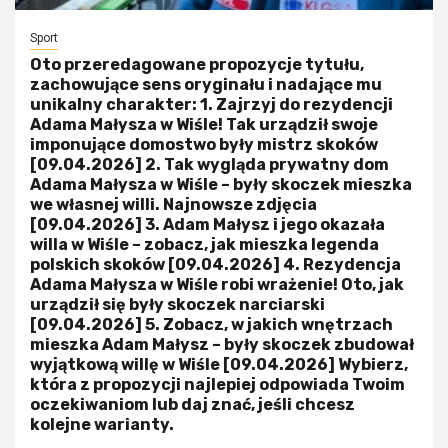
Sport
Oto przeredagowane propozycje tytułu,
zachowujące sens oryginału i nadające mu
unikalny charakter: 1. Zajrzyj do rezydencji
Adama Małysza w Wiśle! Tak urządził swoje
imponujące domostwo były mistrz skoków
[09.04.2026] 2. Tak wygląda prywatny dom
Adama Małysza w Wiśle – były skoczek mieszka
we własnej willi. Najnowsze zdjęcia
[09.04.2026] 3. Adam Małysz i jego okazała
willa w Wiśle – zobacz, jak mieszka legenda
polskich skoków [09.04.2026] 4. Rezydencja
Adama Małysza w Wiśle robi wrażenie! Oto, jak
urządził się były skoczek narciarski
[09.04.2026] 5. Zobacz, w jakich wnętrzach
mieszka Adam Małysz – były skoczek zbudował
wyjątkową willę w Wiśle [09.04.2026] Wybierz,
która z propozycji najlepiej odpowiada Twoim
oczekiwaniom lub daj znać, jeśli chcesz
kolejne warianty.