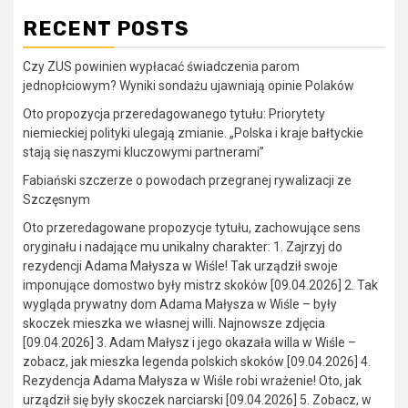
RECENT POSTS
Czy ZUS powinien wypłacać świadczenia parom
jednopłciowym? Wyniki sondażu ujawniają opinie Polaków
Oto propozycja przeredagowanego tytułu: Priorytety
niemieckiej polityki ulegają zmianie. „Polska i kraje bałtyckie
stają się naszymi kluczowymi partnerami”
Fabiański szczerze o powodach przegranej rywalizacji ze
Szczęsnym
Oto przeredagowane propozycje tytułu, zachowujące sens
oryginału i nadające mu unikalny charakter: 1. Zajrzyj do
rezydencji Adama Małysza w Wiśle! Tak urządził swoje
imponujące domostwo były mistrz skoków [09.04.2026] 2. Tak
wygląda prywatny dom Adama Małysza w Wiśle – były
skoczek mieszka we własnej willi. Najnowsze zdjęcia
[09.04.2026] 3. Adam Małysz i jego okazała willa w Wiśle –
zobacz, jak mieszka legenda polskich skoków [09.04.2026] 4.
Rezydencja Adama Małysza w Wiśle robi wrażenie! Oto, jak
urządził się były skoczek narciarski [09.04.2026] 5. Zobacz, w