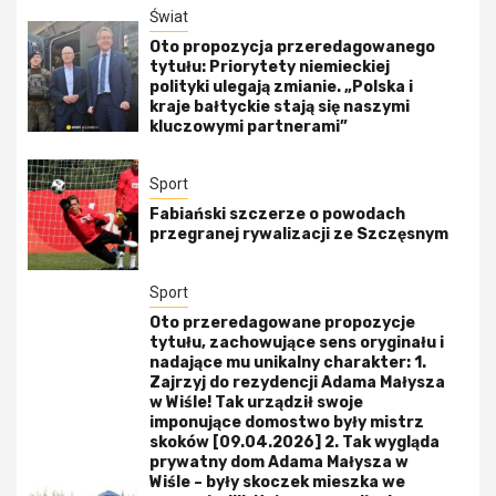
Świat
Oto propozycja przeredagowanego
tytułu: Priorytety niemieckiej
polityki ulegają zmianie. „Polska i
kraje bałtyckie stają się naszymi
kluczowymi partnerami”
Sport
Fabiański szczerze o powodach
przegranej rywalizacji ze Szczęsnym
Sport
Oto przeredagowane propozycje
tytułu, zachowujące sens oryginału i
nadające mu unikalny charakter: 1.
Zajrzyj do rezydencji Adama Małysza
w Wiśle! Tak urządził swoje
imponujące domostwo były mistrz
skoków [09.04.2026] 2. Tak wygląda
prywatny dom Adama Małysza w
Wiśle – były skoczek mieszka we