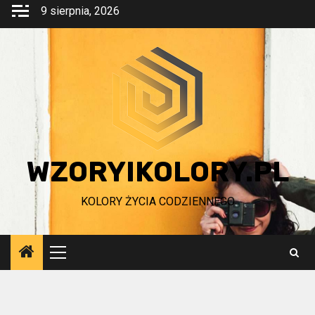
Przejdź
9 sierpnia, 2026
do
treści
WZORYIKOLORY.PL
KOLORY ŻYCIA CODZIENNEGO
Menu
główne