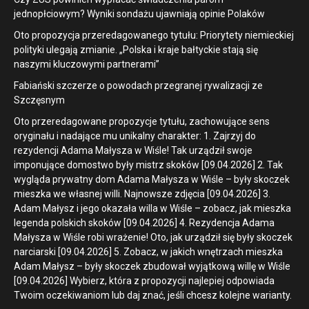
jednopłciowym? Wyniki sondażu ujawniają opinie Polaków
Oto propozycja przeredagowanego tytułu: Priorytety niemieckiej
polityki ulegają zmianie. „Polska i kraje bałtyckie stają się
naszymi kluczowymi partnerami”
Fabiański szczerze o powodach przegranej rywalizacji ze
Szczęsnym
Oto przeredagowane propozycje tytułu, zachowujące sens
oryginału i nadające mu unikalny charakter: 1. Zajrzyj do
rezydencji Adama Małysza w Wiśle! Tak urządził swoje
imponujące domostwo były mistrz skoków [09.04.2026] 2. Tak
wygląda prywatny dom Adama Małysza w Wiśle – były skoczek
mieszka we własnej willi. Najnowsze zdjęcia [09.04.2026] 3.
Adam Małysz i jego okazała willa w Wiśle – zobacz, jak mieszka
legenda polskich skoków [09.04.2026] 4. Rezydencja Adama
Małysza w Wiśle robi wrażenie! Oto, jak urządził się były skoczek
narciarski [09.04.2026] 5. Zobacz, w jakich wnętrzach mieszka
Adam Małysz – były skoczek zbudował wyjątkową willę w Wiśle
[09.04.2026] Wybierz, która z propozycji najlepiej odpowiada
Twoim oczekiwaniom lub daj znać, jeśli chcesz kolejne warianty.