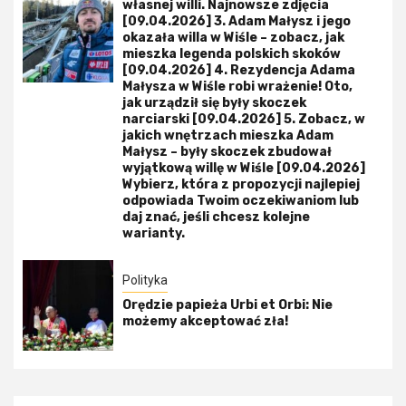
własnej willi. Najnowsze zdjęcia
[09.04.2026] 3. Adam Małysz i jego
okazała willa w Wiśle – zobacz, jak
mieszka legenda polskich skoków
[09.04.2026] 4. Rezydencja Adama
Małysza w Wiśle robi wrażenie! Oto,
jak urządził się były skoczek
narciarski [09.04.2026] 5. Zobacz, w
jakich wnętrzach mieszka Adam
Małysz – były skoczek zbudował
wyjątkową willę w Wiśle [09.04.2026]
Wybierz, która z propozycji najlepiej
odpowiada Twoim oczekiwaniom lub
daj znać, jeśli chcesz kolejne
warianty.
Polityka
Orędzie papieża Urbi et Orbi: Nie
możemy akceptować zła!