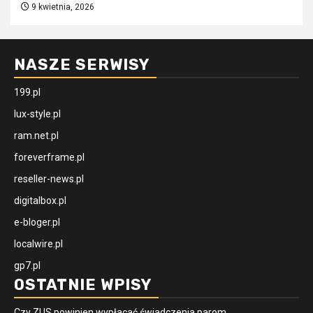
9 kwietnia, 2026
NASZE SERWISY
199.pl
lux-style.pl
ram.net.pl
foreverframe.pl
reseller-news.pl
digitalbox.pl
e-bloger.pl
localwire.pl
gp7.pl
OSTATNIE WPISY
Czy ZUS powinien wypłacać świadczenia parom