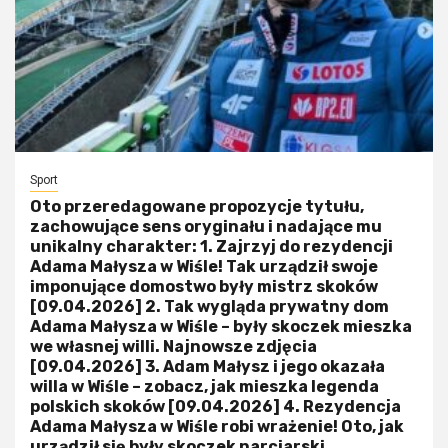
Sport
Oto przeredagowane propozycje tytułu,
zachowujące sens oryginału i nadające mu
unikalny charakter: 1. Zajrzyj do rezydencji
Adama Małysza w Wiśle! Tak urządził swoje
imponujące domostwo były mistrz skoków
[09.04.2026] 2. Tak wygląda prywatny dom
Adama Małysza w Wiśle – były skoczek mieszka
we własnej willi. Najnowsze zdjęcia
[09.04.2026] 3. Adam Małysz i jego okazała
willa w Wiśle – zobacz, jak mieszka legenda
polskich skoków [09.04.2026] 4. Rezydencja
Adama Małysza w Wiśle robi wrażenie! Oto, jak
urządził się były skoczek narciarski