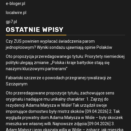
e-bloger.pl
localwire.pl
gp7.pl
OSTATNIE WPISY
Czy ZUS powinien wypłacać świadczenia parom
jednopłciowym? Wyniki sondażu ujawniają opinie Polaków
Oto propozycja przeredagowanego tytułu: Priorytety niemieckiej
polityki ulegają zmianie. „Polska i kraje bałtyckie stają się
naszymi kluczowymi partnerami”
Fabiański szczerze o powodach przegranej rywalizacji ze
Szczęsnym
Oto przeredagowane propozycje tytułu, zachowujące sens
oryginału i nadające mu unikalny charakter: 1. Zajrzyj do
rezydencji Adama Małysza w Wiśle! Tak urządził swoje
imponujące domostwo były mistrz skoków [09.04.2026] 2. Tak
wygląda prywatny dom Adama Małysza w Wiśle – były skoczek
mieszka we własnej willi. Najnowsze zdjęcia [09.04.2026] 3.
Adam Małysz i jego okazała willa w Wiśle – zobacz, jak mieszka