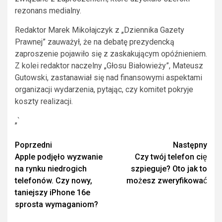
rezonans medialny.
Redaktor Marek Mikołajczyk z „Dziennika Gazety
Prawnej” zauważył, że na debatę prezydencką
zaproszenie pojawiło się z zaskakującym opóźnieniem.
Z kolei redaktor naczelny „Głosu Białowieży”, Mateusz
Gutowski, zastanawiał się nad finansowymi aspektami
organizacji wydarzenia, pytając, czy komitet pokryje
koszty realizacji.
„`
Zobacz
Poprzedni
Następny
Apple podjęło wyzwanie
Czy twój telefon cię
wpisy
na rynku niedrogich
szpieguje? Oto jak to
telefonów. Czy nowy,
możesz zweryfikować
taniejszy iPhone 16e
sprosta wymaganiom?