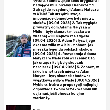
tytułu, zachowujące sens oryginału i
nadające mu unikalny charakter: 1.
Zajrzyj do rezydencji Adama Małysza
w Wiśle! Tak urządził swoje
imponujące domostwo były mistrz
skoków [09.04.2026] 2. Tak wygląda
prywatny dom Adama Małysza w
Wiśle – były skoczek mieszka we
własnej willi. Najnowsze zdjęcia
[09.04.2026] 3. Adam Małysz i jego
okazała willa w Wiśle – zobacz, jak
mieszka legenda polskich skoków
[09.04.2026] 4. Rezydencja Adama
Małysza w Wiśle robi wrażenie! Oto,
jak urządził się były skoczek
narciarski [09.04.2026] 5. Zobacz, w
jakich wnętrzach mieszka Adam
Małysz – były skoczek zbudował
wyjątkową willę w Wiśle [09.04.2026]
Wybierz, która z propozycji najlepiej
odpowiada Twoim oczekiwaniom lub
daj znać, jeśli chcesz kolejne
warianty.