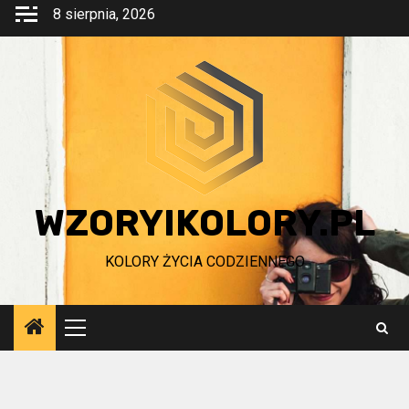
Przejdź
8 sierpnia, 2026
do
treści
WZORYIKOLORY.PL
KOLORY ŻYCIA CODZIENNEGO
Menu
główne