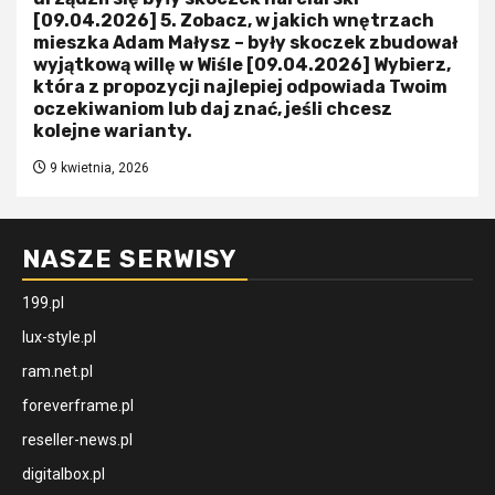
[09.04.2026] 5. Zobacz, w jakich wnętrzach
mieszka Adam Małysz – były skoczek zbudował
wyjątkową willę w Wiśle [09.04.2026] Wybierz,
która z propozycji najlepiej odpowiada Twoim
oczekiwaniom lub daj znać, jeśli chcesz
kolejne warianty.
9 kwietnia, 2026
NASZE SERWISY
199.pl
lux-style.pl
ram.net.pl
foreverframe.pl
reseller-news.pl
digitalbox.pl