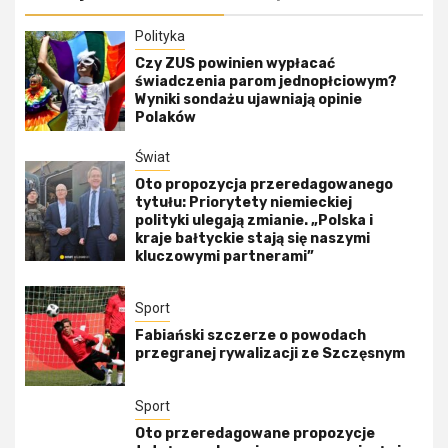
Polityka
Czy ZUS powinien wypłacać
świadczenia parom jednopłciowym?
Wyniki sondażu ujawniają opinie
Polaków
Świat
Oto propozycja przeredagowanego
tytułu: Priorytety niemieckiej
polityki ulegają zmianie. „Polska i
kraje bałtyckie stają się naszymi
kluczowymi partnerami”
Sport
Fabiański szczerze o powodach
przegranej rywalizacji ze Szczęsnym
Sport
Oto przeredagowane propozycje