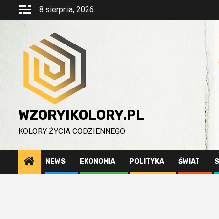
Przejdź
8 sierpnia, 2026
do
treści
WZORYIKOLORY.PL
KOLORY ŻYCIA CODZIENNEGO
NEWS
EKONOMIA
POLITYKA
ŚWIAT
S