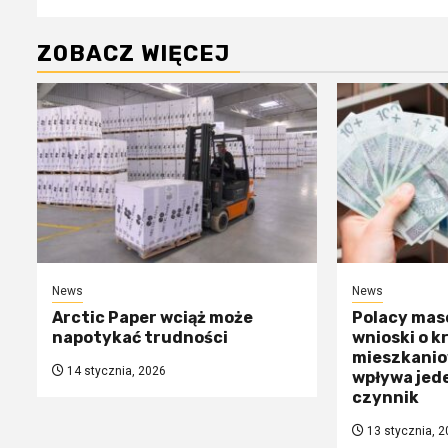
ZOBACZ WIĘCEJ
News
News
Arctic Paper wciąż może
Polacy mas
napotykać trudności
wnioski o k
mieszkanio
14 stycznia, 2026
wpływa jed
czynnik
13 stycznia, 2