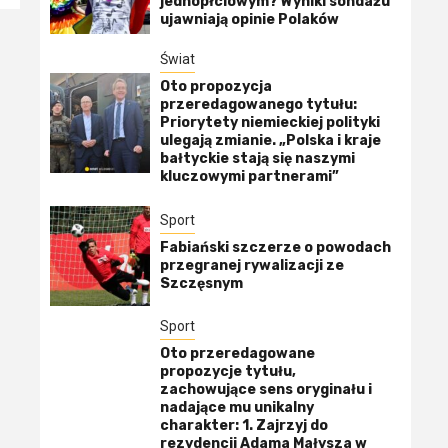
jednopłciowym? Wyniki sondażu
ujawniają opinie Polaków
Świat
Oto propozycja
przeredagowanego tytułu:
Priorytety niemieckiej polityki
ulegają zmianie. „Polska i kraje
bałtyckie stają się naszymi
kluczowymi partnerami”
Sport
Fabiański szczerze o powodach
przegranej rywalizacji ze
Szczęsnym
Sport
Oto przeredagowane
propozycje tytułu,
zachowujące sens oryginału i
nadające mu unikalny
charakter: 1. Zajrzyj do
rezydencji Adama Małysza w