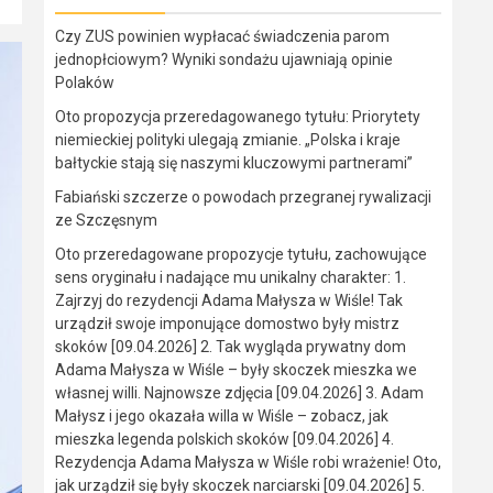
Czy ZUS powinien wypłacać świadczenia parom
jednopłciowym? Wyniki sondażu ujawniają opinie
Polaków
Oto propozycja przeredagowanego tytułu: Priorytety
niemieckiej polityki ulegają zmianie. „Polska i kraje
bałtyckie stają się naszymi kluczowymi partnerami”
Fabiański szczerze o powodach przegranej rywalizacji
ze Szczęsnym
Oto przeredagowane propozycje tytułu, zachowujące
sens oryginału i nadające mu unikalny charakter: 1.
Zajrzyj do rezydencji Adama Małysza w Wiśle! Tak
urządził swoje imponujące domostwo były mistrz
skoków [09.04.2026] 2. Tak wygląda prywatny dom
Adama Małysza w Wiśle – były skoczek mieszka we
własnej willi. Najnowsze zdjęcia [09.04.2026] 3. Adam
Małysz i jego okazała willa w Wiśle – zobacz, jak
mieszka legenda polskich skoków [09.04.2026] 4.
Rezydencja Adama Małysza w Wiśle robi wrażenie! Oto,
jak urządził się były skoczek narciarski [09.04.2026] 5.