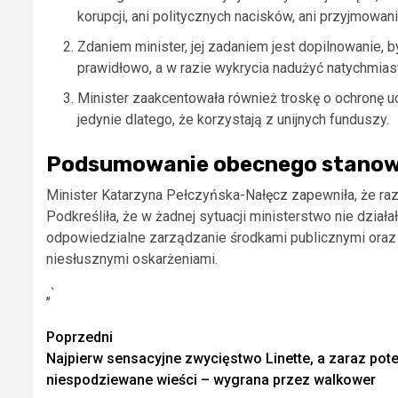
korupcji, ani politycznych nacisków, ani przyjmowan
Zdaniem minister, jej zadaniem jest dopilnowanie,
prawidłowo, a w razie wykrycia nadużyć natychmias
Minister zaakcentowała również troskę o ochronę uc
jedynie dlatego, że korzystają z unijnych funduszy.
Podsumowanie obecnego stanowi
Minister Katarzyna Pełczyńska-Nałęcz zapewniła, że r
Podkreśliła, że w żadnej sytuacji ministerstwo nie działał
odpowiedzialne zarządzanie środkami publicznymi oraz
niesłusznymi oskarżeniami.
„`
Zobacz
Poprzedni
Najpierw sensacyjne zwycięstwo Linette, a zaraz pot
wpisy
niespodziewane wieści – wygrana przez walkower