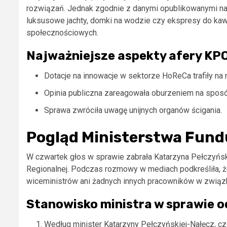
rozwiązań. Jednak zgodnie z danymi opublikowanymi na o
luksusowe jachty, domki na wodzie czy ekspresy do ka
społecznościowych.
Najważniejsze aspekty afery KPO
Dotacje na innowacje w sektorze HoReCa trafiły na
Opinia publiczna zareagowała oburzeniem na spos
Sprawa zwróciła uwagę unijnych organów ścigania.
Pogląd Ministerstwa Fundu
W czwartek głos w sprawie zabrała Katarzyna Pełczyńsk
Regionalnej. Podczas rozmowy w mediach podkreśliła, 
wiceministrów ani żadnych innych pracowników w zwią
Stanowisko ministra w sprawie o
Według minister Katarzyny Pełczyńskiej-Nałęcz, czł