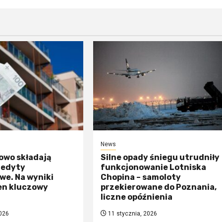
News
owo składają
Silne opady śniegu utrudniły
redyty
funkcjonowanie Lotniska
we. Na wyniki
Chopina – samoloty
en kluczowy
przekierowane do Poznania,
liczne opóźnienia
026
11 stycznia, 2026