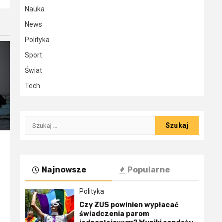
Nauka
News
Polityka
Sport
Świat
Tech
Szukaj:
Najnowsze
Popularne
Polityka
Czy ZUS powinien wypłacać
świadczenia parom