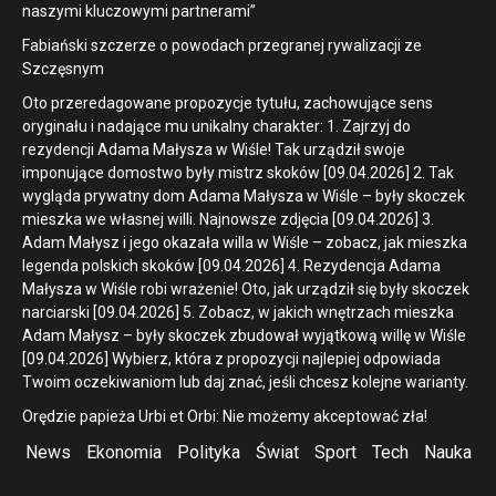
naszymi kluczowymi partnerami”
Fabiański szczerze o powodach przegranej rywalizacji ze
Szczęsnym
Oto przeredagowane propozycje tytułu, zachowujące sens
oryginału i nadające mu unikalny charakter: 1. Zajrzyj do
rezydencji Adama Małysza w Wiśle! Tak urządził swoje
imponujące domostwo były mistrz skoków [09.04.2026] 2. Tak
wygląda prywatny dom Adama Małysza w Wiśle – były skoczek
mieszka we własnej willi. Najnowsze zdjęcia [09.04.2026] 3.
Adam Małysz i jego okazała willa w Wiśle – zobacz, jak mieszka
legenda polskich skoków [09.04.2026] 4. Rezydencja Adama
Małysza w Wiśle robi wrażenie! Oto, jak urządził się były skoczek
narciarski [09.04.2026] 5. Zobacz, w jakich wnętrzach mieszka
Adam Małysz – były skoczek zbudował wyjątkową willę w Wiśle
[09.04.2026] Wybierz, która z propozycji najlepiej odpowiada
Twoim oczekiwaniom lub daj znać, jeśli chcesz kolejne warianty.
Orędzie papieża Urbi et Orbi: Nie możemy akceptować zła!
News
Ekonomia
Polityka
Świat
Sport
Tech
Nauka