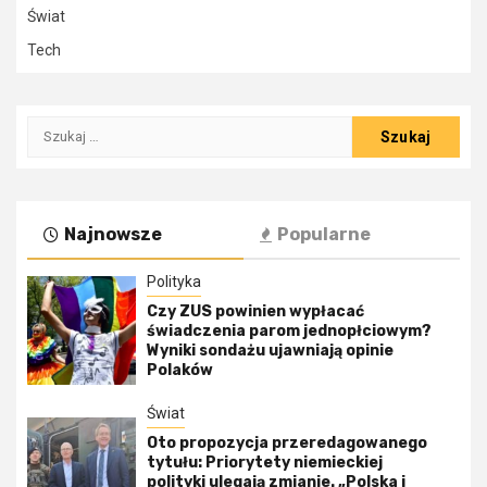
Świat
Tech
Szukaj:
Najnowsze
Popularne
Polityka
Czy ZUS powinien wypłacać
świadczenia parom jednopłciowym?
Wyniki sondażu ujawniają opinie
Polaków
Świat
Oto propozycja przeredagowanego
tytułu: Priorytety niemieckiej
polityki ulegają zmianie. „Polska i