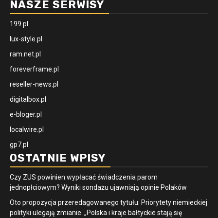
NASZE SERWISY
199.pl
lux-style.pl
ram.net.pl
foreverframe.pl
reseller-news.pl
digitalbox.pl
e-bloger.pl
localwire.pl
gp7.pl
OSTATNIE WPISY
Czy ZUS powinien wypłacać świadczenia parom
jednopłciowym? Wyniki sondażu ujawniają opinie Polaków
Oto propozycja przeredagowanego tytułu: Priorytety niemieckiej
polityki ulegają zmianie. „Polska i kraje bałtyckie stają się