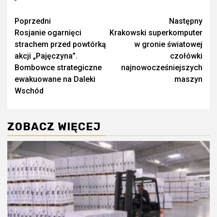
Zobacz
Poprzedni
Następny
Rosjanie ogarnięci
Krakowski superkomputer
wpisy
strachem przed powtórką
w gronie światowej
akcji „Pajęczyna”.
czołówki
Bombowce strategiczne
najnowocześniejszych
ewakuowane na Daleki
maszyn
Wschód
ZOBACZ WIĘCEJ