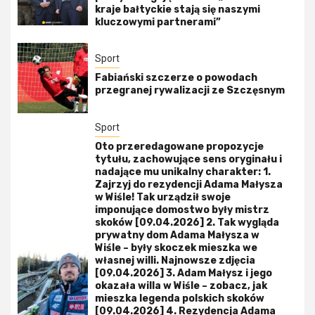
kraje bałtyckie stają się naszymi
kluczowymi partnerami”
Sport
Fabiański szczerze o powodach
przegranej rywalizacji ze Szczęsnym
Sport
Oto przeredagowane propozycje
tytułu, zachowujące sens oryginału i
nadające mu unikalny charakter: 1.
Zajrzyj do rezydencji Adama Małysza
w Wiśle! Tak urządził swoje
imponujące domostwo były mistrz
skoków [09.04.2026] 2. Tak wygląda
prywatny dom Adama Małysza w
Wiśle – były skoczek mieszka we
własnej willi. Najnowsze zdjęcia
[09.04.2026] 3. Adam Małysz i jego
okazała willa w Wiśle – zobacz, jak
mieszka legenda polskich skoków
[09.04.2026] 4. Rezydencja Adama