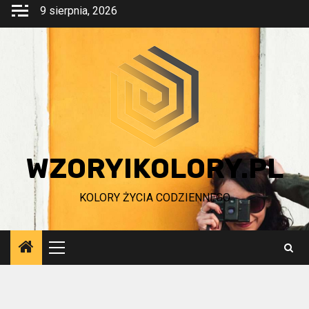
Przejdź
9 sierpnia, 2026
do
treści
WZORYIKOLORY.PL
KOLORY ŻYCIA CODZIENNEGO
Menu
główne