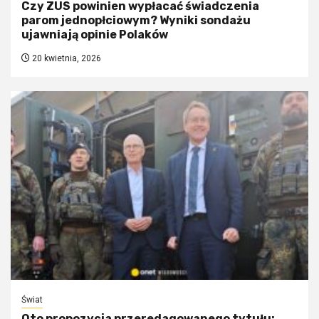
Czy ZUS powinien wypłacać świadczenia
parom jednopłciowym? Wyniki sondażu
ujawniają opinie Polaków
20 kwietnia, 2026
Świat
Oto propozycja przeredagowanego tytułu: