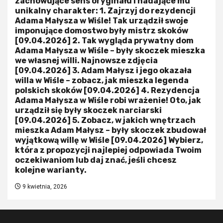
zachowujące sens oryginału i nadające mu
unikalny charakter: 1. Zajrzyj do rezydencji
Adama Małysza w Wiśle! Tak urządził swoje
imponujące domostwo były mistrz skoków
[09.04.2026] 2. Tak wygląda prywatny dom
Adama Małysza w Wiśle – były skoczek mieszka
we własnej willi. Najnowsze zdjęcia
[09.04.2026] 3. Adam Małysz i jego okazała
willa w Wiśle – zobacz, jak mieszka legenda
polskich skoków [09.04.2026] 4. Rezydencja
Adama Małysza w Wiśle robi wrażenie! Oto, jak
urządził się były skoczek narciarski
[09.04.2026] 5. Zobacz, w jakich wnętrzach
mieszka Adam Małysz – były skoczek zbudował
wyjątkową willę w Wiśle [09.04.2026] Wybierz,
która z propozycji najlepiej odpowiada Twoim
oczekiwaniom lub daj znać, jeśli chcesz
kolejne warianty.
9 kwietnia, 2026