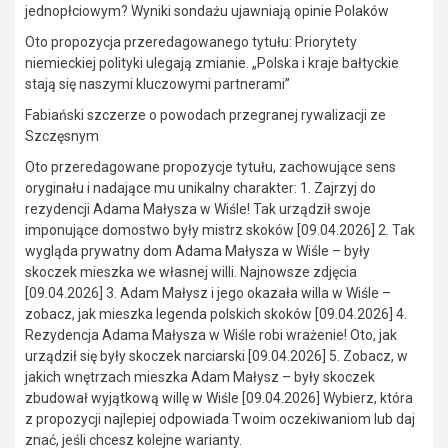
jednopłciowym? Wyniki sondażu ujawniają opinie Polaków
Oto propozycja przeredagowanego tytułu: Priorytety
niemieckiej polityki ulegają zmianie. „Polska i kraje bałtyckie
stają się naszymi kluczowymi partnerami”
Fabiański szczerze o powodach przegranej rywalizacji ze
Szczęsnym
Oto przeredagowane propozycje tytułu, zachowujące sens
oryginału i nadające mu unikalny charakter: 1. Zajrzyj do
rezydencji Adama Małysza w Wiśle! Tak urządził swoje
imponujące domostwo były mistrz skoków [09.04.2026] 2. Tak
wygląda prywatny dom Adama Małysza w Wiśle – były
skoczek mieszka we własnej willi. Najnowsze zdjęcia
[09.04.2026] 3. Adam Małysz i jego okazała willa w Wiśle –
zobacz, jak mieszka legenda polskich skoków [09.04.2026] 4.
Rezydencja Adama Małysza w Wiśle robi wrażenie! Oto, jak
urządził się były skoczek narciarski [09.04.2026] 5. Zobacz, w
jakich wnętrzach mieszka Adam Małysz – były skoczek
zbudował wyjątkową willę w Wiśle [09.04.2026] Wybierz, która
z propozycji najlepiej odpowiada Twoim oczekiwaniom lub daj
znać, jeśli chcesz kolejne warianty.