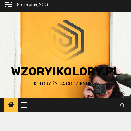
Przejdź
8 sierpnia, 2026
do
treści
WZORYIKOLORY.PL
KOLORY ŻYCIA CODZIENNEGO
Menu
główne