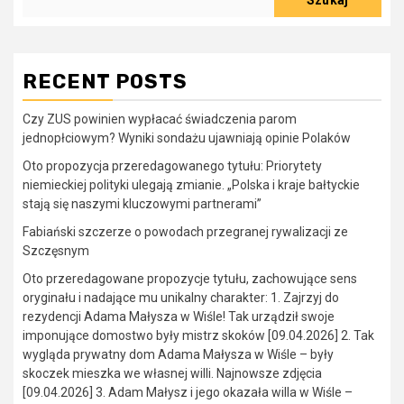
Szukaj
RECENT POSTS
Czy ZUS powinien wypłacać świadczenia parom
jednopłciowym? Wyniki sondażu ujawniają opinie Polaków
Oto propozycja przeredagowanego tytułu: Priorytety
niemieckiej polityki ulegają zmianie. „Polska i kraje bałtyckie
stają się naszymi kluczowymi partnerami”
Fabiański szczerze o powodach przegranej rywalizacji ze
Szczęsnym
Oto przeredagowane propozycje tytułu, zachowujące sens
oryginału i nadające mu unikalny charakter: 1. Zajrzyj do
rezydencji Adama Małysza w Wiśle! Tak urządził swoje
imponujące domostwo były mistrz skoków [09.04.2026] 2. Tak
wygląda prywatny dom Adama Małysza w Wiśle – były
skoczek mieszka we własnej willi. Najnowsze zdjęcia
[09.04.2026] 3. Adam Małysz i jego okazała willa w Wiśle –