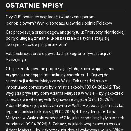
OSTATNIE WPISY
Czy ZUS powinien wypłacać świadczenia parom
jednopłciowym? Wyniki sondażu ujawniają opinie Polaków
Oto propozycja przeredagowanego tytułu: Priorytety niemieckiej
polityki ulegają zmianie. „Polska i kraje bałtyckie stają się
naszymi kluczowymi partnerami”
Fabiański szczerze o powodach przegranej rywalizacji ze
Szczęsnym
Oto przeredagowane propozycje tytułu, zachowujące sens
oryginału i nadające mu unikalny charakter: 1. Zajrzyj do
rezydencji Adama Małysza w Wiśle! Tak urządził swoje
imponujące domostwo były mistrz skoków [09.04.2026] 2. Tak
wygląda prywatny dom Adama Małysza w Wiśle – były skoczek
mieszka we własnej willi. Najnowsze zdjęcia [09.04.2026] 3.
Adam Małysz i jego okazała willa w Wiśle – zobacz, jak mieszka
legenda polskich skoków [09.04.2026] 4. Rezydencja Adama
Małysza w Wiśle robi wrażenie! Oto, jak urządził się były skoczek
narciarski [09.04.2026] 5. Zobacz, w jakich wnętrzach mieszka
Adam Małysz – były skoczek zbudował wyjątkową willę w Wiśle