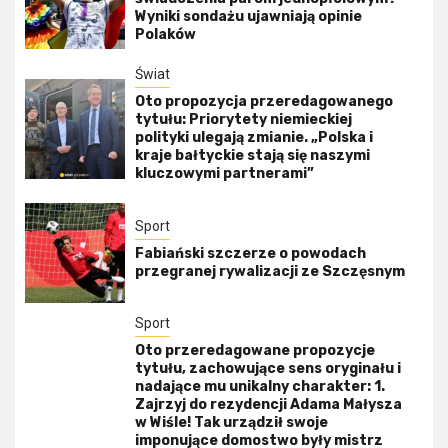
Wyniki sondażu ujawniają opinie
Polaków
Świat
Oto propozycja przeredagowanego
tytułu: Priorytety niemieckiej
polityki ulegają zmianie. „Polska i
kraje bałtyckie stają się naszymi
kluczowymi partnerami”
Sport
Fabiański szczerze o powodach
przegranej rywalizacji ze Szczęsnym
Sport
Oto przeredagowane propozycje
tytułu, zachowujące sens oryginału i
nadające mu unikalny charakter: 1.
Zajrzyj do rezydencji Adama Małysza
w Wiśle! Tak urządził swoje
imponujące domostwo były mistrz