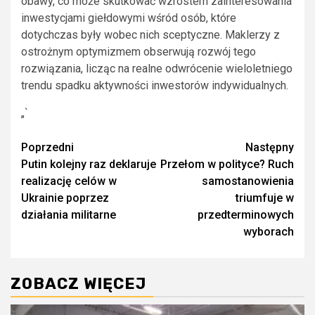
obawy, co może skutkować wzrostem zainteresowania
inwestycjami giełdowymi wśród osób, które
dotychczas były wobec nich sceptyczne. Maklerzy z
ostrożnym optymizmem obserwują rozwój tego
rozwiązania, licząc na realne odwrócenie wieloletniego
trendu spadku aktywności inwestorów indywidualnych.
„`
Zobacz
Poprzedni
Następny
Putin kolejny raz deklaruje
Przełom w polityce? Ruch
wpisy
realizację celów w
samostanowienia
Ukrainie poprzez
triumfuje w
działania militarne
przedterminowych
wyborach
ZOBACZ WIĘCEJ