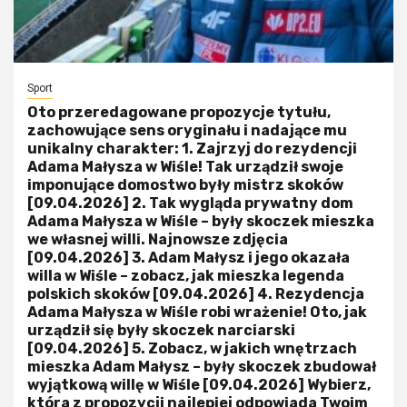
Sport
Oto przeredagowane propozycje tytułu,
zachowujące sens oryginału i nadające mu
unikalny charakter: 1. Zajrzyj do rezydencji
Adama Małysza w Wiśle! Tak urządził swoje
imponujące domostwo były mistrz skoków
[09.04.2026] 2. Tak wygląda prywatny dom
Adama Małysza w Wiśle – były skoczek mieszka
we własnej willi. Najnowsze zdjęcia
[09.04.2026] 3. Adam Małysz i jego okazała
willa w Wiśle – zobacz, jak mieszka legenda
polskich skoków [09.04.2026] 4. Rezydencja
Adama Małysza w Wiśle robi wrażenie! Oto, jak
urządził się były skoczek narciarski
[09.04.2026] 5. Zobacz, w jakich wnętrzach
mieszka Adam Małysz – były skoczek zbudował
wyjątkową willę w Wiśle [09.04.2026] Wybierz,
która z propozycji najlepiej odpowiada Twoim