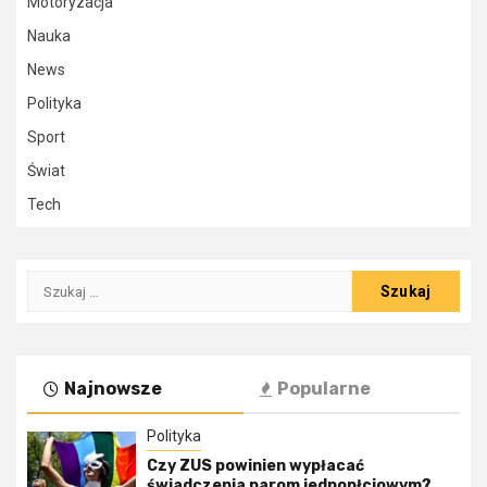
Motoryzacja
Nauka
News
Polityka
Sport
Świat
Tech
Szukaj:
Najnowsze
Popularne
Polityka
Czy ZUS powinien wypłacać
świadczenia parom jednopłciowym?