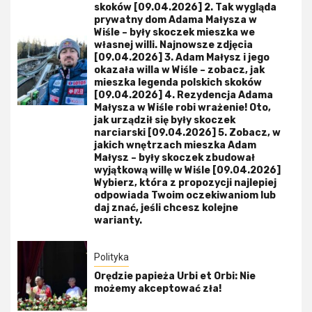
skoków [09.04.2026] 2. Tak wygląda
prywatny dom Adama Małysza w
Wiśle – były skoczek mieszka we
własnej willi. Najnowsze zdjęcia
[09.04.2026] 3. Adam Małysz i jego
okazała willa w Wiśle – zobacz, jak
mieszka legenda polskich skoków
[09.04.2026] 4. Rezydencja Adama
Małysza w Wiśle robi wrażenie! Oto,
jak urządził się były skoczek
narciarski [09.04.2026] 5. Zobacz, w
jakich wnętrzach mieszka Adam
Małysz – były skoczek zbudował
wyjątkową willę w Wiśle [09.04.2026]
Wybierz, która z propozycji najlepiej
odpowiada Twoim oczekiwaniom lub
daj znać, jeśli chcesz kolejne
warianty.
Polityka
Orędzie papieża Urbi et Orbi: Nie
możemy akceptować zła!