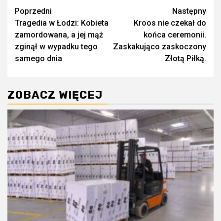
Zobacz
Poprzedni
Następny
Tragedia w Łodzi: Kobieta
Kroos nie czekał do
wpisy
zamordowana, a jej mąż
końca ceremonii.
zginął w wypadku tego
Zaskakująco zaskoczony
samego dnia
Złotą Piłką.
ZOBACZ WIĘCEJ