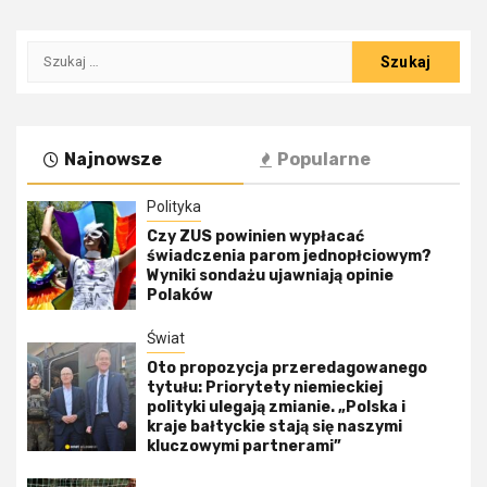
Szukaj:
Najnowsze
Popularne
Polityka
Czy ZUS powinien wypłacać
świadczenia parom jednopłciowym?
Wyniki sondażu ujawniają opinie
Polaków
Świat
Oto propozycja przeredagowanego
tytułu: Priorytety niemieckiej
polityki ulegają zmianie. „Polska i
kraje bałtyckie stają się naszymi
kluczowymi partnerami”