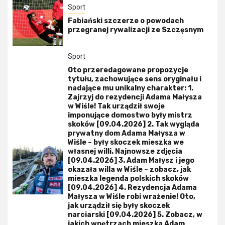
Sport
Fabiański szczerze o powodach
przegranej rywalizacji ze Szczęsnym
Sport
Oto przeredagowane propozycje
tytułu, zachowujące sens oryginału i
nadające mu unikalny charakter: 1.
Zajrzyj do rezydencji Adama Małysza
w Wiśle! Tak urządził swoje
imponujące domostwo były mistrz
skoków [09.04.2026] 2. Tak wygląda
prywatny dom Adama Małysza w
Wiśle – były skoczek mieszka we
własnej willi. Najnowsze zdjęcia
[09.04.2026] 3. Adam Małysz i jego
okazała willa w Wiśle – zobacz, jak
mieszka legenda polskich skoków
[09.04.2026] 4. Rezydencja Adama
Małysza w Wiśle robi wrażenie! Oto,
jak urządził się były skoczek
narciarski [09.04.2026] 5. Zobacz, w
jakich wnętrzach mieszka Adam