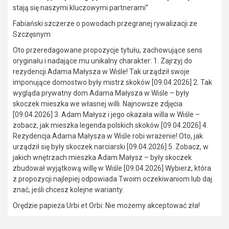
stają się naszymi kluczowymi partnerami”
Fabiański szczerze o powodach przegranej rywalizacji ze
Szczęsnym
Oto przeredagowane propozycje tytułu, zachowujące sens
oryginału i nadające mu unikalny charakter: 1. Zajrzyj do
rezydencji Adama Małysza w Wiśle! Tak urządził swoje
imponujące domostwo były mistrz skoków [09.04.2026] 2. Tak
wygląda prywatny dom Adama Małysza w Wiśle – były
skoczek mieszka we własnej willi. Najnowsze zdjęcia
[09.04.2026] 3. Adam Małysz i jego okazała willa w Wiśle –
zobacz, jak mieszka legenda polskich skoków [09.04.2026] 4.
Rezydencja Adama Małysza w Wiśle robi wrażenie! Oto, jak
urządził się były skoczek narciarski [09.04.2026] 5. Zobacz, w
jakich wnętrzach mieszka Adam Małysz – były skoczek
zbudował wyjątkową willę w Wiśle [09.04.2026] Wybierz, która
z propozycji najlepiej odpowiada Twoim oczekiwaniom lub daj
znać, jeśli chcesz kolejne warianty.
Orędzie papieża Urbi et Orbi: Nie możemy akceptować zła!