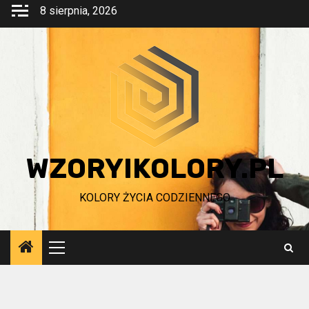
Przejdź
8 sierpnia, 2026
do
treści
WZORYIKOLORY.PL
KOLORY ŻYCIA CODZIENNEGO
Menu
główne