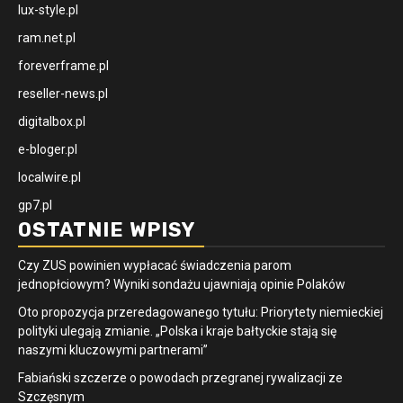
lux-style.pl
ram.net.pl
foreverframe.pl
reseller-news.pl
digitalbox.pl
e-bloger.pl
localwire.pl
gp7.pl
OSTATNIE WPISY
Czy ZUS powinien wypłacać świadczenia parom
jednopłciowym? Wyniki sondażu ujawniają opinie Polaków
Oto propozycja przeredagowanego tytułu: Priorytety niemieckiej
polityki ulegają zmianie. „Polska i kraje bałtyckie stają się
naszymi kluczowymi partnerami”
Fabiański szczerze o powodach przegranej rywalizacji ze
Szczęsnym