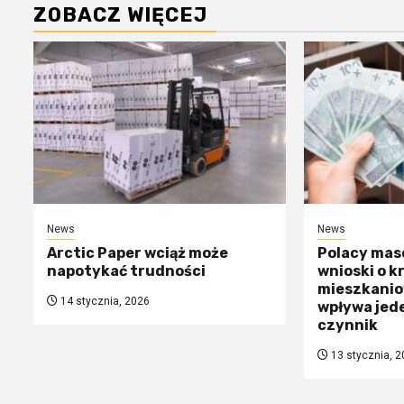
ZOBACZ WIĘCEJ
News
News
Arctic Paper wciąż może
Polacy mas
napotykać trudności
wnioski o k
mieszkanio
14 stycznia, 2026
wpływa jed
czynnik
13 stycznia, 2