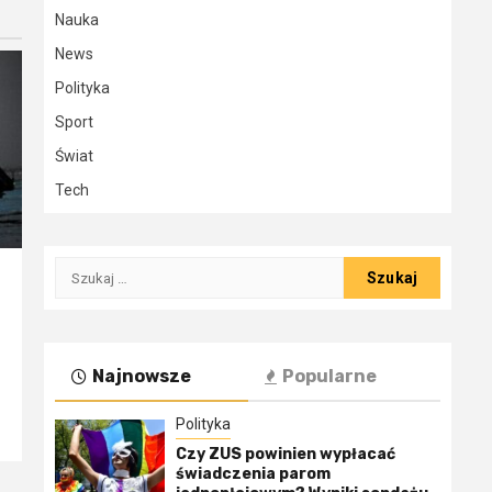
Nauka
News
Polityka
Sport
Świat
Tech
Szukaj:
Najnowsze
Popularne
Polityka
Czy ZUS powinien wypłacać
świadczenia parom