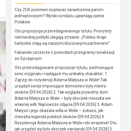
Czy ZUS powinien wypłacać świadczenia parom
jednopłciowym? Wyniki sondażu ujawniają opinie
Polaków
Oto propozycja przeredagowanego tytułu: Priorytety
niemieckiej polityki ulegają zmianie. „Polska i kraje
bałtyckie stają się naszymi kluczowymi partnerami”
Fabiański szczerze o powodach przegranej rywalizacji
ze Szczęsnym
Oto przeredagowane propozycje tytułu, zachowujące
sens oryginału i nadające mu unikalny charakter: 1.
Zajrzyj do rezydencji Adama Małysza w Wiśle! Tak
urządził swoje imponujące domostwo były mistrz
skoków [09.04.2026] 2. Tak wygląda prywatny dom
Adama Małysza w Wiśle – były skoczek mieszka we
własnej willi. Najnowsze zdjęcia [09.04.2026] 3. Adam
Małysz i jego okazała willa w Wiśle – zobacz, jak
mieszka legenda polskich skoków [09.04.2026] 4.
Rezydencja Adama Małysza w Wiśle robi wrażenie! Oto,
jak urządził się były skoczek narciarski [09.04.2026] 5.