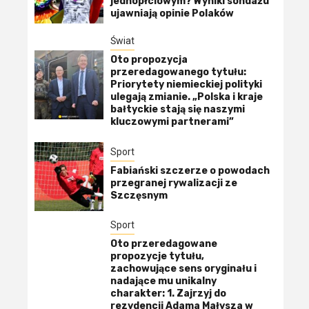
jednopłciowym? Wyniki sondażu
ujawniają opinie Polaków
Świat
Oto propozycja
przeredagowanego tytułu:
Priorytety niemieckiej polityki
ulegają zmianie. „Polska i kraje
bałtyckie stają się naszymi
kluczowymi partnerami”
Sport
Fabiański szczerze o powodach
przegranej rywalizacji ze
Szczęsnym
Sport
Oto przeredagowane
propozycje tytułu,
zachowujące sens oryginału i
nadające mu unikalny
charakter: 1. Zajrzyj do
rezydencji Adama Małysza w