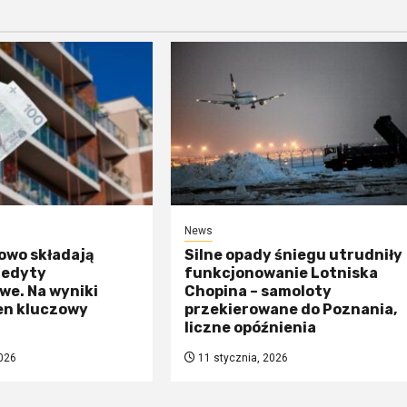
News
owo składają
Silne opady śniegu utrudniły
redyty
funkcjonowanie Lotniska
we. Na wyniki
Chopina – samoloty
en kluczowy
przekierowane do Poznania,
liczne opóźnienia
026
11 stycznia, 2026