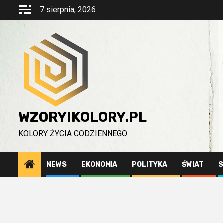
Przejdź
7 sierpnia, 2026
do
treści
WZORYIKOLORY.PL
KOLORY ŻYCIA CODZIENNEGO
NEWS
EKONOMIA
POLITYKA
ŚWIAT
S