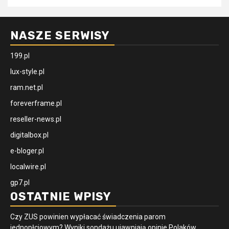
NASZE SERWISY
199.pl
lux-style.pl
ram.net.pl
foreverframe.pl
reseller-news.pl
digitalbox.pl
e-bloger.pl
localwire.pl
gp7.pl
OSTATNIE WPISY
Czy ZUS powinien wypłacać świadczenia parom
jednopłciowym? Wyniki sondażu ujawniają opinie Polaków