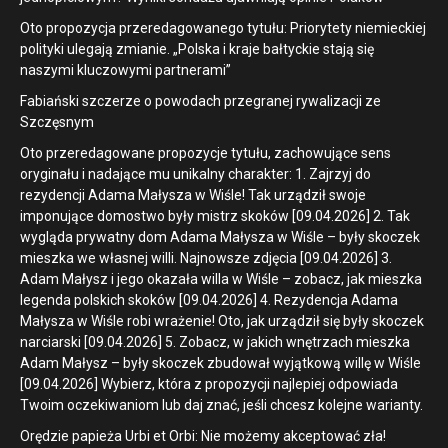
Oto propozycja przeredagowanego tytułu: Priorytety niemieckiej
polityki ulegają zmianie. „Polska i kraje bałtyckie stają się
naszymi kluczowymi partnerami”
Fabiański szczerze o powodach przegranej rywalizacji ze
Szczęsnym
Oto przeredagowane propozycje tytułu, zachowujące sens
oryginału i nadające mu unikalny charakter: 1. Zajrzyj do
rezydencji Adama Małysza w Wiśle! Tak urządził swoje
imponujące domostwo były mistrz skoków [09.04.2026] 2. Tak
wygląda prywatny dom Adama Małysza w Wiśle – były skoczek
mieszka we własnej willi. Najnowsze zdjęcia [09.04.2026] 3.
Adam Małysz i jego okazała willa w Wiśle – zobacz, jak mieszka
legenda polskich skoków [09.04.2026] 4. Rezydencja Adama
Małysza w Wiśle robi wrażenie! Oto, jak urządził się były skoczek
narciarski [09.04.2026] 5. Zobacz, w jakich wnętrzach mieszka
Adam Małysz – były skoczek zbudował wyjątkową willę w Wiśle
[09.04.2026] Wybierz, która z propozycji najlepiej odpowiada
Twoim oczekiwaniom lub daj znać, jeśli chcesz kolejne warianty.
Orędzie papieża Urbi et Orbi: Nie możemy akceptować zła!