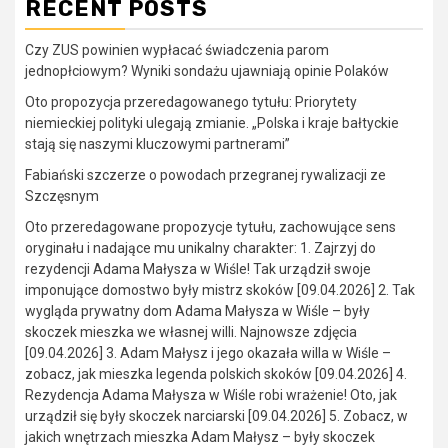
RECENT POSTS
Czy ZUS powinien wypłacać świadczenia parom
jednopłciowym? Wyniki sondażu ujawniają opinie Polaków
Oto propozycja przeredagowanego tytułu: Priorytety
niemieckiej polityki ulegają zmianie. „Polska i kraje bałtyckie
stają się naszymi kluczowymi partnerami”
Fabiański szczerze o powodach przegranej rywalizacji ze
Szczęsnym
Oto przeredagowane propozycje tytułu, zachowujące sens
oryginału i nadające mu unikalny charakter: 1. Zajrzyj do
rezydencji Adama Małysza w Wiśle! Tak urządził swoje
imponujące domostwo były mistrz skoków [09.04.2026] 2. Tak
wygląda prywatny dom Adama Małysza w Wiśle – były
skoczek mieszka we własnej willi. Najnowsze zdjęcia
[09.04.2026] 3. Adam Małysz i jego okazała willa w Wiśle –
zobacz, jak mieszka legenda polskich skoków [09.04.2026] 4.
Rezydencja Adama Małysza w Wiśle robi wrażenie! Oto, jak
urządził się były skoczek narciarski [09.04.2026] 5. Zobacz, w
jakich wnętrzach mieszka Adam Małysz – były skoczek