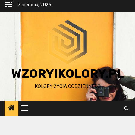
Przejdź
7 sierpnia, 2026
do
treści
WZORYIKOLORY.PL
KOLORY ŻYCIA CODZIENNEGO
Menu
główne