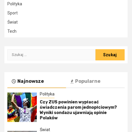
Polityka
Sport
Świat
Tech
Szukaj:
Najnowsze
Popularne
Polityka
Czy ZUS powinien wypłacać
świadczenia parom jednopłciowym?
Wyniki sondażu ujawniają opinie
Polaków
Świat