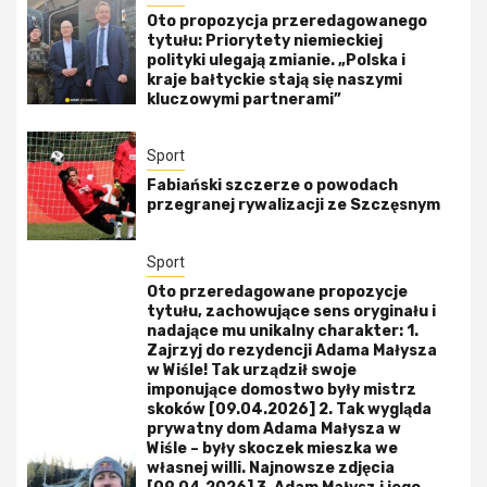
Oto propozycja przeredagowanego
tytułu: Priorytety niemieckiej
polityki ulegają zmianie. „Polska i
kraje bałtyckie stają się naszymi
kluczowymi partnerami”
Sport
Fabiański szczerze o powodach
przegranej rywalizacji ze Szczęsnym
Sport
Oto przeredagowane propozycje
tytułu, zachowujące sens oryginału i
nadające mu unikalny charakter: 1.
Zajrzyj do rezydencji Adama Małysza
w Wiśle! Tak urządził swoje
imponujące domostwo były mistrz
skoków [09.04.2026] 2. Tak wygląda
prywatny dom Adama Małysza w
Wiśle – były skoczek mieszka we
własnej willi. Najnowsze zdjęcia