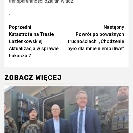
transparentności działań władz.
„`
Zobacz
Poprzedni
Następny
Katastrofa na Trasie
Powrót po poważnych
wpisy
Łazienkowskiej.
trudnościach: „Chodzenie
Aktualizacja w sprawie
było dla mnie niemożliwe”
Łukasza Ż.
ZOBACZ WIĘCEJ