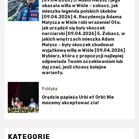
[09.04.2026] 3. Adam Małysz i jego
okazała willa w Wiśle – zobacz, jak
mieszka legenda polskich skoków
[09.04.2026] 4. Rezydencja Adama
Małysza w Wiśle robi wrażenie! Oto,
jak urządził się były skoczek
narciarski [09.04.2026] 5. Zobacz, w
jakich wnętrzach mieszka Adam
Małysz – były skoczek zbudował
wyjątkową willę w Wiśle [09.04.2026]
Wybierz, która z propozycji najlepiej
odpowiada Twoim oczekiwaniom lub
daj znać, jeśli chcesz kolejne
warianty.
Polityka
Orędzie papieża Urbi et Orbi: Nie
możemy akceptować zła!
KATEGORIE