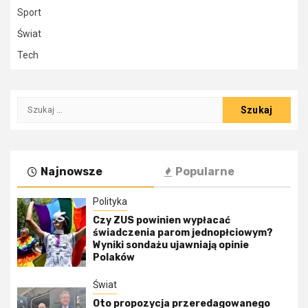
Sport
Świat
Tech
Szukaj:
Najnowsze
Popularne
Polityka
Czy ZUS powinien wypłacać
świadczenia parom jednopłciowym?
Wyniki sondażu ujawniają opinie
Polaków
Świat
Oto propozycja przeredagowanego