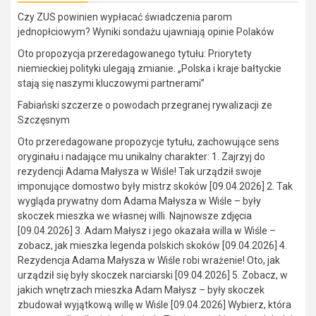
Czy ZUS powinien wypłacać świadczenia parom
jednopłciowym? Wyniki sondażu ujawniają opinie Polaków
Oto propozycja przeredagowanego tytułu: Priorytety
niemieckiej polityki ulegają zmianie. „Polska i kraje bałtyckie
stają się naszymi kluczowymi partnerami”
Fabiański szczerze o powodach przegranej rywalizacji ze
Szczęsnym
Oto przeredagowane propozycje tytułu, zachowujące sens
oryginału i nadające mu unikalny charakter: 1. Zajrzyj do
rezydencji Adama Małysza w Wiśle! Tak urządził swoje
imponujące domostwo były mistrz skoków [09.04.2026] 2. Tak
wygląda prywatny dom Adama Małysza w Wiśle – były
skoczek mieszka we własnej willi. Najnowsze zdjęcia
[09.04.2026] 3. Adam Małysz i jego okazała willa w Wiśle –
zobacz, jak mieszka legenda polskich skoków [09.04.2026] 4.
Rezydencja Adama Małysza w Wiśle robi wrażenie! Oto, jak
urządził się były skoczek narciarski [09.04.2026] 5. Zobacz, w
jakich wnętrzach mieszka Adam Małysz – były skoczek
zbudował wyjątkową willę w Wiśle [09.04.2026] Wybierz, która