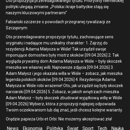
Oto propozycja przeredagowanego tytułu: Priorytety niemieckiej
polityki ulegają zmianie. „Polska i kraje bałtyckie stają się
naszymi kluczowymi partnerami”
Fabiański szczerze o powodach przegranej rywalizacji ze
Szczęsnym
Oto przeredagowane propozycje tytułu, zachowujące sens
oryginału i nadające mu unikalny charakter: 1. Zajrzyj do
rezydencji Adama Małysza w Wiśle! Tak urządził swoje
imponujące domostwo były mistrz skoków [09.04.2026] 2. Tak
wygląda prywatny dom Adama Małysza w Wiśle – były skoczek
mieszka we własnej willi. Najnowsze zdjęcia [09.04.2026] 3.
Adam Małysz i jego okazała willa w Wiśle – zobacz, jak mieszka
legenda polskich skoków [09.04.2026] 4. Rezydencja Adama
Małysza w Wiśle robi wrażenie! Oto, jak urządził się były skoczek
narciarski [09.04.2026] 5. Zobacz, w jakich wnętrzach mieszka
Adam Małysz – były skoczek zbudował wyjątkową willę w Wiśle
[09.04.2026] Wybierz, która z propozycji najlepiej odpowiada
Twoim oczekiwaniom lub daj znać, jeśli chcesz kolejne warianty.
Orędzie papieża Urbi et Orbi: Nie możemy akceptować zła!
News
Ekonomia
Polityka
Świat
Sport
Tech
Nauka