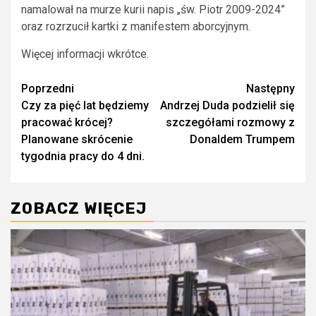
namalował na murze kurii napis „św. Piotr 2009-2024”
oraz rozrzucił kartki z manifestem aborcyjnym.
Więcej informacji wkrótce.
Zobacz
Poprzedni
Następny
Czy za pięć lat będziemy
Andrzej Duda podzielił się
wpisy
pracować krócej?
szczegółami rozmowy z
Planowane skrócenie
Donaldem Trumpem
tygodnia pracy do 4 dni.
ZOBACZ WIĘCEJ