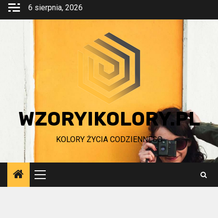
Przejdź
6 sierpnia, 2026
do
treści
WZORYIKOLORY.PL
KOLORY ŻYCIA CODZIENNEGO
Menu
główne