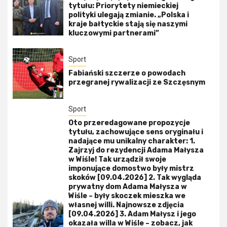
tytułu: Priorytety niemieckiej
polityki ulegają zmianie. „Polska i
kraje bałtyckie stają się naszymi
kluczowymi partnerami”
Sport
Fabiański szczerze o powodach
przegranej rywalizacji ze Szczęsnym
Sport
Oto przeredagowane propozycje
tytułu, zachowujące sens oryginału i
nadające mu unikalny charakter: 1.
Zajrzyj do rezydencji Adama Małysza
w Wiśle! Tak urządził swoje
imponujące domostwo były mistrz
skoków [09.04.2026] 2. Tak wygląda
prywatny dom Adama Małysza w
Wiśle – były skoczek mieszka we
własnej willi. Najnowsze zdjęcia
[09.04.2026] 3. Adam Małysz i jego
okazała willa w Wiśle – zobacz, jak