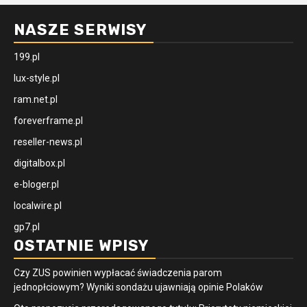
NASZE SERWISY
199.pl
lux-style.pl
ram.net.pl
foreverframe.pl
reseller-news.pl
digitalbox.pl
e-bloger.pl
localwire.pl
gp7.pl
OSTATNIE WPISY
Czy ZUS powinien wypłacać świadczenia parom
jednopłciowym? Wyniki sondażu ujawniają opinie Polaków