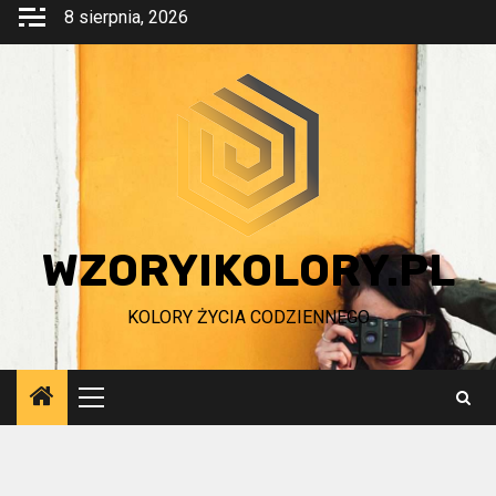
Przejdź
8 sierpnia, 2026
do
treści
WZORYIKOLORY.PL
KOLORY ŻYCIA CODZIENNEGO
Menu
główne