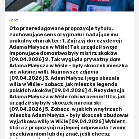
Sport
Oto przeredagowane propozycje tytułu,
zachowujące sens oryginału i nadające mu
unikalny charakter: 1. Zajrzyj do rezydencji
Adama Małysza w Wiśle! Tak urządził swoje
imponujące domostwo były mistrz skoków
[09.04.2026] 2. Tak wygląda prywatny dom
Adama Małysza w Wiśle – były skoczek mieszka
we własnej willi. Najnowsze zdjęcia
[09.04.2026] 3. Adam Małysz i jego okazała
willa w Wiśle – zobacz, jak mieszka legenda
polskich skoków [09.04.2026] 4. Rezydencja
Adama Małysza w Wiśle robi wrażenie! Oto, jak
urządził się były skoczek narciarski
[09.04.2026] 5. Zobacz, w jakich wnętrzach
mieszka Adam Małysz – były skoczek zbudował
wyjątkową willę w Wiśle [09.04.2026] Wybierz,
która z propozycji najlepiej odpowiada Twoim
oczekiwaniom lub daj znać, jeśli chcesz