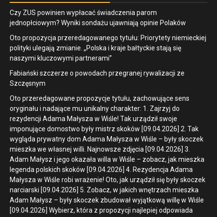
Czy ZUS powinien wypłacać świadczenia parom
jednopłciowym? Wyniki sondażu ujawniają opinie Polaków
Oto propozycja przeredagowanego tytułu: Priorytety niemieckiej
polityki ulegają zmianie. „Polska i kraje bałtyckie stają się
naszymi kluczowymi partnerami”
Fabiański szczerze o powodach przegranej rywalizacji ze
Szczęsnym
Oto przeredagowane propozycje tytułu, zachowujące sens
oryginału i nadające mu unikalny charakter: 1. Zajrzyj do
rezydencji Adama Małysza w Wiśle! Tak urządził swoje
imponujące domostwo były mistrz skoków [09.04.2026] 2. Tak
wygląda prywatny dom Adama Małysza w Wiśle – były skoczek
mieszka we własnej willi. Najnowsze zdjęcia [09.04.2026] 3.
Adam Małysz i jego okazała willa w Wiśle – zobacz, jak mieszka
legenda polskich skoków [09.04.2026] 4. Rezydencja Adama
Małysza w Wiśle robi wrażenie! Oto, jak urządził się były skoczek
narciarski [09.04.2026] 5. Zobacz, w jakich wnętrzach mieszka
Adam Małysz – były skoczek zbudował wyjątkową willę w Wiśle
[09.04.2026] Wybierz, która z propozycji najlepiej odpowiada