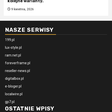
kolejne warianty.
9 kwietnia, 2026
NASZE SERWISY
199.pl
lux-style.pl
ram.net.pl
foreverframe.pl
reseller-news.pl
digitalbox.pl
e-bloger.pl
localwire.pl
gp7.pl
OSTATNIE WPISY