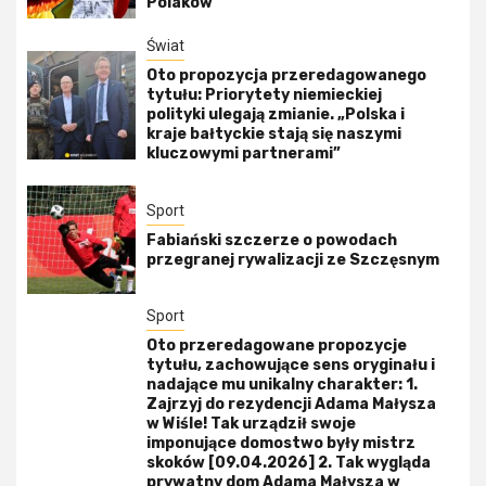
Polaków
Świat
Oto propozycja przeredagowanego
tytułu: Priorytety niemieckiej
polityki ulegają zmianie. „Polska i
kraje bałtyckie stają się naszymi
kluczowymi partnerami”
Sport
Fabiański szczerze o powodach
przegranej rywalizacji ze Szczęsnym
Sport
Oto przeredagowane propozycje
tytułu, zachowujące sens oryginału i
nadające mu unikalny charakter: 1.
Zajrzyj do rezydencji Adama Małysza
w Wiśle! Tak urządził swoje
imponujące domostwo były mistrz
skoków [09.04.2026] 2. Tak wygląda
prywatny dom Adama Małysza w