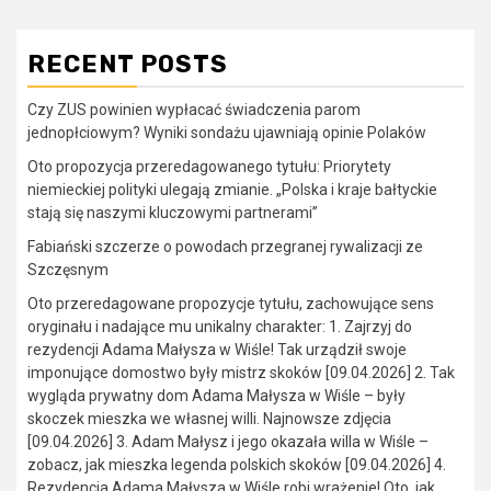
RECENT POSTS
Czy ZUS powinien wypłacać świadczenia parom
jednopłciowym? Wyniki sondażu ujawniają opinie Polaków
Oto propozycja przeredagowanego tytułu: Priorytety
niemieckiej polityki ulegają zmianie. „Polska i kraje bałtyckie
stają się naszymi kluczowymi partnerami”
Fabiański szczerze o powodach przegranej rywalizacji ze
Szczęsnym
Oto przeredagowane propozycje tytułu, zachowujące sens
oryginału i nadające mu unikalny charakter: 1. Zajrzyj do
rezydencji Adama Małysza w Wiśle! Tak urządził swoje
imponujące domostwo były mistrz skoków [09.04.2026] 2. Tak
wygląda prywatny dom Adama Małysza w Wiśle – były
skoczek mieszka we własnej willi. Najnowsze zdjęcia
[09.04.2026] 3. Adam Małysz i jego okazała willa w Wiśle –
zobacz, jak mieszka legenda polskich skoków [09.04.2026] 4.
Rezydencja Adama Małysza w Wiśle robi wrażenie! Oto, jak